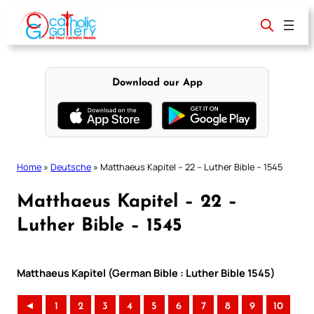
Skip
to
content
Download our App
Home
»
Deutsche
»
Matthaeus Kapitel – 22 – Luther Bible – 1545
Matthaeus Kapitel – 22 –
Luther Bible – 1545
Matthaeus Kapitel (German Bible : Luther Bible 1545)
◄
1
2
3
4
5
6
7
8
9
10