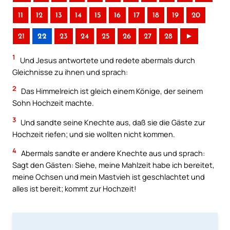
11
12
13
14
15
16
17
18
19
20
21
22
23
24
25
26
27
28
►
1
Und Jesus antwortete und redete abermals durch
Gleichnisse zu ihnen und sprach:
2
Das Himmelreich ist gleich einem Könige, der seinem
Sohn Hochzeit machte.
3
Und sandte seine Knechte aus, daß sie die Gäste zur
Hochzeit riefen; und sie wollten nicht kommen.
4
Abermals sandte er andere Knechte aus und sprach:
Sagt den Gästen: Siehe, meine Mahlzeit habe ich bereitet,
meine Ochsen und mein Mastvieh ist geschlachtet und
alles ist bereit; kommt zur Hochzeit!