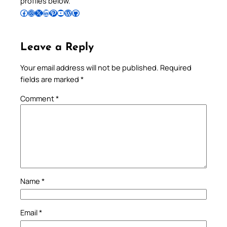
profiles below.
Follow Pradeep on Facebook
Follow Pradeep on Instagram
Follow Pradeep on X
Follow Pradeep on LinkedIn
Follow Pradeep on Pinterest
Subscribe to Pradeep’s Youtube Channel
Follow Pradeep on WordPress
Follow Pradeep on GitHub
Leave a Reply
Your email address will not be published.
Required
fields are marked
*
Comment
*
Name
*
Email
*