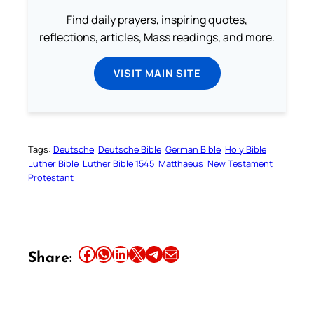
Find daily prayers, inspiring quotes,
reflections, articles, Mass readings, and more.
VISIT MAIN SITE
Tags:
Deutsche
Deutsche Bible
German Bible
Holy Bible
Luther Bible
Luther Bible 1545
Matthaeus
New Testament
Protestant
Share this article on Facebook
Share this article on WhatsApp
Share this article on LinkedIn
Share this article on X
Share this article on Telegram
Email this Article
Share: