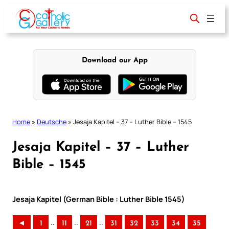
Skip
to
content
Download our App
Home
»
Deutsche
»
Jesaja Kapitel – 37 – Luther Bible – 1545
Jesaja Kapitel – 37 – Luther
Bible – 1545
Jesaja Kapitel (German Bible : Luther Bible 1545)
..
..
..
◄
1
11
21
31
32
33
34
35