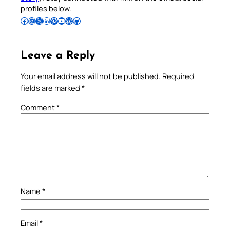
profiles below.
Follow Pradeep on Facebook
Follow Pradeep on Instagram
Follow Pradeep on X
Follow Pradeep on LinkedIn
Follow Pradeep on Pinterest
Subscribe to Pradeep’s Youtube Channel
Follow Pradeep on WordPress
Follow Pradeep on GitHub
Leave a Reply
Your email address will not be published.
Required
fields are marked
*
Comment
*
Name
*
Email
*