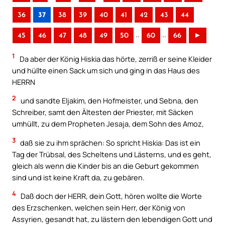
36
37
38
39
40
41
42
43
44
..
..
45
46
47
48
49
50
60
66
►
1
Da aber der König Hiskia das hörte, zerriß er seine Kleider
und hüllte einen Sack um sich und ging in das Haus des
HERRN
2
und sandte Eljakim, den Hofmeister, und Sebna, den
Schreiber, samt den Ältesten der Priester, mit Säcken
umhüllt, zu dem Propheten Jesaja, dem Sohn des Amoz,
3
daß sie zu ihm sprächen: So spricht Hiskia: Das ist ein
Tag der Trübsal, des Scheltens und Lästerns, und es geht,
gleich als wenn die Kinder bis an die Geburt gekommen
sind und ist keine Kraft da, zu gebären.
4
Daß doch der HERR, dein Gott, hören wollte die Worte
des Erzschenken, welchen sein Herr, der König von
Assyrien, gesandt hat, zu lästern den lebendigen Gott und