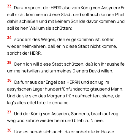
33
Darum spricht der HERR also vom König von Assyrien: Er
soll nicht kommen in diese Stadt und soll auch keinen Pfeil
dahin schießen und mit keinem Schilde davor kommen und
soll keinen Wall um sie schütten;
34
sondern des Weges, den er gekommen ist, soll er
wieder heimkehren, daß er in diese Stadt nicht komme,
spricht der HERR.
35
Denn ich will diese Stadt schützen, daß ich ihr aushelfe
um meinetwillen und um meines Dieners David willen.
36
Da fuhr aus der Engel des HERRN und schlug im
assyrischen Lager hundertfünfundachtzigtausend Mann.
Und da sie sich des Morgens früh aufmachten, siehe, da
lag’s alles eitel tote Leichname.
37
Und der König von Assyrien, Sanherib, brach auf zog
weg und kehrte wieder heim und blieb zu Ninive.
38
Und es begab sich auch, da er anbetete im Hause