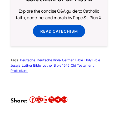
Explore the concise Q&A guide to Catholic
faith, doctrine, and morals by Pope St. Pius X.
READ CATECHISM
Tags:
Deutsche
Deutsche Bible
German Bible
Holy Bible
Jesaja
Luther Bible
Luther Bible 1545
Old Testament
Protestant
Share this article on Facebook
Share this article on WhatsApp
Share this article on LinkedIn
Share this article on X
Share this article on Telegram
Email this Article
Share: