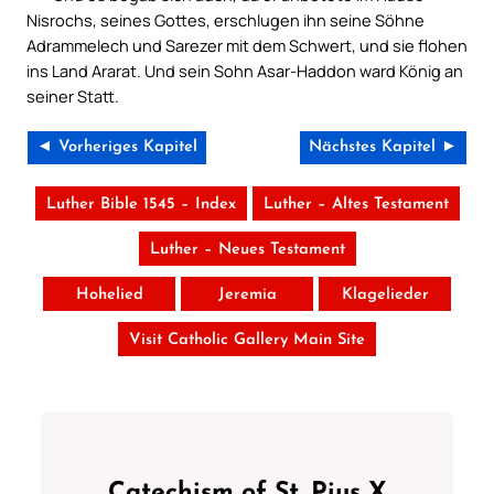
Nisrochs, seines Gottes, erschlugen ihn seine Söhne
Adrammelech und Sarezer mit dem Schwert, und sie flohen
ins Land Ararat. Und sein Sohn Asar-Haddon ward König an
seiner Statt.
◄ Vorheriges Kapitel
Nächstes Kapitel ►
Luther Bible 1545 – Index
Luther – Altes Testament
Luther – Neues Testament
Hohelied
Jeremia
Klagelieder
Visit Catholic Gallery Main Site
Catechism of St. Pius X