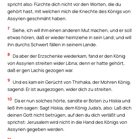
spricht also: Fürchte dich nicht vor den Worten, die du
gehört hast, mit welchen mich die Knechte des Königs von
Assyrien geschmäht haben.
7
Siehe, ich will ihm einen anderen Mut machen, und er soll
etwas hören, daß er wieder heimziehe in sein Land; und will
ihn durchs Schwert fällen in seinem Lande.
8
Da aber der Erzschenke wiederkam, fand er den König
von Assyrien streiten wider Libna; denn er hatte gehört,
daß er gen Lachis gezogen war.
9
Und es kam ein Gerücht von Thirhaka, der Mohren König,
sagend: Er ist ausgezogen, wider dich zu streiten.
10
Da er nun solches hörte, sandte er Boten zu Hiskia und
ließ ihm sagen: Sagt Hiskia, dem König Juda’s, also: Laß dich
deinen Gott nicht betrügen, auf den du dich verläßt und
sprichst: Jerusalem wird nicht in die Hand des Königs von
Assyrien gegeben werden.