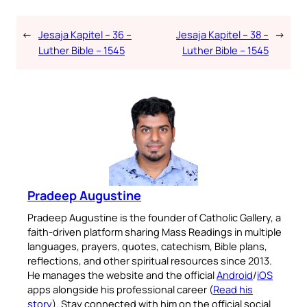
←
Jesaja Kapitel – 36 –
Jesaja Kapitel – 38 –
→
Luther Bible – 1545
Luther Bible – 1545
Pradeep Augustine
Pradeep Augustine is the founder of Catholic Gallery, a
faith-driven platform sharing Mass Readings in multiple
languages, prayers, quotes, catechism, Bible plans,
reflections, and other spiritual resources since 2013.
He manages the website and the official
Android
/
iOS
apps alongside his professional career (
Read his
story
). Stay connected with him on the official social