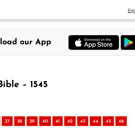
Eng
load our App
Bible – 1545
37
38
39
40
41
42
43
44
45
46