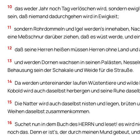
10
das weder Jahr noch Tag verlöschen wird, sondern ewigli
sein, daß niemand dadurchgehen wird in Ewigkeit;
11
sondern Rohrdommeln und Igel werden’s innehaben, Nac
eine Meßschnur darüber ziehen, daß es wüst werde, und ein 
12
daß seine Herren heißen müssen Herren ohne Land und a
13
und werden Dornen wachsen in seinen Palästen, Nesseln 
Behausung sein der Schakale und Weide für die Strauße.
14
Da werden untereinander laufen Wüstentiere und wilde 
Kobold wird auch daselbst herbergen und seine Ruhe daselb
15
Die Natter wird auch daselbst nisten und legen, brüten
Weihen daselbst zusammenkommen.
16
Suchet nun in dem Buch des HERRN und leset! es wird ni
noch das. Denn er ist’s, der durch meinen Mund gebeut, und 