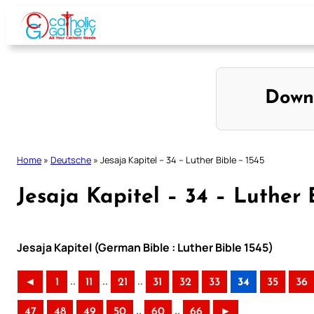
Skip
to
content
Down
Home
»
Deutsche
»
Jesaja Kapitel – 34 – Luther Bible – 1545
Jesaja Kapitel – 34 – Luther 
Jesaja Kapitel (German Bible : Luther Bible 1545)
..
..
..
◄
1
11
21
31
32
33
34
35
36
..
..
47
48
49
50
60
66
►