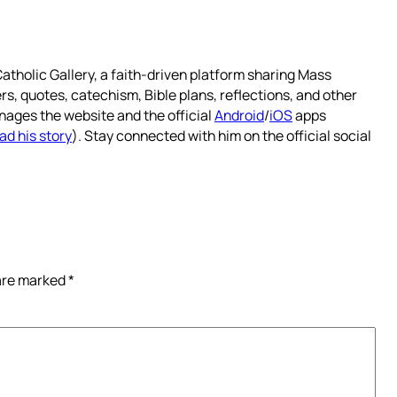
atholic Gallery, a faith-driven platform sharing Mass
rs, quotes, catechism, Bible plans, reflections, and other
nages the website and the official
Android
/
iOS
apps
ad his story
). Stay connected with him on the official social
 are marked
*