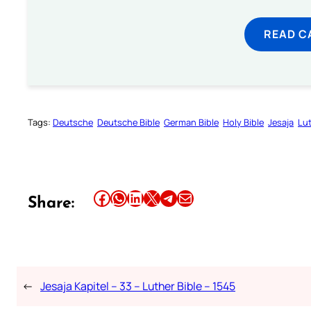
READ C
Tags:
Deutsche
Deutsche Bible
German Bible
Holy Bible
Jesaja
Lut
Share this article on Facebook
Share this article on WhatsApp
Share this article on LinkedIn
Share this article on X
Share this article on Telegram
Email this Article
Share:
←
Jesaja Kapitel – 33 – Luther Bible – 1545