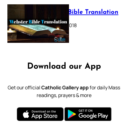
Webster Bible Translation
October 11, 2018
Download our App
Get our official
Catholic Gallery app
for daily Mass
readings, prayers & more