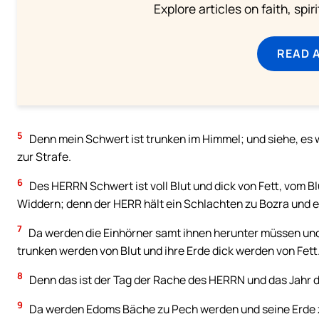
Explore articles on faith, spi
READ 
5
Denn mein Schwert ist trunken im Himmel; und siehe, es 
zur Strafe.
6
Des HERRN Schwert ist voll Blut und dick von Fett, vom B
Widdern; denn der HERR hält ein Schlachten zu Bozra und 
7
Da werden die Einhörner samt ihnen herunter müssen und
trunken werden von Blut und ihre Erde dick werden von Fett
8
Denn das ist der Tag der Rache des HERRN und das Jahr d
9
Da werden Edoms Bäche zu Pech werden und seine Erde z