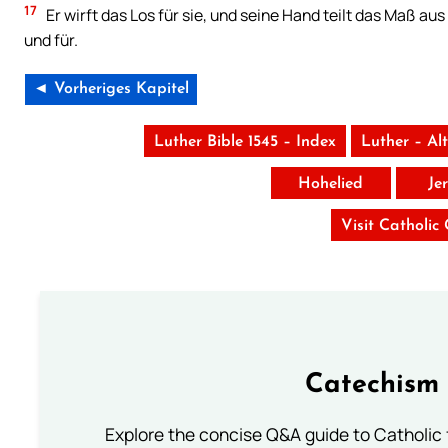
17
Er wirft das Los für sie, und seine Hand teilt das Maß aus
und für.
◄ Vorheriges Kapitel
Luther Bible 1545 – Index
Luther – Al
Hohelied
Je
Visit Catholic
Catechism 
Explore the concise Q&A guide to Catholic f