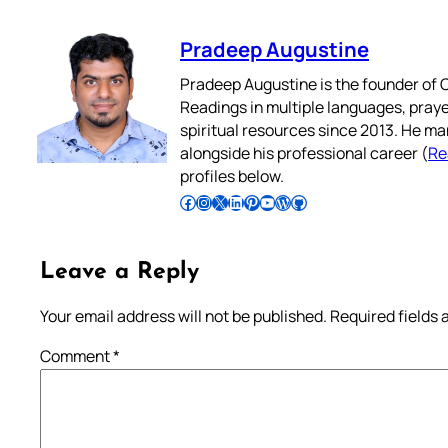
Pradeep Augustine
Pradeep Augustine is the founder of C
Readings in multiple languages, praye
spiritual resources since 2013. He ma
alongside his professional career (
Re
profiles below.
Follow Pradeep on Facebook
Follow Pradeep on Instagram
Follow Pradeep on X
Follow Pradeep on LinkedIn
Follow Pradeep on Pinterest
Subscribe to Pradeep’s Youtube Channel
Follow Pradeep on WordPress
Follow Pradeep on GitHub
Leave a Reply
Your email address will not be published.
Required fields
Comment
*