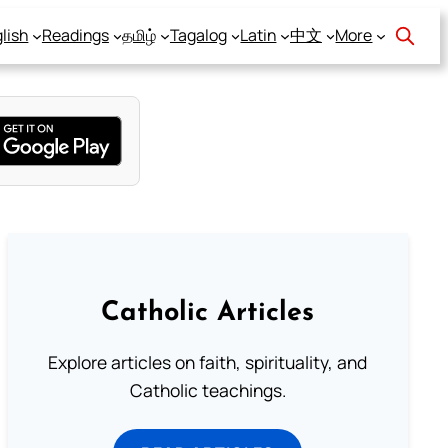
lish
Readings
தமிழ்
Tagalog
Latin
中文
More
Catholic Articles
Explore articles on faith, spirituality, and
Catholic teachings.