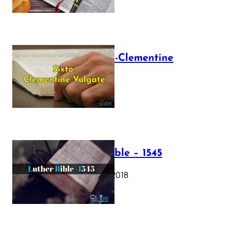
The Sixto-Clementine
Vulgate
July 12, 2025
Luther Bible – 1545
October 17, 2018