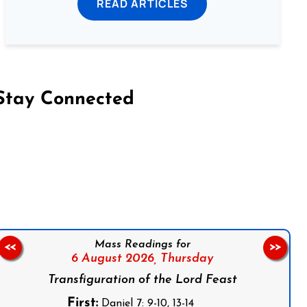
READ ARTICLES
Stay Connected
on Facebook
Follow us on Instagram
Follow us on X
Subscribe to our YouTube Channel
Follow us on WhatsApp
Mass Readings for
<<
>>
6 August 2026,
Thursday
Transfiguration of the Lord Feast
First:
Daniel 7: 9-10, 13-14