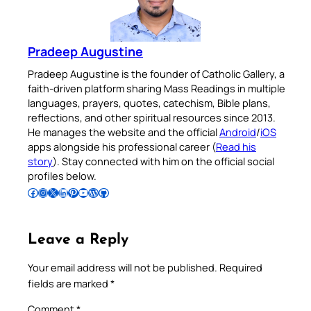
Pradeep Augustine
Pradeep Augustine is the founder of Catholic Gallery, a
faith-driven platform sharing Mass Readings in multiple
languages, prayers, quotes, catechism, Bible plans,
reflections, and other spiritual resources since 2013.
He manages the website and the official
Android
/
iOS
apps alongside his professional career (
Read his
story
). Stay connected with him on the official social
profiles below.
Follow Pradeep on Facebook
Follow Pradeep on Instagram
Follow Pradeep on X
Follow Pradeep on LinkedIn
Follow Pradeep on Pinterest
Subscribe to Pradeep’s Youtube Channel
Follow Pradeep on WordPress
Follow Pradeep on GitHub
Leave a Reply
Your email address will not be published.
Required
fields are marked
*
Comment
*