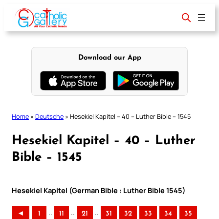
Skip
to
content
Download our App
Home
»
Deutsche
»
Hesekiel Kapitel – 40 – Luther Bible – 1545
Hesekiel Kapitel – 40 – Luther
Bible – 1545
Hesekiel Kapitel (German Bible : Luther Bible 1545)
..
..
..
◄
1
11
21
31
32
33
34
35