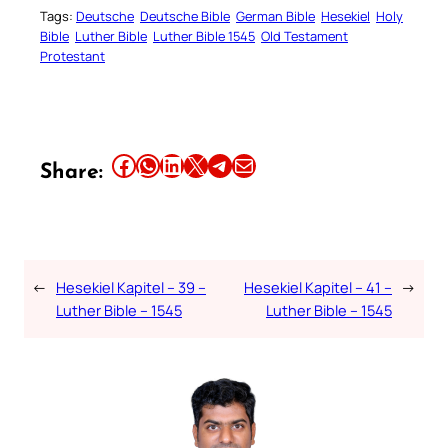
Tags:
Deutsche
Deutsche Bible
German Bible
Hesekiel
Holy
Bible
Luther Bible
Luther Bible 1545
Old Testament
Protestant
Share this article on Facebook
Share this article on WhatsApp
Share this article on LinkedIn
Share this article on X
Share this article on Telegram
Email this Article
Share:
←
Hesekiel Kapitel – 39 –
Hesekiel Kapitel – 41 –
→
Luther Bible – 1545
Luther Bible – 1545