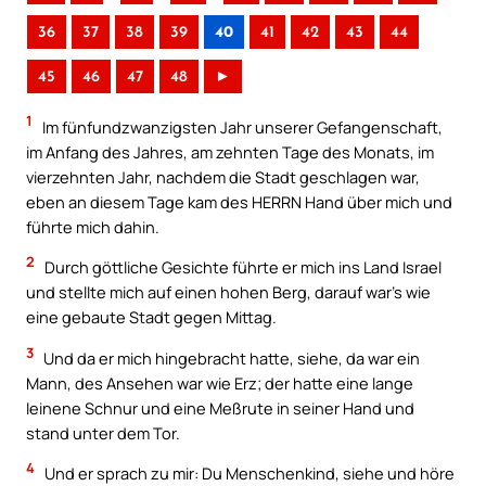
36
37
38
39
40
41
42
43
44
45
46
47
48
►
1
Im fünfundzwanzigsten Jahr unserer Gefangenschaft,
im Anfang des Jahres, am zehnten Tage des Monats, im
vierzehnten Jahr, nachdem die Stadt geschlagen war,
eben an diesem Tage kam des HERRN Hand über mich und
führte mich dahin.
2
Durch göttliche Gesichte führte er mich ins Land Israel
und stellte mich auf einen hohen Berg, darauf war’s wie
eine gebaute Stadt gegen Mittag.
3
Und da er mich hingebracht hatte, siehe, da war ein
Mann, des Ansehen war wie Erz; der hatte eine lange
leinene Schnur und eine Meßrute in seiner Hand und
stand unter dem Tor.
4
Und er sprach zu mir: Du Menschenkind, siehe und höre