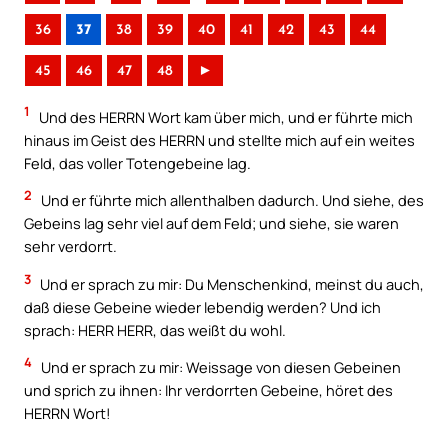
36
37
38
39
40
41
42
43
44
45
46
47
48
►
1
Und des HERRN Wort kam über mich, und er führte mich
hinaus im Geist des HERRN und stellte mich auf ein weites
Feld, das voller Totengebeine lag.
2
Und er führte mich allenthalben dadurch. Und siehe, des
Gebeins lag sehr viel auf dem Feld; und siehe, sie waren
sehr verdorrt.
3
Und er sprach zu mir: Du Menschenkind, meinst du auch,
daß diese Gebeine wieder lebendig werden? Und ich
sprach: HERR HERR, das weißt du wohl.
4
Und er sprach zu mir: Weissage von diesen Gebeinen
und sprich zu ihnen: Ihr verdorrten Gebeine, höret des
HERRN Wort!