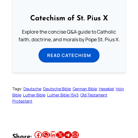
Catechism of St. Pius X
Explore the concise Q&A guide to Catholic
faith, doctrine, and morals by Pope St. Pius X.
READ CATECHISM
Tags:
Deutsche
Deutsche Bible
German Bible
Hesekiel
Holy
Bible
Luther Bible
Luther Bible 1545
Old Testament
Protestant
Share this article on Facebook
Share this article on WhatsApp
Share this article on LinkedIn
Share this article on X
Share this article on Telegram
Email this Article
Share: