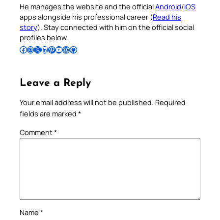
He manages the website and the official
Android
/
iOS
apps alongside his professional career (
Read his
story
). Stay connected with him on the official social
profiles below.
Follow Pradeep on Facebook
Follow Pradeep on Instagram
Follow Pradeep on X
Follow Pradeep on LinkedIn
Follow Pradeep on Pinterest
Subscribe to Pradeep’s Youtube Channel
Follow Pradeep on WordPress
Follow Pradeep on GitHub
Leave a Reply
Your email address will not be published.
Required
fields are marked
*
Comment
*
Name
*