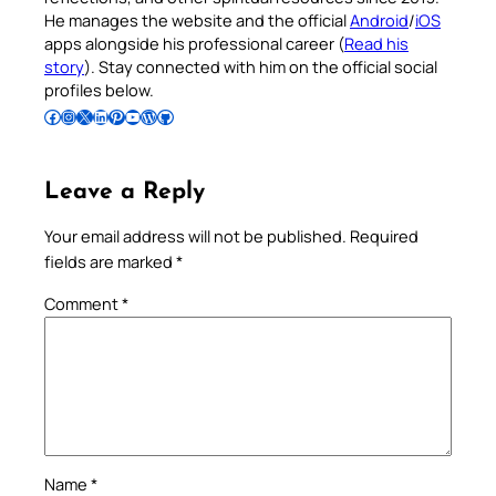
He manages the website and the official
Android
/
iOS
apps alongside his professional career (
Read his
story
). Stay connected with him on the official social
profiles below.
Follow Pradeep on Facebook
Follow Pradeep on Instagram
Follow Pradeep on X
Follow Pradeep on LinkedIn
Follow Pradeep on Pinterest
Subscribe to Pradeep’s Youtube Channel
Follow Pradeep on WordPress
Follow Pradeep on GitHub
Leave a Reply
Your email address will not be published.
Required
fields are marked
*
Comment
*
Name
*