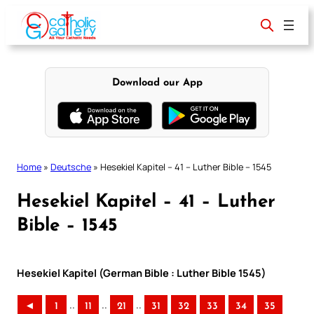
Skip
to
content
Download our App
Home
»
Deutsche
»
Hesekiel Kapitel – 41 – Luther Bible – 1545
Hesekiel Kapitel – 41 – Luther
Bible – 1545
Hesekiel Kapitel (German Bible : Luther Bible 1545)
..
..
..
◄
1
11
21
31
32
33
34
35