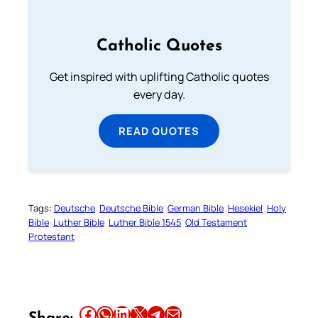
Catholic Quotes
Get inspired with uplifting Catholic quotes
every day.
READ QUOTES
Tags:
Deutsche
Deutsche Bible
German Bible
Hesekiel
Holy
Bible
Luther Bible
Luther Bible 1545
Old Testament
Protestant
Share this article on Facebook
Share this article on WhatsApp
Share this article on LinkedIn
Share this article on X
Share this article on Telegram
Email this Article