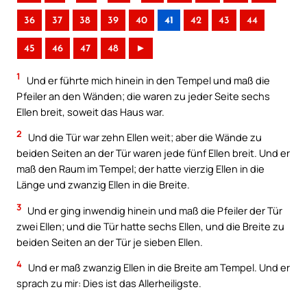
36
37
38
39
40
41
42
43
44
45
46
47
48
►
1
Und er führte mich hinein in den Tempel und maß die
Pfeiler an den Wänden; die waren zu jeder Seite sechs
Ellen breit, soweit das Haus war.
2
Und die Tür war zehn Ellen weit; aber die Wände zu
beiden Seiten an der Tür waren jede fünf Ellen breit. Und er
maß den Raum im Tempel; der hatte vierzig Ellen in die
Länge und zwanzig Ellen in die Breite.
3
Und er ging inwendig hinein und maß die Pfeiler der Tür
zwei Ellen; und die Tür hatte sechs Ellen, und die Breite zu
beiden Seiten an der Tür je sieben Ellen.
4
Und er maß zwanzig Ellen in die Breite am Tempel. Und er
sprach zu mir: Dies ist das Allerheiligste.