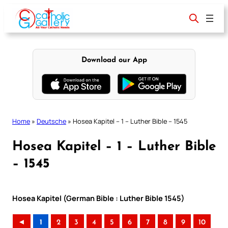
Skip
to
content
Download our App
Home
»
Deutsche
»
Hosea Kapitel – 1 – Luther Bible – 1545
Hosea Kapitel – 1 – Luther Bible
– 1545
Hosea Kapitel (German Bible : Luther Bible 1545)
◄
1
2
3
4
5
6
7
8
9
10