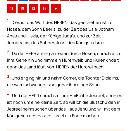
11
12
13
14
►
1
Dies ist das Wort des HERRN, das geschehen ist zu
Hosea, dem Sohn Beeris, zu der Zeit des Usia, Jotham,
Ahas und Hiskia, der Könige Juda’s, und zur Zeit
Jerobeams, des Sohnes Joas, des Königs in Israel.
2
Da der HERR anfing zu reden durch Hosea, sprach er zu
ihm: Gehe hin und nimm ein Hurenweib und Hurenkinder;
denn das Land läuft vom HERRN der Hurerei nach.
3
Und er ging hin und nahm Gomer, die Tochter Diblaims,
die ward schwanger und gebar ihm einen Sohn.
4
Und der HERR sprach zu ihm: Heiße ihn Jesreel; denn es
ist noch um eine kleine Zeit, so will ich die Blutschulden in
Jesreel heimsuchen über das Haus Jehu und will mit dem
Königreich des Hauses Israel ein Ende machen.