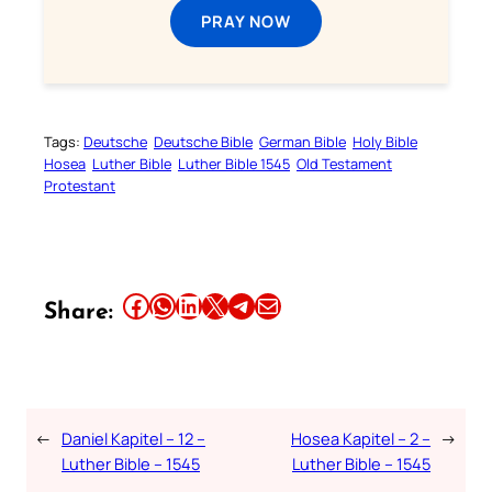
PRAY NOW
Tags:
Deutsche
Deutsche Bible
German Bible
Holy Bible
Hosea
Luther Bible
Luther Bible 1545
Old Testament
Protestant
Share this article on Facebook
Share this article on WhatsApp
Share this article on LinkedIn
Share this article on X
Share this article on Telegram
Email this Article
Share:
←
Daniel Kapitel – 12 –
Hosea Kapitel – 2 –
→
Luther Bible – 1545
Luther Bible – 1545