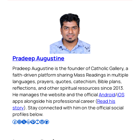
Pradeep Augustine
Pradeep Augustine is the founder of Catholic Gallery, a
faith-driven platform sharing Mass Readings in multiple
languages, prayers, quotes, catechism, Bible plans,
reflections, and other spiritual resources since 2013.
He manages the website and the official
Android
/
iOS
apps alongside his professional career (
Read his
story
). Stay connected with him on the official social
profiles below.
Follow Pradeep on Facebook
Follow Pradeep on Instagram
Follow Pradeep on X
Follow Pradeep on LinkedIn
Follow Pradeep on Pinterest
Subscribe to Pradeep’s Youtube Channel
Follow Pradeep on WordPress
Follow Pradeep on GitHub