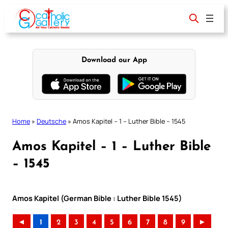
Skip
to
content
Download our App
Home
»
Deutsche
»
Amos Kapitel – 1 – Luther Bible – 1545
Amos Kapitel – 1 – Luther Bible
– 1545
Amos Kapitel (German Bible : Luther Bible 1545)
◄
1
2
3
4
5
6
7
8
9
►