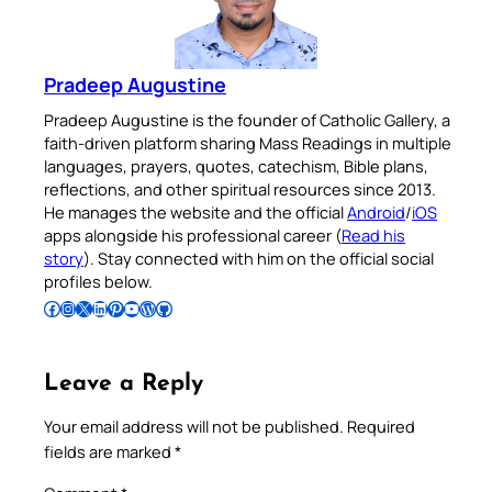
Pradeep Augustine
Pradeep Augustine is the founder of Catholic Gallery, a
faith-driven platform sharing Mass Readings in multiple
languages, prayers, quotes, catechism, Bible plans,
reflections, and other spiritual resources since 2013.
He manages the website and the official
Android
/
iOS
apps alongside his professional career (
Read his
story
). Stay connected with him on the official social
profiles below.
Follow Pradeep on Facebook
Follow Pradeep on Instagram
Follow Pradeep on X
Follow Pradeep on LinkedIn
Follow Pradeep on Pinterest
Subscribe to Pradeep’s Youtube Channel
Follow Pradeep on WordPress
Follow Pradeep on GitHub
Leave a Reply
Your email address will not be published.
Required
fields are marked
*