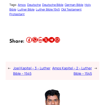
Tags:
Amos
Deutsche
Deutsche Bible
German Bible
Holy
Bible
Luther Bible
Luther Bible 1545
Old Testament
Protestant
Share this article on Facebook
Share this article on WhatsApp
Share this article on LinkedIn
Share this article on X
Share this article on Telegram
Email this Article
Share:
←
Joel Kapitel – 3 – Luther
Amos Kapitel – 2 – Luther
→
Bible – 1545
Bible – 1545