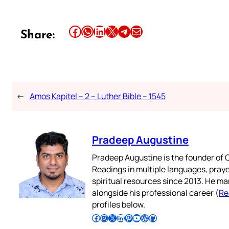
Share this article on Facebook
Share this article on WhatsApp
Share this article on LinkedIn
Share this article on X
Share this article on Telegram
Email this Article
Share:
←
Amos Kapitel – 2 – Luther Bible – 1545
Pradeep Augustine
Pradeep Augustine is the founder of C
Readings in multiple languages, praye
spiritual resources since 2013. He ma
alongside his professional career (
Re
profiles below.
Follow Pradeep on Facebook
Follow Pradeep on Instagram
Follow Pradeep on X
Follow Pradeep on LinkedIn
Follow Pradeep on Pinterest
Subscribe to Pradeep’s Youtube Channel
Follow Pradeep on WordPress
Follow Pradeep on GitHub