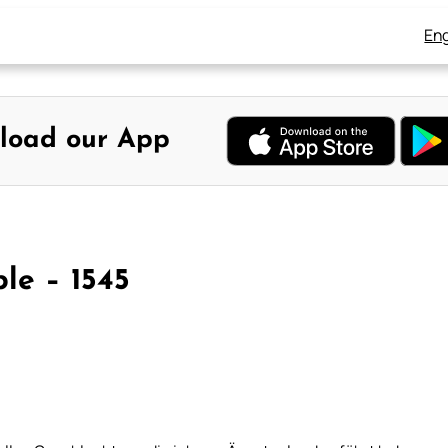
Eng
load our App
le – 1545