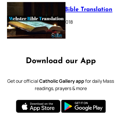
Webster Bible Translation
October 11, 2018
Download our App
Get our official
Catholic Gallery app
for daily Mass
readings, prayers & more