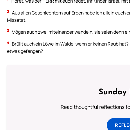
Höret, was der HERR mit euch redet, ihr Kinder Israel, mit
2
Aus allen Geschlechtern auf Erden habe ich allein euch e
Missetat.
3
Mögen auch zwei miteinander wandeln, sie seien denn ei
4
Brüllt auch ein Löwe im Walde, wenn er keinen Raub hat? 
etwas gefangen?
Sunday 
Read thoughtful reflections f
REFL