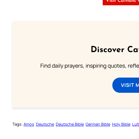
Visit Catholic
Discover Ca
Find daily prayers, inspiring quotes, ref
VISIT 
Tags:
Amos
Deutsche
Deutsche Bible
German Bible
Holy Bible
Lut