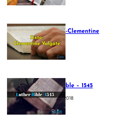
The Sixto-Clementine
Vulgate
July 12, 2025
Luther Bible – 1545
October 17, 2018