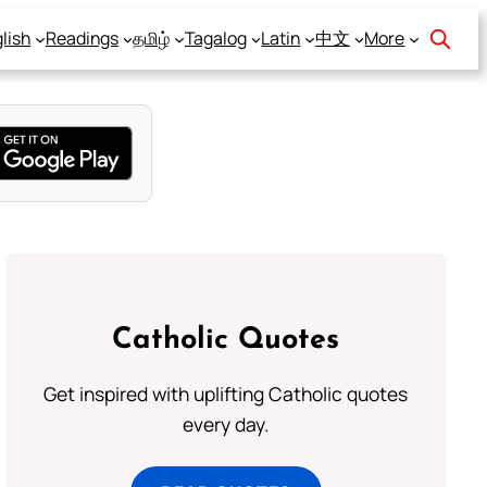
lish
Readings
தமிழ்
Tagalog
Latin
中文
More
Catholic Quotes
Get inspired with uplifting Catholic quotes
every day.