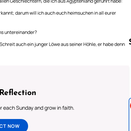
 allen Geschlechtern, die ich aus Ägyptenland geführt habe:
rkannt; darum will ich auch euch heimsuchen in all eurer
ns untereinander?
Schreit auch ein junger Löwe aus seiner Höhle, er habe denn
Follow us 
Reflection
or each Sunday and grow in faith.
ECT NOW