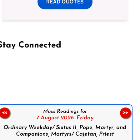
READ QUOTES
Stay Connected
on Facebook
Follow us on Instagram
Follow us on X
Subscribe to our YouTube Channel
Follow us on WhatsApp
Mass Readings for
<<
>>
7 August 2026,
Friday
Ordinary Weekday/ Sixtus II, Pope, Martyr, and
Companions, Martyrs/ Cajetan, Priest