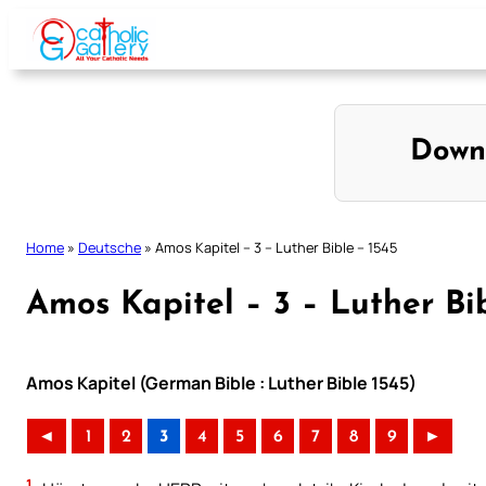
Skip
to
content
Down
Home
»
Deutsche
»
Amos Kapitel – 3 – Luther Bible – 1545
Amos Kapitel – 3 – Luther Bib
Amos Kapitel (German Bible : Luther Bible 1545)
◄
1
2
3
4
5
6
7
8
9
►
1