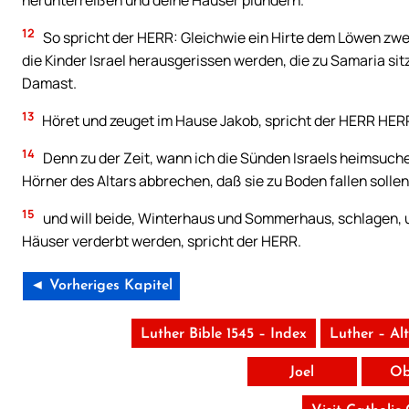
herunterreißen und deine Häuser plündern.
12
So spricht der HERR: Gleichwie ein Hirte dem Löwen zwei 
die Kinder Israel herausgerissen werden, die zu Samaria si
Damast.
13
Höret und zeuget im Hause Jakob, spricht der HERR HERR
14
Denn zu der Zeit, wann ich die Sünden Israels heimsuchen
Hörner des Altars abbrechen, daß sie zu Boden fallen sollen
15
und will beide, Winterhaus und Sommerhaus, schlagen, u
Häuser verderbt werden, spricht der HERR.
◄ Vorheriges Kapitel
Luther Bible 1545 – Index
Luther – Al
Joel
Ob