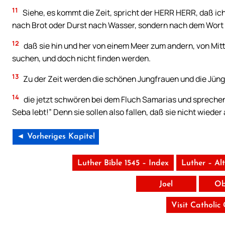
11
Siehe, es kommt die Zeit, spricht der HERR HERR, daß ic
nach Brot oder Durst nach Wasser, sondern nach dem Wort
12
daß sie hin und her von einem Meer zum andern, von M
suchen, und doch nicht finden werden.
13
Zu der Zeit werden die schönen Jungfrauen und die Jüng
14
die jetzt schwören bei dem Fluch Samarias und sprechen:
Seba lebt!” Denn sie sollen also fallen, daß sie nicht wieder
◄ Vorheriges Kapitel
Luther Bible 1545 – Index
Luther – Al
Joel
Ob
Visit Catholic