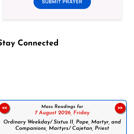
SUBMIT PRAYER
Stay Connected
on Facebook
Follow us on Instagram
Follow us on X
Subscribe to our YouTube Channel
Follow us on WhatsApp
Mass Readings for
<<
>>
7 August 2026,
Friday
Ordinary Weekday/ Sixtus II, Pope, Martyr, and
Companions, Martyrs/ Cajetan, Priest