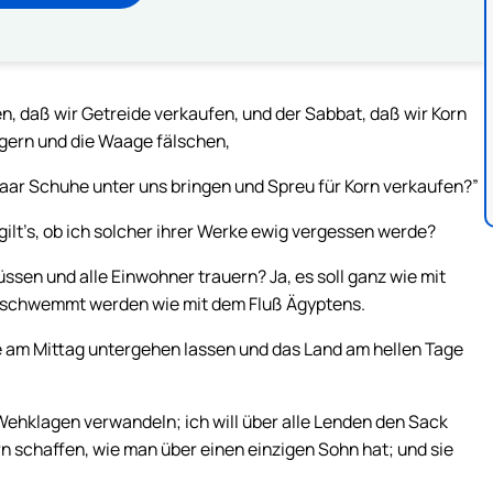
, daß wir Getreide verkaufen, und der Sabbat, daß wir Korn
igern und die Waage fälschen,
Paar Schuhe unter uns bringen und Spreu für Korn verkaufen?”
lt’s, ob ich solcher ihrer Werke ewig vergessen werde?
ssen und alle Einwohner trauern? Ja, es soll ganz wie mit
rschwemmt werden wie mit dem Fluß Ägyptens.
ne am Mittag untergehen lassen und das Land am hellen Tage
n Wehklagen verwandeln; ich will über alle Lenden den Sack
rn schaffen, wie man über einen einzigen Sohn hat; und sie