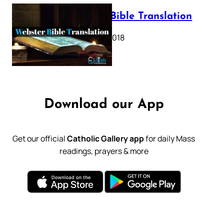
Webster Bible Translation
October 11, 2018
Download our App
Get our official
Catholic Gallery app
for daily Mass
readings, prayers & more