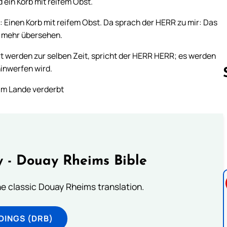
 ein Korb mit reifem Obst.
 Einen Korb mit reifem Obst. Da sprach der HERR zu mir: Das
ts mehr übersehen.
hrt werden zur selben Zeit, spricht der HERR HERR; es werden
hinwerfen wird.
 im Lande verderbt
Follow us 
 - Douay Rheims Bible
he classic Douay Rheims translation.
DINGS (DRB)