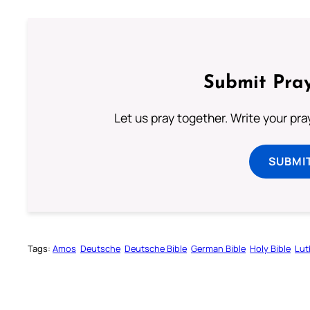
Submit Pray
Let us pray together. Write your pr
SUBMI
Tags:
Amos
Deutsche
Deutsche Bible
German Bible
Holy Bible
Lut