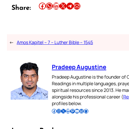
Share this article on Facebook
Share this article on WhatsApp
Share this article on LinkedIn
Share this article on X
Share this article on Telegram
Email this Article
Share:
←
Amos Kapitel – 7 – Luther Bible – 1545
Pradeep Augustine
Pradeep Augustine is the founder of C
Readings in multiple languages, praye
spiritual resources since 2013. He ma
alongside his professional career (
Re
profiles below.
Follow Pradeep on Facebook
Follow Pradeep on Instagram
Follow Pradeep on X
Follow Pradeep on LinkedIn
Follow Pradeep on Pinterest
Subscribe to Pradeep’s Youtube Channel
Follow Pradeep on WordPress
Follow Pradeep on GitHub