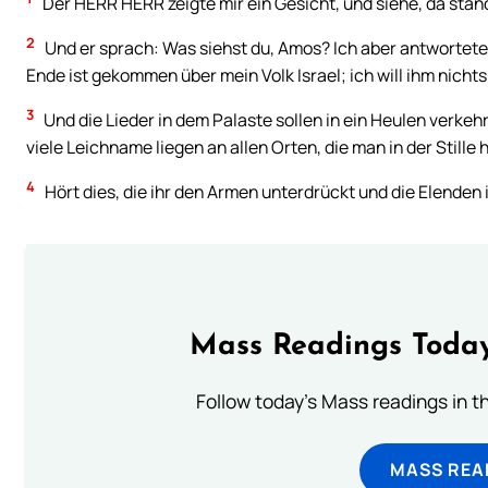
Der HERR HERR zeigte mir ein Gesicht, und siehe, da stand
2
Und er sprach: Was siehst du, Amos? Ich aber antwortete:
Ende ist gekommen über mein Volk Israel; ich will ihm nich
3
Und die Lieder in dem Palaste sollen in ein Heulen verke
viele Leichname liegen an allen Orten, die man in der Stille 
4
Hört dies, die ihr den Armen unterdrückt und die Elenden
Mass Readings Today
Follow today's Mass readings in t
MASS REA