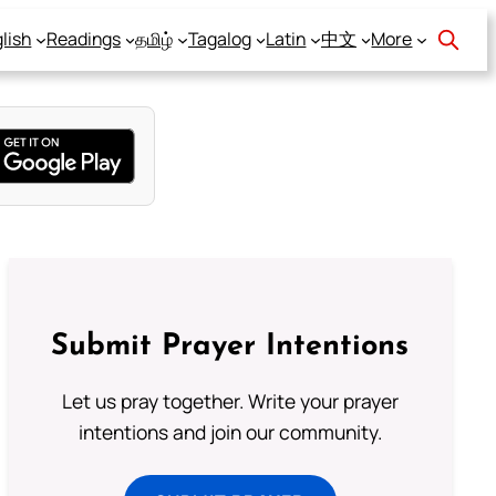
lish
Readings
தமிழ்
Tagalog
Latin
中文
More
Submit Prayer Intentions
Let us pray together. Write your prayer
intentions and join our community.