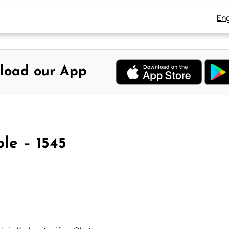
Eng
load our App
le – 1545