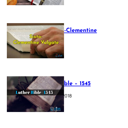
The Sixto-Clementine
Vulgate
July 12, 2025
Luther Bible – 1545
October 17, 2018