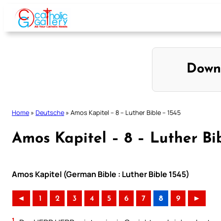
Skip
to
content
Down
Home
»
Deutsche
»
Amos Kapitel – 8 – Luther Bible – 1545
Amos Kapitel – 8 – Luther Bib
Amos Kapitel (German Bible : Luther Bible 1545)
◄
1
2
3
4
5
6
7
8
9
►
1