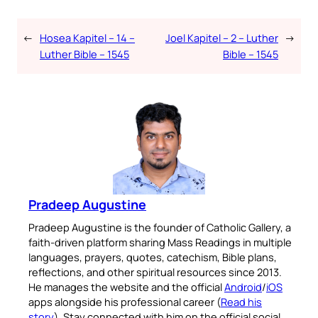
←
Hosea Kapitel – 14 –
Joel Kapitel – 2 – Luther
→
Luther Bible – 1545
Bible – 1545
Pradeep Augustine
Pradeep Augustine is the founder of Catholic Gallery, a
faith-driven platform sharing Mass Readings in multiple
languages, prayers, quotes, catechism, Bible plans,
reflections, and other spiritual resources since 2013.
He manages the website and the official
Android
/
iOS
apps alongside his professional career (
Read his
story
). Stay connected with him on the official social