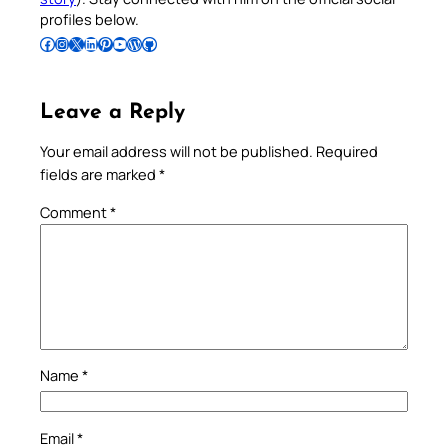
profiles below.
Follow Pradeep on Facebook
Follow Pradeep on Instagram
Follow Pradeep on X
Follow Pradeep on LinkedIn
Follow Pradeep on Pinterest
Subscribe to Pradeep’s Youtube Channel
Follow Pradeep on WordPress
Follow Pradeep on GitHub
Leave a Reply
Your email address will not be published.
Required
fields are marked
*
Comment
*
Name
*
Email
*