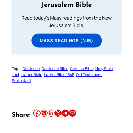
Jerusalem Bible
Read today's Mass readings from the New
Jerusalem Bible.
MASS READINGS (NJB)
Tags:
Deutsche
Deutsche Bible
German Bible
Holy Bible
Joel
Luther Bible
Luther Bible 1545
Old Testament
Protestant
Share this article on Facebook
Share this article on WhatsApp
Share this article on LinkedIn
Share this article on X
Share this article on Telegram
Email this Article
Share: