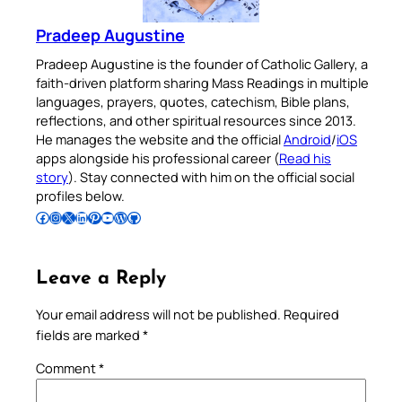
Pradeep Augustine
Pradeep Augustine is the founder of Catholic Gallery, a
faith-driven platform sharing Mass Readings in multiple
languages, prayers, quotes, catechism, Bible plans,
reflections, and other spiritual resources since 2013.
He manages the website and the official
Android
/
iOS
apps alongside his professional career (
Read his
story
). Stay connected with him on the official social
profiles below.
Follow Pradeep on Facebook
Follow Pradeep on Instagram
Follow Pradeep on X
Follow Pradeep on LinkedIn
Follow Pradeep on Pinterest
Subscribe to Pradeep’s Youtube Channel
Follow Pradeep on WordPress
Follow Pradeep on GitHub
Leave a Reply
Your email address will not be published.
Required
fields are marked
*
Comment
*