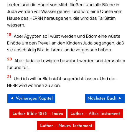
triefen und die Hügel von Milch fließen, und alle Bäche in
Juda werden voll Wasser gehen; und wird eine Quelle vom
Hause des HERRN herausgehen, die wird das Tal Sittim
wässern.
19
Aber Ägypten soll wüst werden und Edom eine wüste
Einöde um den Frevel, an den Kindern Juda begangen, daß
sie unschuldig Blut in ihrem Lande vergossen haben.
20
Aber Juda soll ewiglich bewohnt werden und Jerusalem
für und für.
21
Und ich will ihr Blut nicht ungerächt lassen. Und der
HERR wird wohnen zu Zion.
◄ Vorheriges Kapitel
Nächstes Buch ►
Luther Bible 1545 – Index
Luther – Altes Testament
Luther – Neues Testament