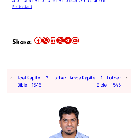
Joel
Luther Bible
Luther Bible 1545
Old Testament
Protestant
Share this article on Facebook
Share this article on WhatsApp
Share this article on LinkedIn
Share this article on X
Share this article on Telegram
Email this Article
Share:
←
Joel Kapitel – 2 – Luther
Amos Kapitel – 1 – Luther
→
Bible – 1545
Bible – 1545