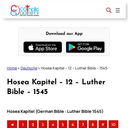
Skip
to
content
Download our App
Home
»
Deutsche
»
Hosea Kapitel – 12 – Luther Bible – 1545
Hosea Kapitel – 12 – Luther
Bible – 1545
Hosea Kapitel (German Bible : Luther Bible 1545)
◄
1
2
3
4
5
6
7
8
9
10