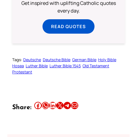
Get inspired with uplifting Catholic quotes
every day.
READ QUOTES
Tags:
Deutsche
Deutsche Bible
German Bible
Holy Bible
Hosea
Luther Bible
Luther Bible 1545
Old Testament
Protestant
Share this article on Facebook
Share this article on WhatsApp
Share this article on LinkedIn
Share this article on X
Share this article on Telegram
Email this Article
Share: