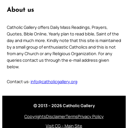
About us
Catholic Gallery offers Daily Mass Readings, Prayers,
Quotes, Bible Online, Yearly plan to read bible, Saint of the
day and much more. Kindly note that this site is maintained
by a small group of enthusiastic Catholics and this is not
from any Church or any Religious Organization. For any
queries contact us through the e-mail address given
below.
Contact us:
info@catholicgallery.org
© 2013 – 2026 Catholic Gallery
Copyrights
Disclaimer
Terms
Privacy Policy
Visit CG – Main Site