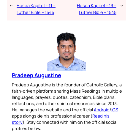
←
Hosea Kapitel – 11 –
Hosea Kapitel – 13 –
→
Luther Bible – 1545
Luther Bible – 1545
Pradeep Augustine
Pradeep Augustine is the founder of Catholic Gallery, a
faith-driven platform sharing Mass Readings in multiple
languages, prayers, quotes, catechism, Bible plans,
reflections, and other spiritual resources since 2013.
He manages the website and the official
Android
/
iOS
apps alongside his professional career (
Read his
story
). Stay connected with him on the official social
profiles below.