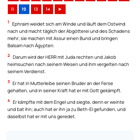
11
12
13
14
►
1
Ephraim weidet sich am Winde und läuft dem Ostwind
nach und macht täglich der Abgötterei und des Schadens
mehr; sie machen mit Assur einen Bund und bringen
Balsam nach Ägypten.
2
Darum wird der HERR mit Juda rechten und Jakob
heimsuchen nach seinem Wesen und ihm vergelten nach
seinem Verdienst.
3
Er hat in Mutterleibe seinen Bruder an der Ferse
gehalten, und in seiner Kraft hat er mit Gott gekämpft.
4
Er kämpfte mit dem Engel und siegte, denn er weinte
und bat ihn; auch hat er ihn ja zu Beth-El gefunden, und
daselbst hat er mit uns geredet.