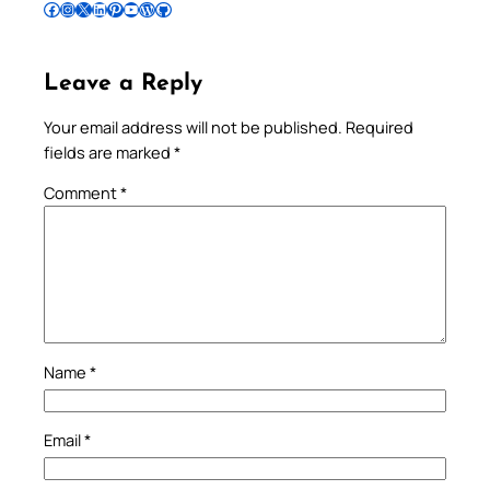
Follow Pradeep on Facebook
Follow Pradeep on Instagram
Follow Pradeep on X
Follow Pradeep on LinkedIn
Follow Pradeep on Pinterest
Subscribe to Pradeep’s Youtube Channel
Follow Pradeep on WordPress
Follow Pradeep on GitHub
Leave a Reply
Your email address will not be published.
Required
fields are marked
*
Comment
*
Name
*
Email
*