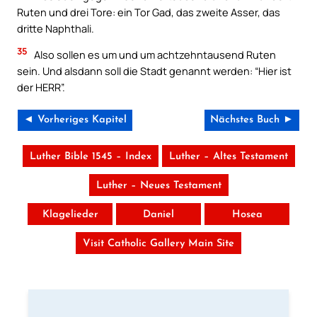
Ruten und drei Tore: ein Tor Gad, das zweite Asser, das
dritte Naphthali.
35
Also sollen es um und um achtzehntausend Ruten
sein. Und alsdann soll die Stadt genannt werden: “Hier ist
der HERR”.
◄ Vorheriges Kapitel
Nächstes Buch ►
Luther Bible 1545 – Index
Luther – Altes Testament
Luther – Neues Testament
Klagelieder
Daniel
Hosea
Visit Catholic Gallery Main Site