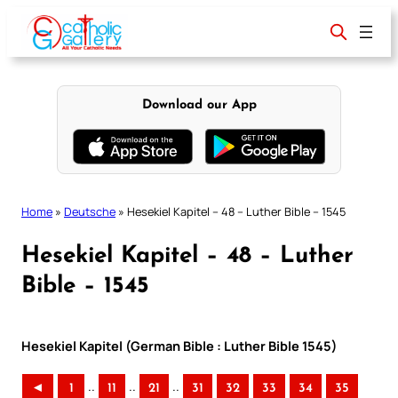
Skip
to
content
Download our App
Home
»
Deutsche
»
Hesekiel Kapitel – 48 – Luther Bible – 1545
Hesekiel Kapitel – 48 – Luther
Bible – 1545
Hesekiel Kapitel (German Bible : Luther Bible 1545)
..
..
..
◄
1
11
21
31
32
33
34
35