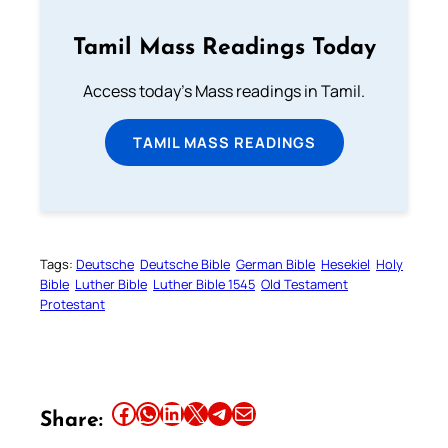
Tamil Mass Readings Today
Access today's Mass readings in Tamil.
TAMIL MASS READINGS
Tags:
Deutsche
Deutsche Bible
German Bible
Hesekiel
Holy
Bible
Luther Bible
Luther Bible 1545
Old Testament
Protestant
Share this article on Facebook
Share this article on WhatsApp
Share this article on LinkedIn
Share this article on X
Share this article on Telegram
Email this Article
Share: