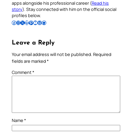
apps alongside his professional career (
Read his
story
). Stay connected with him on the official social
profiles below.
Follow Pradeep on Facebook
Follow Pradeep on Instagram
Follow Pradeep on X
Follow Pradeep on LinkedIn
Follow Pradeep on Pinterest
Subscribe to Pradeep’s Youtube Channel
Follow Pradeep on WordPress
Follow Pradeep on GitHub
Leave a Reply
Your email address will not be published.
Required
fields are marked
*
Comment
*
Name
*