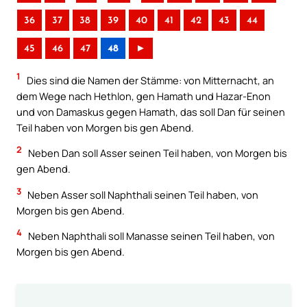
36
37
38
39
40
41
42
43
44
45
46
47
48
►
1
Dies sind die Namen der Stämme: von Mitternacht, an
dem Wege nach Hethlon, gen Hamath und Hazar-Enon
und von Damaskus gegen Hamath, das soll Dan für seinen
Teil haben von Morgen bis gen Abend.
2
Neben Dan soll Asser seinen Teil haben, von Morgen bis
gen Abend.
3
Neben Asser soll Naphthali seinen Teil haben, von
Morgen bis gen Abend.
4
Neben Naphthali soll Manasse seinen Teil haben, von
Morgen bis gen Abend.