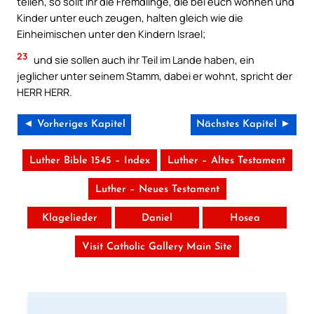
teilen, so sollt ihr die Fremdlinge, die bei euch wohnen und
Kinder unter euch zeugen, halten gleich wie die
Einheimischen unter den Kindern Israel;
23
und sie sollen auch ihr Teil im Lande haben, ein
jeglicher unter seinem Stamm, dabei er wohnt, spricht der
HERR HERR.
◄ Vorheriges Kapitel
Nächstes Kapitel ►
Luther Bible 1545 – Index
Luther – Altes Testament
Luther – Neues Testament
Klagelieder
Daniel
Hosea
Visit Catholic Gallery Main Site