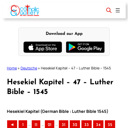
Skip
to
content
Download our App
Home
»
Deutsche
»
Hesekiel Kapitel – 47 – Luther Bible – 1545
Hesekiel Kapitel – 47 – Luther
Bible – 1545
Hesekiel Kapitel (German Bible : Luther Bible 1545)
..
..
..
◄
1
11
21
31
32
33
34
35