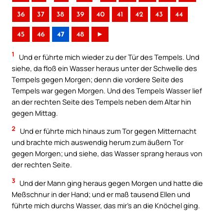
36
37
38
39
40
41
42
43
44
45
46
47
48
►
1
Und er führte mich wieder zu der Tür des Tempels. Und
siehe, da floß ein Wasser heraus unter der Schwelle des
Tempels gegen Morgen; denn die vordere Seite des
Tempels war gegen Morgen. Und des Tempels Wasser lief
an der rechten Seite des Tempels neben dem Altar hin
gegen Mittag.
2
Und er führte mich hinaus zum Tor gegen Mitternacht
und brachte mich auswendig herum zum äußern Tor
gegen Morgen; und siehe, das Wasser sprang heraus von
der rechten Seite.
3
Und der Mann ging heraus gegen Morgen und hatte die
Meßschnur in der Hand; und er maß tausend Ellen und
führte mich durchs Wasser, das mir’s an die Knöchel ging.