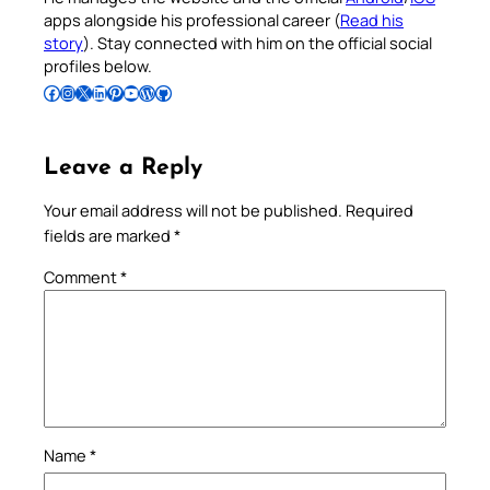
apps alongside his professional career (
Read his
story
). Stay connected with him on the official social
profiles below.
Follow Pradeep on Facebook
Follow Pradeep on Instagram
Follow Pradeep on X
Follow Pradeep on LinkedIn
Follow Pradeep on Pinterest
Subscribe to Pradeep’s Youtube Channel
Follow Pradeep on WordPress
Follow Pradeep on GitHub
Leave a Reply
Your email address will not be published.
Required
fields are marked
*
Comment
*
Name
*