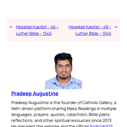
←
Hesekiel Kapitel – 46 –
Hesekiel Kapitel – 48 –
→
Luther Bible – 1545
Luther Bible – 1545
Pradeep Augustine
Pradeep Augustine is the founder of Catholic Gallery, a
faith-driven platform sharing Mass Readings in multiple
languages, prayers, quotes, catechism, Bible plans,
reflections, and other spiritual resources since 2013.
He manages the website and the official
Android
/
iOS