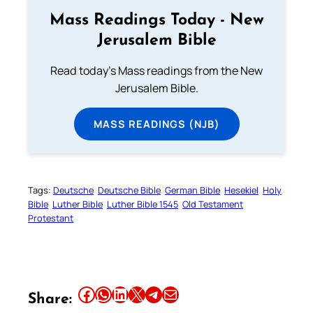
Mass Readings Today - New
Jerusalem Bible
Read today's Mass readings from the New
Jerusalem Bible.
MASS READINGS (NJB)
Tags:
Deutsche
Deutsche Bible
German Bible
Hesekiel
Holy
Bible
Luther Bible
Luther Bible 1545
Old Testament
Protestant
Share this article on Facebook
Share this article on WhatsApp
Share this article on LinkedIn
Share this article on X
Share this article on Telegram
Email this Article
Share: