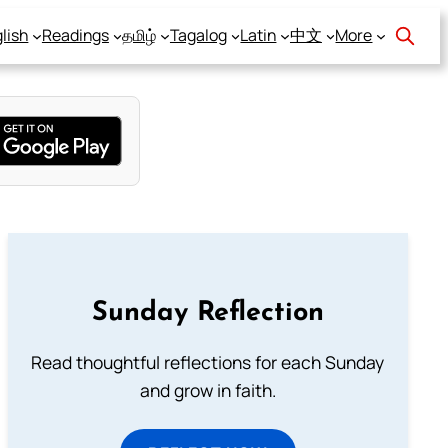
lish
Readings
தமிழ்
Tagalog
Latin
中文
More
Sunday Reflection
Read thoughtful reflections for each Sunday
and grow in faith.