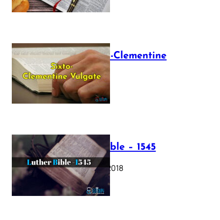
The Sixto-Clementine
Vulgate
July 12, 2025
Luther Bible – 1545
October 17, 2018