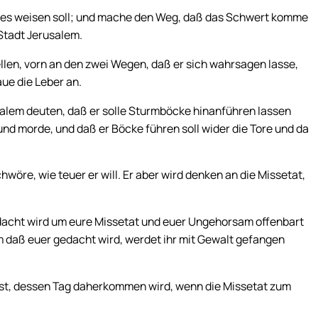
in es weisen soll; und mache den Weg, daß das Schwert komme
Stadt Jerusalem.
llen, vorn an den zwei Wegen, daß er sich wahrsagen lasse,
aue die Leber an.
salem deuten, daß er solle Sturmböcke hinanführen lassen
nd morde, und daß er Böcke führen soll wider die Tore und da
wöre, wie teuer er will. Er aber wird denken an die Missetat,
acht wird um eure Missetat und euer Ungehorsam offenbart
um daß euer gedacht wird, werdet ihr mit Gewalt gefangen
 bist, dessen Tag daherkommen wird, wenn die Missetat zum