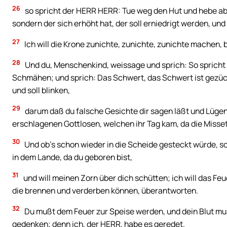
26
so spricht der HERR HERR: Tue weg den Hut und hebe ab 
sondern der sich erhöht hat, der soll erniedrigt werden, und 
27
Ich will die Krone zunichte, zunichte, zunichte machen, b
28
Und du, Menschenkind, weissage und sprich: So sprich
Schmähen; und sprich: Das Schwert, das Schwert ist gezückt
und soll blinken,
29
darum daß du falsche Gesichte dir sagen läßt und Lügen
erschlagenen Gottlosen, welchen ihr Tag kam, da die Miss
30
Und ob’s schon wieder in die Scheide gesteckt würde, so 
in dem Lande, da du geboren bist,
31
und will meinen Zorn über dich schütten; ich will das Fe
die brennen und verderben können, überantworten.
32
Du mußt dem Feuer zur Speise werden, und dein Blut mu
gedenken; denn ich, der HERR, habe es geredet.