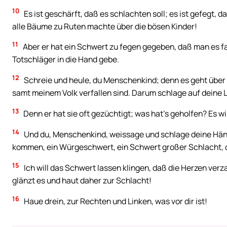
10
Es ist geschärft, daß es schlachten soll; es ist gefegt, da
alle Bäume zu Ruten machte über die bösen Kinder!
11
Aber er hat ein Schwert zu fegen gegeben, daß man es fa
Totschläger in die Hand gebe.
12
Schreie und heule, du Menschenkind; denn es geht über m
samt meinem Volk verfallen sind. Darum schlage auf deine 
13
Denn er hat sie oft gezüchtigt; was hat’s geholfen? Es wi
14
Und du, Menschenkind, weissage und schlage deine Hän
kommen, ein Würgeschwert, ein Schwert großer Schlacht, da
15
Ich will das Schwert lassen klingen, daß die Herzen verzag
glänzt es und haut daher zur Schlacht!
16
Haue drein, zur Rechten und Linken, was vor dir ist!