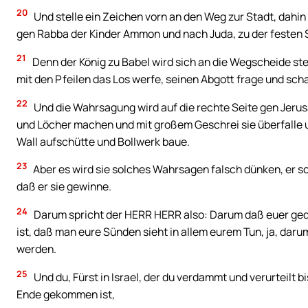
20
Und stelle ein Zeichen vorn an den Weg zur Stadt, dah
gen Rabba der Kinder Ammon und nach Juda, zu der festen 
21
Denn der König zu Babel wird sich an die Wegscheide ste
mit den Pfeilen das Los werfe, seinen Abgott frage und sch
22
Und die Wahrsagung wird auf die rechte Seite gen Jeru
und Löcher machen und mit großem Geschrei sie überfalle u
Wall aufschütte und Bollwerk baue.
23
Aber es wird sie solches Wahrsagen falsch dünken, er sch
daß er sie gewinne.
24
Darum spricht der HERR HERR also: Darum daß euer ged
ist, daß man eure Sünden sieht in allem eurem Tun, ja, dar
werden.
25
Und du, Fürst in Israel, der du verdammt und verurteilt
Ende gekommen ist,