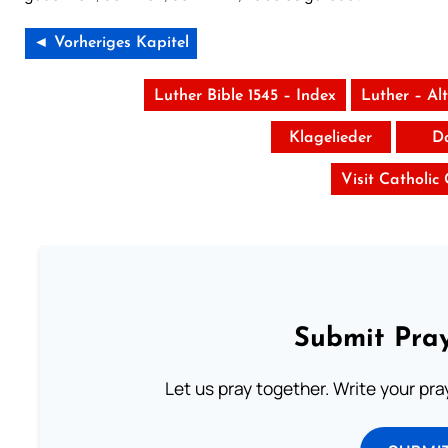
◄ Vorheriges Kapitel
Luther Bible 1545 – Index
Luther – Al
Klagelieder
D
Visit Catholic
Submit Pray
Let us pray together. Write your pr