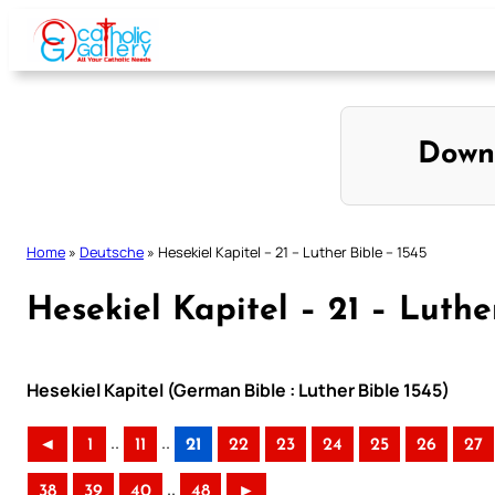
Skip
to
content
Down
Home
»
Deutsche
»
Hesekiel Kapitel – 21 – Luther Bible – 1545
Hesekiel Kapitel – 21 – Luthe
Hesekiel Kapitel (German Bible : Luther Bible 1545)
..
..
◄
1
11
21
22
23
24
25
26
27
..
38
39
40
48
►