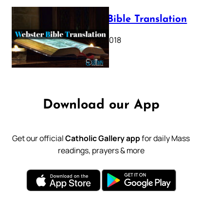
Webster Bible Translation
October 11, 2018
Download our App
Get our official
Catholic Gallery app
for daily Mass
readings, prayers & more