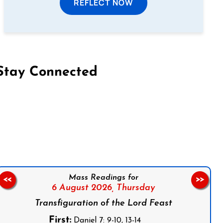
REFLECT NOW
Stay Connected
on Facebook
Follow us on Instagram
Follow us on X
Subscribe to our YouTube Channel
Follow us on WhatsApp
Mass Readings for
<<
>>
6 August 2026,
Thursday
Transfiguration of the Lord Feast
First:
Daniel 7: 9-10, 13-14