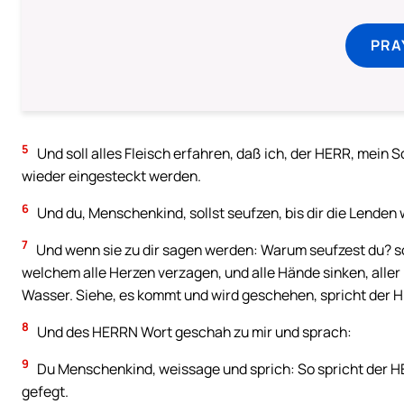
PRA
5
Und soll alles Fleisch erfahren, daß ich, der HERR, mein 
wieder eingesteckt werden.
6
Und du, Menschenkind, sollst seufzen, bis dir die Lenden we
7
Und wenn sie zu dir sagen werden: Warum seufzest du? so
welchem alle Herzen verzagen, und alle Hände sinken, aller
Wasser. Siehe, es kommt und wird geschehen, spricht der 
8
Und des HERRN Wort geschah zu mir und sprach:
9
Du Menschenkind, weissage und sprich: So spricht der HE
gefegt.