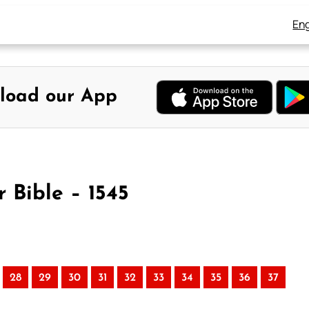
Eng
load our App
r Bible – 1545
28
29
30
31
32
33
34
35
36
37