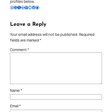
profiles below.
Follow Pradeep on Facebook
Follow Pradeep on Instagram
Follow Pradeep on X
Follow Pradeep on LinkedIn
Follow Pradeep on Pinterest
Subscribe to Pradeep’s Youtube Channel
Follow Pradeep on WordPress
Follow Pradeep on GitHub
Leave a Reply
Your email address will not be published.
Required
fields are marked
*
Comment
*
Name
*
Email
*