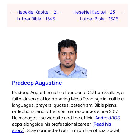
←
Hesekiel Kapitel – 21 –
Hesekiel Kapitel – 23 –
→
Luther Bible – 1545
Luther Bible – 1545
Pradeep Augustine
Pradeep Augustine is the founder of Catholic Gallery, a
faith-driven platform sharing Mass Readings in multiple
languages, prayers, quotes, catechism, Bible plans,
reflections, and other spiritual resources since 2013.
He manages the website and the official
Android
/
iOS
apps alongside his professional career (
Read his
story
). Stay connected with him on the official social