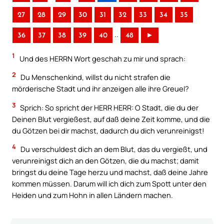
27
28
29
30
31
32
33
34
35
..
36
37
38
39
40
48
►
1
Und des HERRN Wort geschah zu mir und sprach:
2
Du Menschenkind, willst du nicht strafen die
mörderische Stadt und ihr anzeigen alle ihre Greuel?
3
Sprich: So spricht der HERR HERR: O Stadt, die du der
Deinen Blut vergießest, auf daß deine Zeit komme, und die
du Götzen bei dir machst, dadurch du dich verunreinigst!
4
Du verschuldest dich an dem Blut, das du vergießt, und
verunreinigst dich an den Götzen, die du machst; damit
bringst du deine Tage herzu und machst, daß deine Jahre
kommen müssen. Darum will ich dich zum Spott unter den
Heiden und zum Hohn in allen Ländern machen.