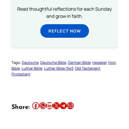
Read thoughtful reflections for each Sunday
and grow in faith.
REFLECT NOW
Tags:
Deutsche
Deutsche Bible
German Bible
Hesekiel
Holy
Bible
Luther Bible
Luther Bible 1545
Old Testament
Protestant
Share this article on Facebook
Share this article on WhatsApp
Share this article on LinkedIn
Share this article on X
Share this article on Telegram
Email this Article
Share: