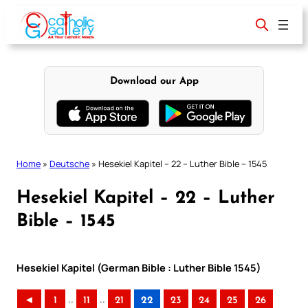
Skip
to
content
Download our App
Home
»
Deutsche
»
Hesekiel Kapitel – 22 – Luther Bible – 1545
Hesekiel Kapitel – 22 – Luther
Bible – 1545
Hesekiel Kapitel (German Bible : Luther Bible 1545)
..
..
◄
1
11
21
22
23
24
25
26