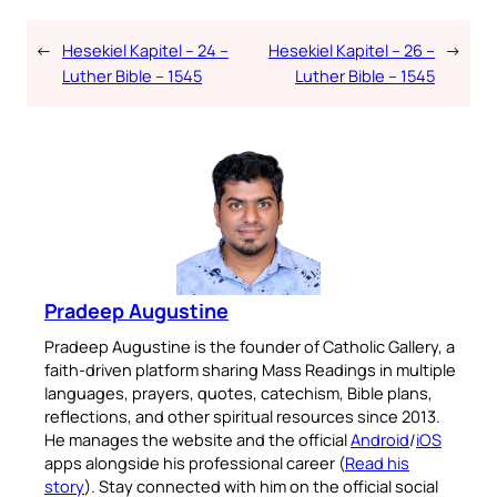
←
Hesekiel Kapitel – 24 –
Hesekiel Kapitel – 26 –
→
Luther Bible – 1545
Luther Bible – 1545
Pradeep Augustine
Pradeep Augustine is the founder of Catholic Gallery, a
faith-driven platform sharing Mass Readings in multiple
languages, prayers, quotes, catechism, Bible plans,
reflections, and other spiritual resources since 2013.
He manages the website and the official
Android
/
iOS
apps alongside his professional career (
Read his
story
). Stay connected with him on the official social