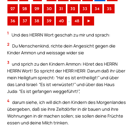
27
28
29
30
31
32
33
34
35
..
36
37
38
39
40
48
►
1
Und des HERRN Wort geschah zu mir und sprach:
2
Du Menschenkind, richte dein Angesicht gegen die
Kinder Ammon und weissage wider sie
3
und sprich zu den Kindern Ammon: Höret des HERRN
HERRN Wort! So spricht der HERR HERR: Darum daß ihr über
mein Heiligtum sprecht: “Ha! es ist entheiligt!” und über
das Land Israel: “Es ist verwüstet!” und über das Haus
Juda: “Es ist gefangen weggeführt!”,
4
darum siehe, ich will dich den Kindern des Morgenlandes
übergeben, daß sie ihre Zeltdörfer in dir bauen und ihre
Wohnungen in dir machen sollen; sie sollen deine Früchte
essen und deine Milch trinken.