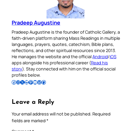
Pradeep Augustine
Pradeep Augustine is the founder of Catholic Gallery, a
faith-driven platform sharing Mass Readings in multiple
languages, prayers, quotes, catechism, Bible plans,
reflections, and other spiritual resources since 2013.
He manages the website and the official
Android
/
iOS
apps alongside his professional career (
Read his
story
). Stay connected with him on the official social
profiles below.
Follow Pradeep on Facebook
Follow Pradeep on Instagram
Follow Pradeep on X
Follow Pradeep on LinkedIn
Follow Pradeep on Pinterest
Subscribe to Pradeep’s Youtube Channel
Follow Pradeep on WordPress
Follow Pradeep on GitHub
Leave a Reply
Your email address will not be published.
Required
fields are marked
*