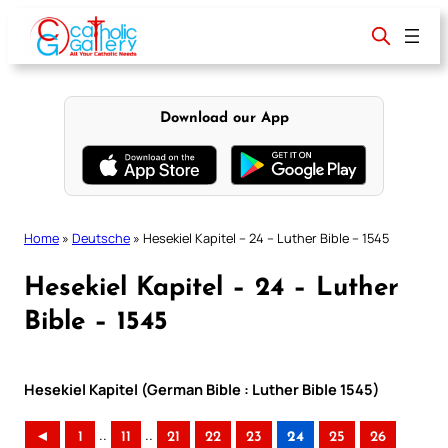
Skip
to
content
Download our App
Home
»
Deutsche
»
Hesekiel Kapitel – 24 – Luther Bible – 1545
Hesekiel Kapitel – 24 – Luther
Bible – 1545
Hesekiel Kapitel (German Bible : Luther Bible 1545)
..
..
◄
1
11
21
22
23
24
25
26