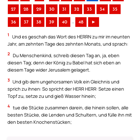
27
28
29
30
31
32
33
34
35
..
36
37
38
39
40
48
►
1
Und es geschah das Wort des HERRN zu mir im neunten
Jahr, am zehnten Tage des zehnten Monats, und sprach:
2
Du Menschenkind, schreib diesen Tag an, ja, eben
diesen Tag; denn der König zu Babel hat sich eben an
diesem Tage wider Jerusalem gelagert.
3
Und gib dem ungehorsamen Volk ein Gleichnis und
sprich zu ihnen: So spricht der HERR HERR: Setze einen
Topf zu, setze zu und gieß Wasser hinein;
4
tue die Stücke zusammen darein, die hinein sollen, alle
besten Stücke, die Lenden und Schultern, und fülle ihn mit
den besten Knochenstücken;