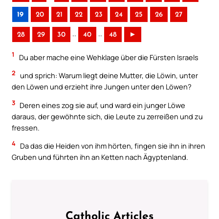
19
20
21
22
23
24
25
26
27
..
..
28
29
30
40
48
►
1
Du aber mache eine Wehklage über die Fürsten Israels
2
und sprich: Warum liegt deine Mutter, die Löwin, unter
den Löwen und erzieht ihre Jungen unter den Löwen?
3
Deren eines zog sie auf, und ward ein junger Löwe
daraus, der gewöhnte sich, die Leute zu zerreißen und zu
fressen.
4
Da das die Heiden von ihm hörten, fingen sie ihn in ihren
Gruben und führten ihn an Ketten nach Ägyptenland.
Catholic Articles