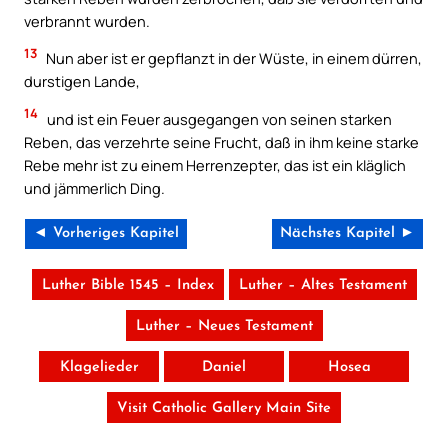
verbrannt wurden.
13
Nun aber ist er gepflanzt in der Wüste, in einem dürren,
durstigen Lande,
14
und ist ein Feuer ausgegangen von seinen starken
Reben, das verzehrte seine Frucht, daß in ihm keine starke
Rebe mehr ist zu einem Herrenzepter, das ist ein kläglich
und jämmerlich Ding.
◄ Vorheriges Kapitel
Nächstes Kapitel ►
Luther Bible 1545 – Index
Luther – Altes Testament
Luther – Neues Testament
Klagelieder
Daniel
Hosea
Visit Catholic Gallery Main Site