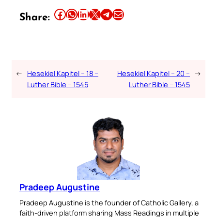
Share this article on Facebook
Share this article on WhatsApp
Share this article on LinkedIn
Share this article on X
Share this article on Telegram
Email this Article
Share:
←
Hesekiel Kapitel – 18 –
Hesekiel Kapitel – 20 –
→
Luther Bible – 1545
Luther Bible – 1545
Pradeep Augustine
Pradeep Augustine is the founder of Catholic Gallery, a
faith-driven platform sharing Mass Readings in multiple