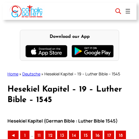
Skip
to
content
Download our App
Home
»
Deutsche
»
Hesekiel Kapitel – 19 – Luther Bible – 1545
Hesekiel Kapitel – 19 – Luther
Bible – 1545
Hesekiel Kapitel (German Bible : Luther Bible 1545)
..
◄
1
11
12
13
14
15
16
17
18