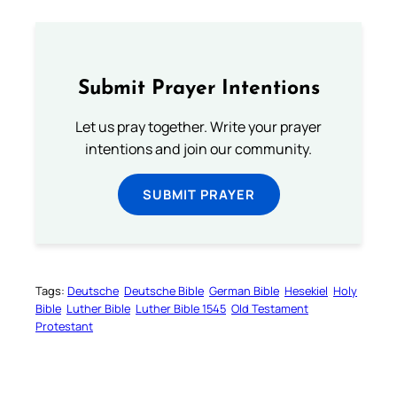
Submit Prayer Intentions
Let us pray together. Write your prayer
intentions and join our community.
SUBMIT PRAYER
Tags:
Deutsche
Deutsche Bible
German Bible
Hesekiel
Holy
Bible
Luther Bible
Luther Bible 1545
Old Testament
Protestant