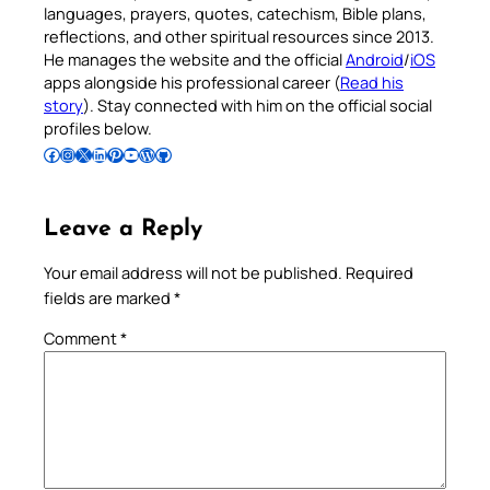
languages, prayers, quotes, catechism, Bible plans,
reflections, and other spiritual resources since 2013.
He manages the website and the official
Android
/
iOS
apps alongside his professional career (
Read his
story
). Stay connected with him on the official social
profiles below.
Follow Pradeep on Facebook
Follow Pradeep on Instagram
Follow Pradeep on X
Follow Pradeep on LinkedIn
Follow Pradeep on Pinterest
Subscribe to Pradeep’s Youtube Channel
Follow Pradeep on WordPress
Follow Pradeep on GitHub
Leave a Reply
Your email address will not be published.
Required
fields are marked
*
Comment
*