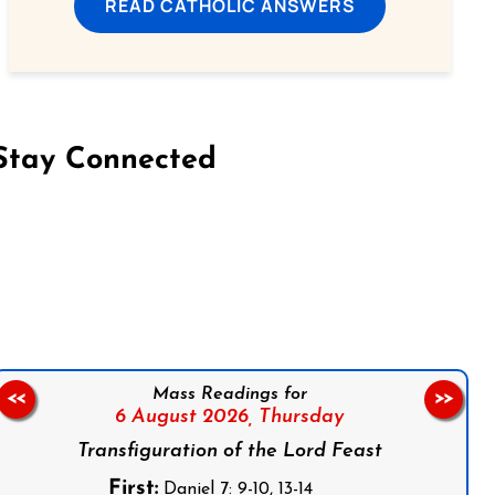
READ CATHOLIC ANSWERS
Stay Connected
on Facebook
Follow us on Instagram
Follow us on X
Subscribe to our YouTube Channel
Follow us on WhatsApp
Mass Readings for
<<
>>
6 August 2026,
Thursday
Transfiguration of the Lord Feast
First:
Daniel 7: 9-10, 13-14