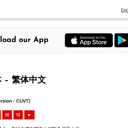
Eng
load our App
本 – 繁体中文
rsion – CUVT)
12
13
►