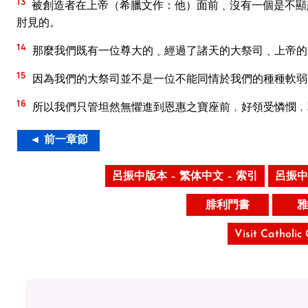
13
被創造者在上帝（希臘文作：他）面前﹑沒有一個是不顯
肘見的。
14
那麼我們既有一位尊大的﹑經過了諸天的大祭司﹑上帝的
15
因為我們的大祭司並不是一位不能同情於我們的種種軟弱
16
所以我們只管坦然無懼進到恩惠之寶座前﹐好領受憐憫﹐
◄ 前一章節
呂振中版本 – 繁体中文 – 索引
呂振中
腓利門書
雅
Visit Catholic