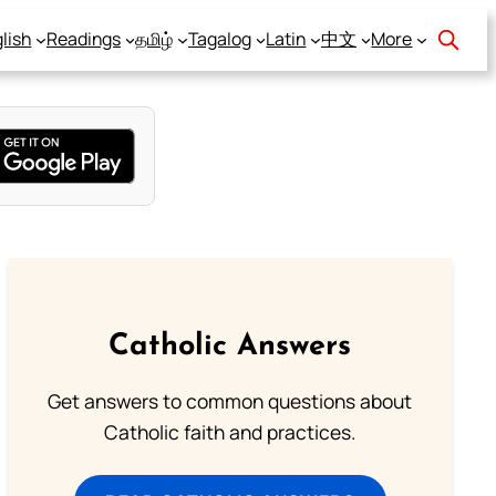
lish
Readings
தமிழ்
Tagalog
Latin
中文
More
Catholic Answers
Get answers to common questions about
Catholic faith and practices.