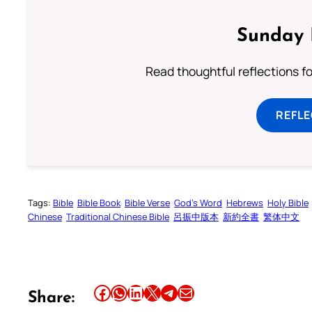
Sunday 
Read thoughtful reflections f
REFL
Tags:
Bible
Bible Book
Bible Verse
God’s Word
Hebrews
Holy Bible
Chinese
Traditional Chinese Bible
呂振中版本
新約全書
繁体中文
Share this article on Facebook
Share this article on WhatsApp
Share this article on LinkedIn
Share this article on X
Share this article on Telegram
Email this Article
Share: