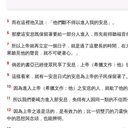
5
而在這裡他又說：「他們斷不得以進入我的安息」。
6
那麼這安息既保留著要給一部分人進入﹐而先前得聽福音
7
所以上帝就再立定一個日子﹐就是過了這麼長的時間﹑在
果聽見他的聲音﹐就不可硬著心。」
8
倘若約書亞已經使眾民享了安息﹐上帝（希臘文作：他）
9
這樣看來﹐就有一安息日式的安息為上帝的子民保留著了
10
因為進入上帝（希臘文作：他）之安息的人﹑就歇了他的
11
所以我們要竭力進入那安息﹐免得有人因同一類的不信而
12
因為上帝之道是活的﹐是有效力的；比一切雙刃的刀還快
中的思想與念頭﹑也能辨明。