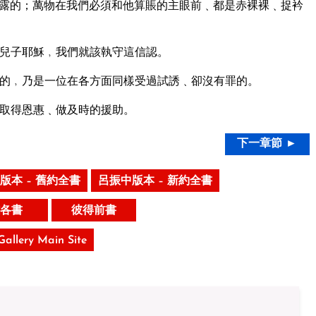
露的；萬物在我們必須和他算賬的主眼前﹑都是赤裸裸﹑捉衿
兒子耶穌﹐我們就該執守這信認。
的﹐乃是一位在各方面同樣受過試誘﹑卻沒有罪的。
取得恩惠﹑做及時的援助。
下一章節 ►
版本 – 舊約全書
呂振中版本 – 新約全書
各書
彼得前書
 Gallery Main Site