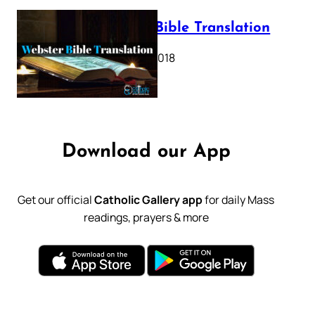
Webster Bible Translation
October 11, 2018
Download our App
Get our official
Catholic Gallery app
for daily Mass
readings, prayers & more