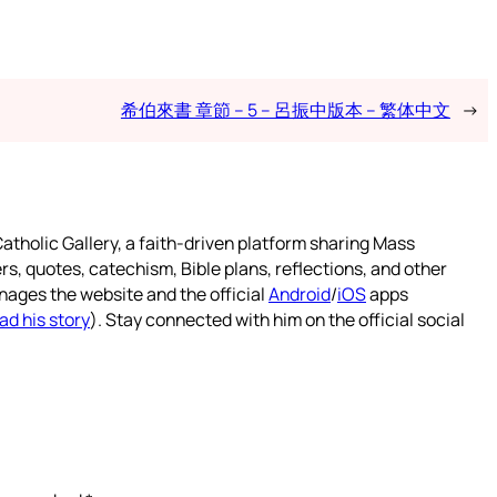
希伯來書 章節 – 5 – 呂振中版本 – 繁体中文
→
atholic Gallery, a faith-driven platform sharing Mass
rs, quotes, catechism, Bible plans, reflections, and other
nages the website and the official
Android
/
iOS
apps
ad his story
). Stay connected with him on the official social