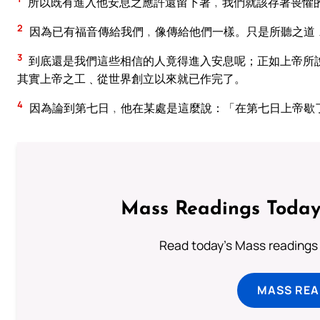
所以既有進入他安息之應許還留下著﹐我們就該存著畏懼
2
因為已有福音傳給我們﹐像傳給他們一樣。只是所聽之道
3
到底還是我們這些相信的人竟得進入安息呢；正如上帝所
其實上帝之工﹑從世界創立以來就已作完了。
4
因為論到第七日﹐他在某處是這麼說：「在第七日上帝歇
Mass Readings Today
Read today's Mass readings 
MASS REA