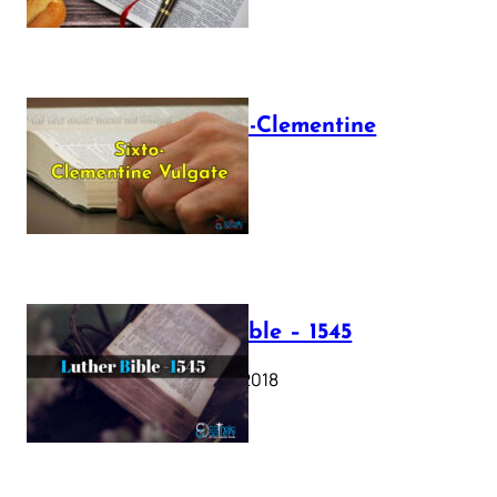
The Sixto-Clementine
Vulgate
July 12, 2025
Luther Bible – 1545
October 17, 2018