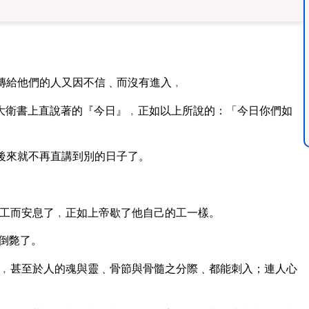
傳給他們的人又因不信﹑而沒有進入﹐
大衛書上直說著的『今日』﹐正如以上所說的：「今日你們如
後來就不再直講到別的日子了。
。
工而安息了﹐正如上帝歇了他自己的工一樣。
倒斃了。
﹐甚至於人的魂與靈﹑骨節與骨髓之分際﹑都能刺入；連人心