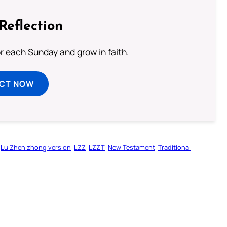
Reflection
or each Sunday and grow in faith.
ECT NOW
Lu Zhen zhong version
LZZ
LZZT
New Testament
Traditional