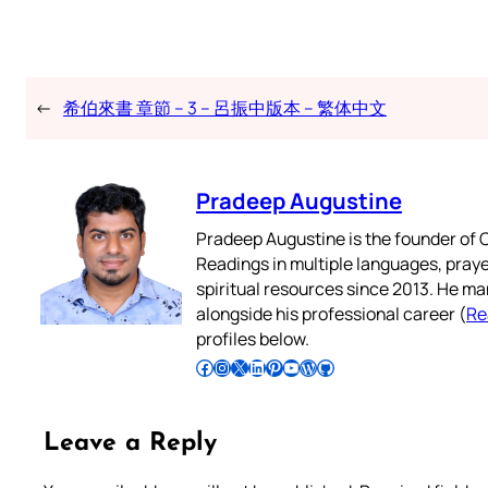
←
希伯來書 章節 – 3 – 呂振中版本 – 繁体中文
Pradeep Augustine
Pradeep Augustine is the founder of C
Readings in multiple languages, praye
spiritual resources since 2013. He ma
alongside his professional career (
Re
profiles below.
Follow Pradeep on Facebook
Follow Pradeep on Instagram
Follow Pradeep on X
Follow Pradeep on LinkedIn
Follow Pradeep on Pinterest
Subscribe to Pradeep’s Youtube Channel
Follow Pradeep on WordPress
Follow Pradeep on GitHub
Leave a Reply