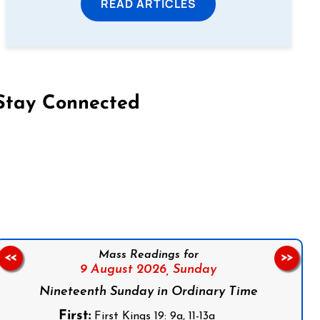
READ ARTICLES
Stay Connected
on Facebook
Follow us on Instagram
Follow us on X
Subscribe to our YouTube Channel
Follow us on WhatsApp
Mass Readings for
<<
>>
9 August 2026,
Sunday
Nineteenth Sunday in Ordinary Time
First:
First Kings 19: 9a, 11-13a