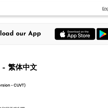
Eng
load our App
 – 繁体中文
rsion – CUVT)