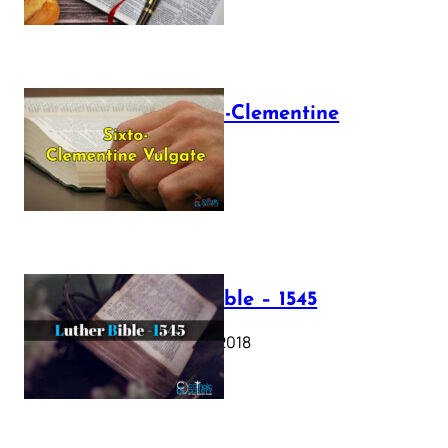
The Sixto-Clementine
Vulgate
July 12, 2025
Luther Bible – 1545
October 17, 2018