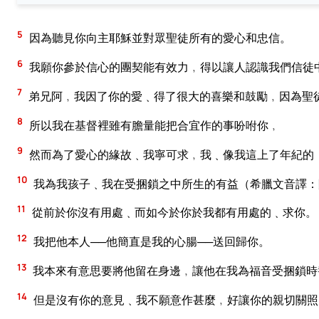
5
因為聽見你向主耶穌並對眾聖徒所有的愛心和忠信。
6
我願你參於信心的團契能有效力﹐得以讓人認識我們信徒
7
弟兄阿﹐我因了你的愛﹑得了很大的喜樂和鼓勵﹐因為聖
8
所以我在基督裡雖有膽量能把合宜作的事吩咐你﹐
9
然而為了愛心的緣故﹑我寧可求﹐我﹑像我這上了年紀的
10
我為我孩子﹑我在受捆鎖之中所生的有益（希臘文音譯：
11
從前於你沒有用處﹑而如今於你於我都有用處的﹑求你。
12
我把他本人──他簡直是我的心腸──送回歸你。
13
我本來有意思要將他留在身邊﹐讓他在我為福音受捆鎖時
14
但是沒有你的意見﹑我不願意作甚麼﹐好讓你的親切關照