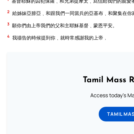
基督耶穌的囚犯保羅﹑和兄弟提摩太﹑寫信給我們的親愛
2
給姊妹亞腓亞﹑和跟我們一同當兵的亞基布﹑和聚集在你
3
願你們由上帝我們的父和主耶穌基督﹑蒙恩平安。
4
我禱告的時候提到你﹑就時常感謝我的上帝﹐
Tamil Mass 
Access today's Mas
TAMIL MA