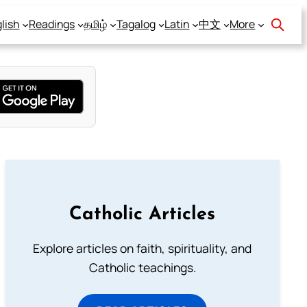
lish
Readings
தமிழ்
Tagalog
Latin
中文
More
Catholic Articles
Explore articles on faith, spirituality, and
Catholic teachings.