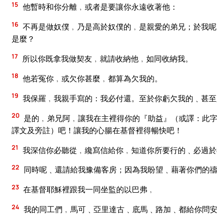
15
他暫時和你分離﹐或者是要讓你永遠收著他：
16
不再是做奴僕﹐乃是高於奴僕的﹐是親愛的弟兄；於我呢
是麼？
17
所以你既拿我做契友﹐就請收納他﹐如同收納我。
18
他若冤你﹐或欠你甚麼﹐都算為欠我的。
19
我保羅﹐我親手寫的：我必付還。至於你虧欠我的﹑甚至
20
是的﹐弟兄阿﹐讓我在主裡得你的『助益』（或譯：此字
譯文及旁註）吧！讓我的心腸在基督裡得暢快吧！
21
我深信你必聽從﹐纔寫信給你﹐知道你所要行的﹑必過於
22
同時呢﹑還請給我豫備客房；因為我盼望﹑藉著你們的
23
在基督耶穌裡跟我一同坐監的以巴弗﹐
24
我的同工們﹐馬可﹑亞里達古﹑底馬﹑路加﹑都給你問