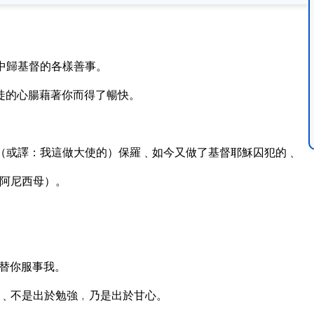
中歸基督的各樣善事。
徒的心腸藉著你而得了暢快。
（或譯：我這做大使的）保羅﹑如今又做了基督耶穌囚犯的﹑
阿尼西母）。
替你服事我。
﹑不是出於勉強﹐乃是出於甘心。