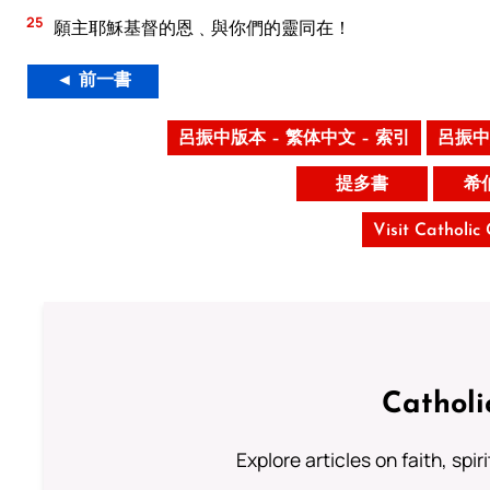
25
願主耶穌基督的恩﹑與你們的靈同在！
◄ 前一書
呂振中版本 – 繁体中文 – 索引
呂振中
提多書
希
Visit Catholic
Catholi
Explore articles on faith, spi