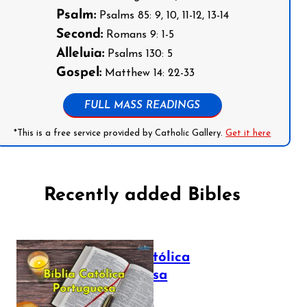
Psalm:
Psalms 85: 9, 10, 11-12, 13-14
Second:
Romans 9: 1-5
Alleluia:
Psalms 130: 5
Gospel:
Matthew 14: 22-33
FULL MASS READINGS
*This is a free service provided by Catholic Gallery.
Get it here
Recently added Bibles
Bíblia Católica
Portuguesa
July 16, 2025