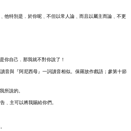
﹑他特別是﹐於你呢﹑不但以常人論﹑而且以屬主而論﹑不更
是你自己﹐那我就不對你說了！
讀音與『阿尼西母』一詞讀音相似。保羅故作戲語；參第十節
我所說的。
禱告﹑主可以將我賜給你們。
安。