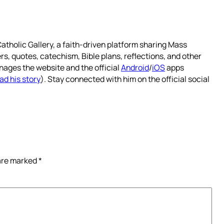
atholic Gallery, a faith-driven platform sharing Mass
rs, quotes, catechism, Bible plans, reflections, and other
nages the website and the official
Android
/
iOS
apps
ad his story
). Stay connected with him on the official social
 are marked
*