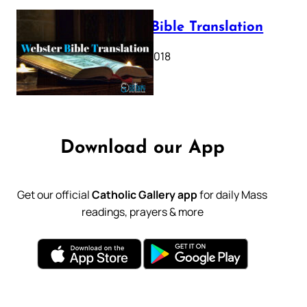
Webster Bible Translation
October 11, 2018
Download our App
Get our official
Catholic Gallery app
for daily Mass
readings, prayers & more