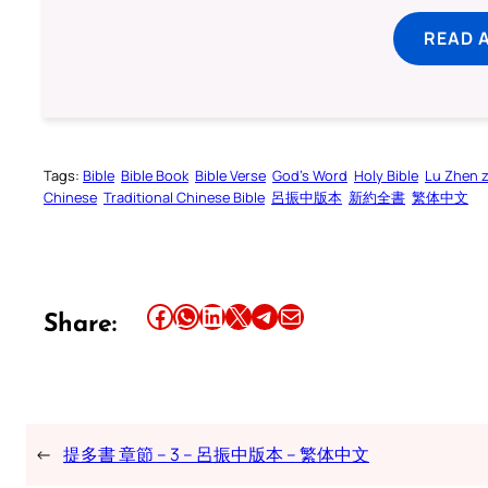
READ 
Tags:
Bible
Bible Book
Bible Verse
God’s Word
Holy Bible
Lu Zhen 
Chinese
Traditional Chinese Bible
呂振中版本
新約全書
繁体中文
Share this article on Facebook
Share this article on WhatsApp
Share this article on LinkedIn
Share this article on X
Share this article on Telegram
Email this Article
Share:
←
提多書 章節 – 3 – 呂振中版本 – 繁体中文