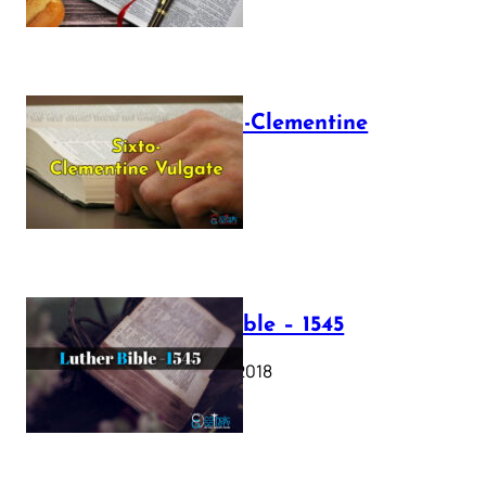
The Sixto-Clementine
Vulgate
July 12, 2025
Luther Bible – 1545
October 17, 2018