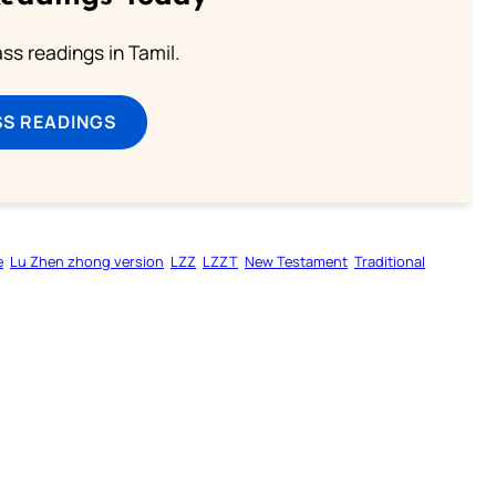
s readings in Tamil.
SS READINGS
e
Lu Zhen zhong version
LZZ
LZZT
New Testament
Traditional