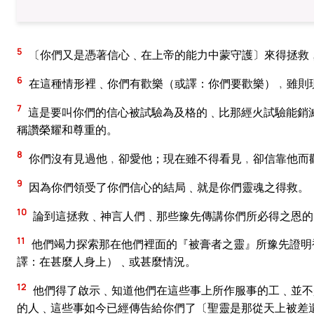
5
〔你們又是憑著信心﹑在上帝的能力中蒙守護〕來得拯救
6
在這種情形裡﹑你們有歡樂（或譯：你們要歡樂）﹐雖則
7
這是要叫你們的信心被試驗為及格的﹑比那經火試驗能銷
稱讚榮耀和尊重的。
8
你們沒有見過他﹐卻愛他；現在雖不得看見﹐卻信靠他而
9
因為你們領受了你們信心的結局﹑就是你們靈魂之得救。
10
論到這拯救﹑神言人們﹑那些豫先傳講你們所必得之恩的
11
他們竭力探索那在他們裡面的『被膏者之靈』所豫先證明
譯：在甚麼人身上）﹑或甚麼情況。
12
他們得了啟示﹑知道他們在這些事上所作服事的工﹑並不
的人﹑這些事如今已經傳告給你們了〔聖靈是那從天上被差