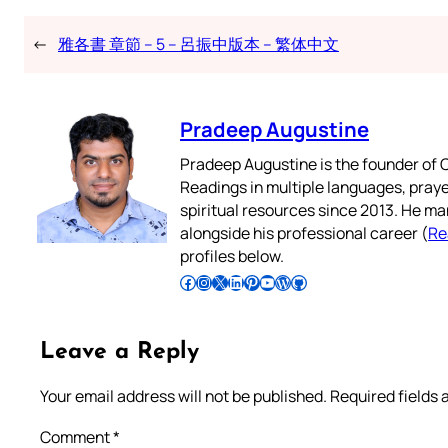
←
雅各書 章節 – 5 – 呂振中版本 – 繁体中文
Pradeep Augustine
Pradeep Augustine is the founder of C
Readings in multiple languages, praye
spiritual resources since 2013. He ma
alongside his professional career (
Re
profiles below.
Follow Pradeep on Facebook
Follow Pradeep on Instagram
Follow Pradeep on X
Follow Pradeep on LinkedIn
Follow Pradeep on Pinterest
Subscribe to Pradeep’s Youtube Channel
Follow Pradeep on WordPress
Follow Pradeep on GitHub
Leave a Reply
Your email address will not be published.
Required fields
Comment
*