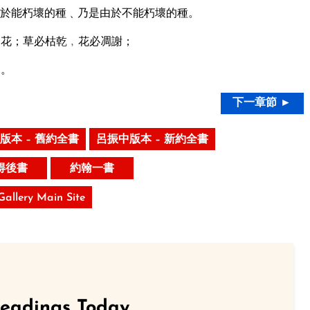
於能朽壞的種﹑乃是由於不能朽壞的種。
的花；草必枯乾﹐花必凋謝；
道。
下一章節 ►
版本 – 舊約全書
呂振中版本 – 新約全書
得後書
約翰一書
 Gallery Main Site
Readings Today