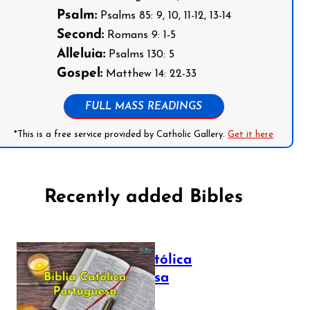
Psalm:
Psalms 85: 9, 10, 11-12, 13-14
Second:
Romans 9: 1-5
Alleluia:
Psalms 130: 5
Gospel:
Matthew 14: 22-33
FULL MASS READINGS
*This is a free service provided by Catholic Gallery.
Get it here
Recently added Bibles
Bíblia Católica
Portuguesa
July 16, 2025