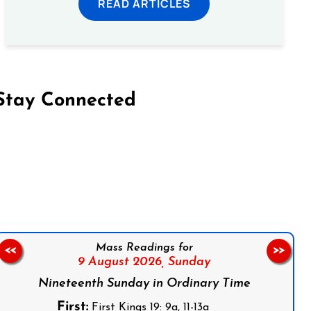
READ ARTICLES
Stay Connected
on Facebook
Follow us on Instagram
Follow us on X
Subscribe to our YouTube Channel
Follow us on WhatsApp
Mass Readings for
<<
>>
9 August 2026,
Sunday
Nineteenth Sunday in Ordinary Time
First:
First Kings 19: 9a, 11-13a