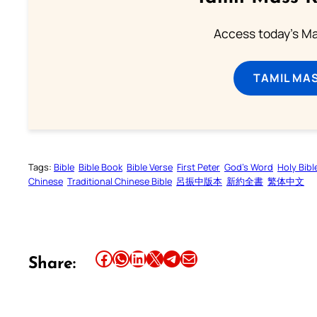
Access today's Mas
TAMIL MA
Tags:
Bible
Bible Book
Bible Verse
First Peter
God’s Word
Holy Bibl
Chinese
Traditional Chinese Bible
呂振中版本
新約全書
繁体中文
Share this article on Facebook
Share this article on WhatsApp
Share this article on LinkedIn
Share this article on X
Share this article on Telegram
Email this Article
Share: