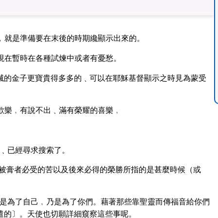
﹐就是準備要在末後的時期纔顯示出來的。
現在暫時在各種試煉中或者有憂愁。
滅的金子更寶貴得多多的﹑可以在耶穌基督顯示之時見為蒙受
歡樂﹐有說不出﹑滿有榮耀的喜樂﹐
﹑已經尋求搜索了。
被膏者必受的苦以及後來必得的榮勝所指的是甚麼時候（或
是為了自己﹐乃是為了你們。藉著那些靠聖靈而傳福音給你們
遣的〕。天使也切願詳細窺察這些事呢。