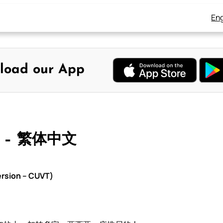
Eng
load our App
 – 繁体中文
rsion – CUVT)