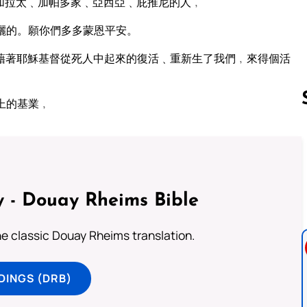
加拉太﹑加帕多家﹑亞西亞﹑庇推尼的人﹐
灑的。願你們多多蒙恩平安。
藉著耶穌基督從死人中起來的復活﹑重新生了我們﹐來得個活
上的基業﹐
Follow us 
 - Douay Rheims Bible
he classic Douay Rheims translation.
DINGS (DRB)