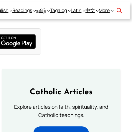
lish
Readings
தமிழ்
Tagalog
Latin
中文
More
Catholic Articles
Explore articles on faith, spirituality, and
Catholic teachings.