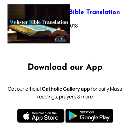
Webster Bible Translation
October 11, 2018
Download our App
Get our official
Catholic Gallery app
for daily Mass
readings, prayers & more