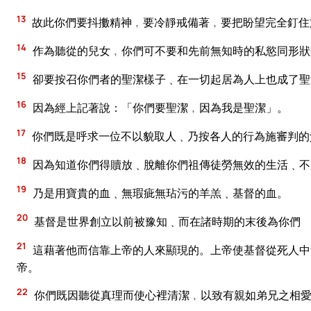
13
故此你們要抖擻精神﹐要冷靜戒備著﹐要把盼望完全釘住
14
作為聽從的兒女﹐你們可不要和先前無知時的私慾同形狀
15
卻要按召你們者的聖潔樣子﹑在一切起居為人上也成了聖
16
因為經上記著說：「你們要聖潔﹐因為我是聖潔」。
17
你們既是呼求一位不以貌取人﹑乃按各人的行為施審判的
18
因為知道你們得贖放﹑脫離你們祖傳徒勞無效的生活﹑不
19
乃是用寶貴的血﹑無瑕疵無玷污的羊羔﹑基督的血。
20
基督是世界創立以前被豫知﹑而在諸時期的末後為你們
21
這藉著他而信靠上帝的人來顯現的。上帝使基督從死人中
帝。
22
你們既因聽從真理而使心裡清潔﹐以致有親如弟兄之相愛