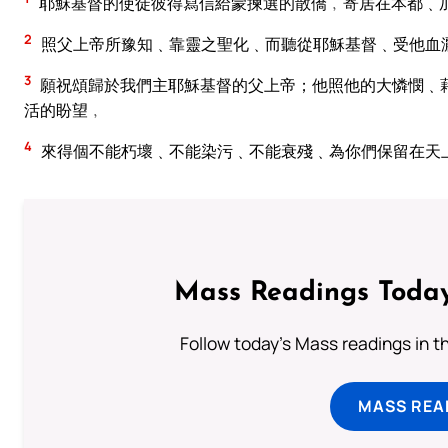
耶穌基督的使徒彼得寫信給蒙揀選的散僑﹐寄居在本都﹑
2
照父上帝所豫知﹑靠靈之聖化﹑而聽從耶穌基督﹑受他血
3
願祝頌歸於我們主耶穌基督的父上帝；他照他的大憐憫﹑
活的盼望﹐
4
來得個不能朽壞﹑不能染污﹑不能衰殘﹑為你們保留在天
Mass Readings Today
Follow today's Mass readings in t
MASS REA