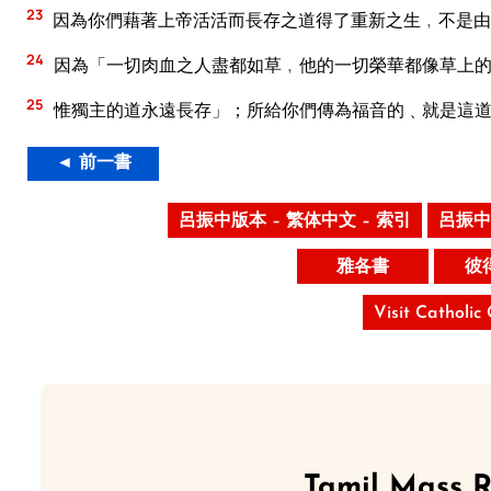
23
因為你們藉著上帝活活而長存之道得了重新之生﹐不是由
24
因為「一切肉血之人盡都如草﹐他的一切榮華都像草上
25
惟獨主的道永遠長存」；所給你們傳為福音的﹑就是這
◄ 前一書
呂振中版本 – 繁体中文 – 索引
呂振中
雅各書
彼
Visit Catholic
Tamil Mass 