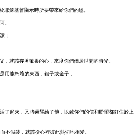
於耶穌基督顯示時所要帶來給你們的恩。
阿。
潔；
父﹐就該存著敬畏的心﹑來度你們僑居世間的時光。
是用能朽壞的東西﹑銀子或金子﹐
活了起來﹑又將榮耀給了他﹐以致你們的信和盼望都釘住於上
而不假裝﹐就該從心裡彼此熱切地相愛。