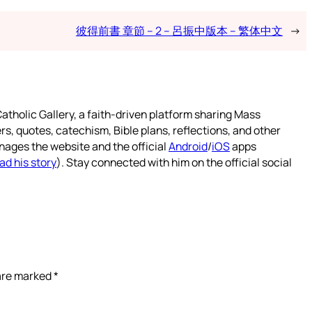
彼得前書 章節 – 2 – 呂振中版本 – 繁体中文
→
atholic Gallery, a faith-driven platform sharing Mass
rs, quotes, catechism, Bible plans, reflections, and other
nages the website and the official
Android
/
iOS
apps
ad his story
). Stay connected with him on the official social
 are marked
*