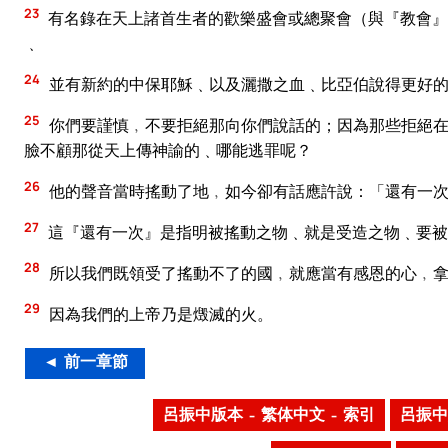
23
有名錄在天上諸首生者的歡樂盛會或總聚會（與『教會』
﹑
24
並有新約的中保耶穌﹑以及灑撒之血﹑比亞伯說得更好
25
你們要謹慎﹐不要拒絕那向你們說話的；因為那些拒絕在
臉不顧那從天上傳神諭的﹑哪能逃罪呢？
26
他的聲音當時搖動了地﹐如今卻有話應許說：「還有一次
27
這『還有一次』是指明被搖動之物﹑就是受造之物﹑要被
28
所以我們既領受了搖動不了的國﹐就應當有感恩的心﹐拿
29
因為我們的上帝乃是燬滅的火。
◄ 前一章節
呂振中版本 – 繁体中文 – 索引
呂振中