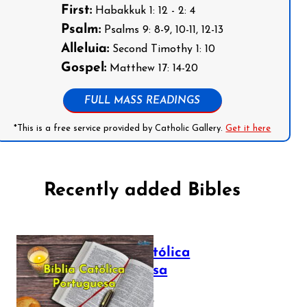
First:
Habakkuk 1: 12 - 2: 4
Psalm:
Psalms 9: 8-9, 10-11, 12-13
Alleluia:
Second Timothy 1: 10
Gospel:
Matthew 17: 14-20
FULL MASS READINGS
*This is a free service provided by Catholic Gallery.
Get it here
Recently added Bibles
Bíblia Católica
Portuguesa
July 16, 2025