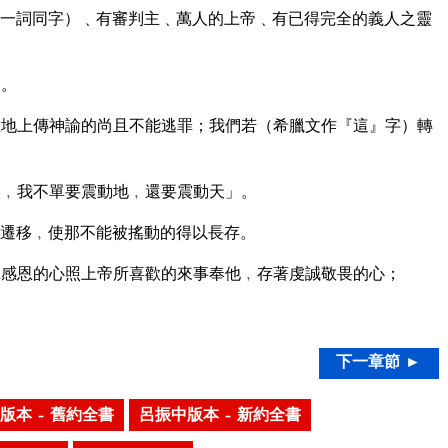
一詞同字）﹑有審判主﹑萬人的上帝﹑有已得完全的義人之靈
的。
地上傳神諭的尚且不能逃罪；我們若（希臘文作『這』字）轉
﹐我不單要震動地﹐還要震動天」。
遷移﹐使那不能被搖動的得以長存。
感恩的心照上帝所喜歡的來事奉他﹐存著虔誠敬畏的心；
下一章節 ►
版本 – 舊約全書
呂振中版本 – 新約全書