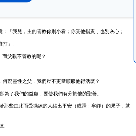
說：「我兒﹐主的管教你別小看；你受他指責﹑也別灰心；
鞭打」。
﹑而父親不管教的呢？
。
﹐何況靈性之父﹐我們豈不更當順服他得活麼？
卻為了我們的益處﹑要使我們有分於他的聖善。
給那些由此而受操練的人結出平安（或譯：寧靜）的果子﹑就
直；