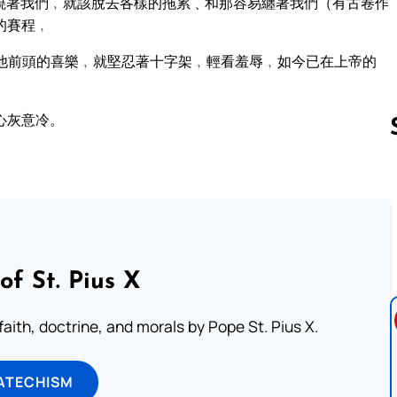
繞著我們﹐就該脫去各樣的拖累﹑和那容易纏著我們（有古卷作
的賽程﹐
他前頭的喜樂﹐就堅忍著十字架﹐輕看羞辱﹐如今已在上帝的
心灰意冷。
Follow us 
of St. Pius X
aith, doctrine, and morals by Pope St. Pius X.
ATECHISM