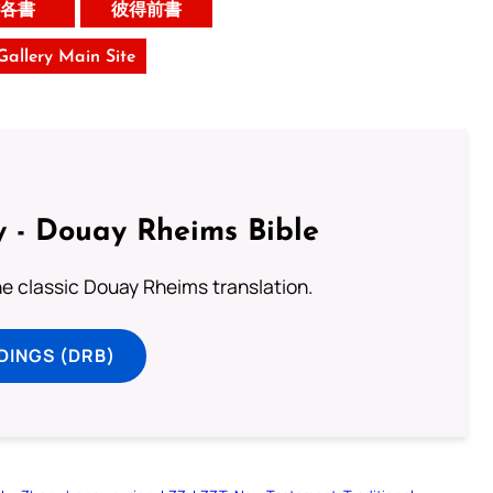
各書
彼得前書
 Gallery Main Site
 - Douay Rheims Bible
he classic Douay Rheims translation.
DINGS (DRB)