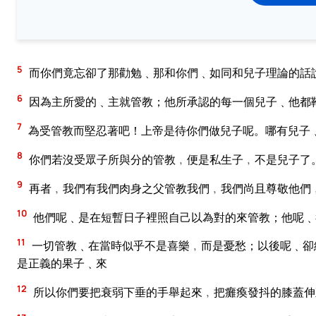
5
而你們竟忘卻了那勸勉﹑那和你們﹑如同和兒子理論的話
6
因為主所愛的﹑主就管教；他所承認的每一個兒子﹑他都
7
為受管教而堅忍著吧！上帝是待你們做兒子呢。哪有兒子
8
你們若沒受眾子所與分的管教﹐便是私生子﹐不是兒子了
9
再者﹐我們有我們肉身之父管教我們﹐我們尚且尊敬他們
10
他們呢﹑是在短暫日子裡照自己以為對的來管教；他呢﹑
11
一切管教﹑在當時似乎不是喜樂﹐而是憂愁；以後呢﹑卻
是正義的果子﹑來
12
所以你們要把衰弱下垂的手舉起來﹐把癱瘓發抖的膝蓋伸