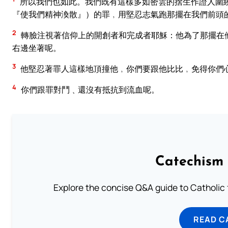
所以我們也如此。我們既有這樣多如密雲的捨生作證人圍
『使我們精神渙散』）的罪﹐用堅忍志氣跑那擺在我們前頭
2
轉臉注視著信仰上的開創者和完成者耶穌：他為了那擺在
右邊坐著呢。
3
他堅忍著罪人這樣地頂撞他﹐你們要跟他比比﹐免得你們
4
你們跟罪對鬥﹑還沒有抵抗到流血呢。
Catechism 
Explore the concise Q&A guide to Catholic f
READ C