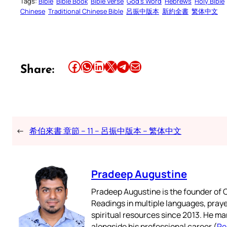
Tags:
Bible
Bible Book
Bible Verse
God’s Word
Hebrews
Holy Bible
Chinese
Traditional Chinese Bible
呂振中版本
新約全書
繁体中文
Share this article on Facebook
Share this article on WhatsApp
Share this article on LinkedIn
Share this article on X
Share this article on Telegram
Email this Article
Share:
←
希伯來書 章節 – 11 – 呂振中版本 – 繁体中文
Pradeep Augustine
Pradeep Augustine is the founder of C
Readings in multiple languages, praye
spiritual resources since 2013. He ma
alongside his professional career (
Re