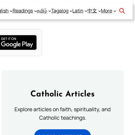
lish
Readings
தமிழ்
Tagalog
Latin
中文
More
Catholic Articles
Explore articles on faith, spirituality, and
Catholic teachings.