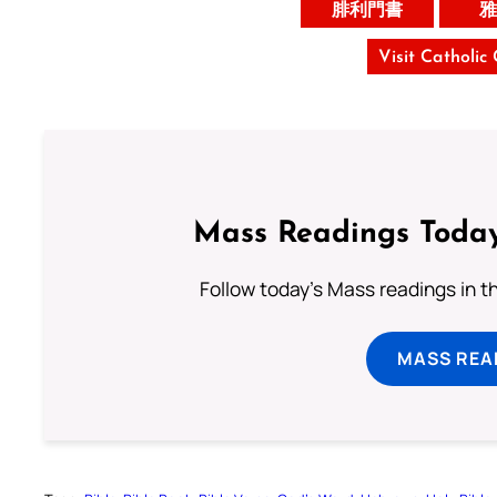
腓利門書
雅
Visit Catholic
Mass Readings Today
Follow today's Mass readings in t
MASS REA