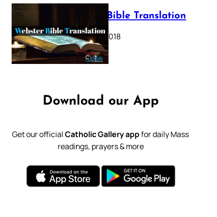
Webster Bible Translation
October 11, 2018
Download our App
Get our official
Catholic Gallery app
for daily Mass
readings, prayers & more