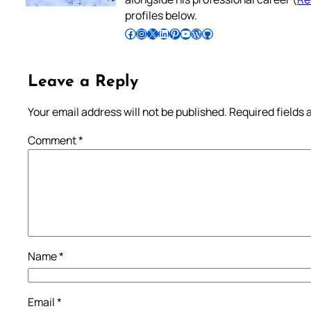
profiles below.
Follow Pradeep on Facebook
Follow Pradeep on Instagram
Follow Pradeep on X
Follow Pradeep on LinkedIn
Follow Pradeep on Pinterest
Subscribe to Pradeep’s Youtube Channel
Follow Pradeep on WordPress
Follow Pradeep on GitHub
Leave a Reply
Your email address will not be published.
Required fields
Comment
*
Name
*
Email
*