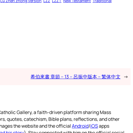
Lu Zhen zhong version
LZZ
LZZT
New Testament
Traditional
希伯來書 章節 – 13 – 呂振中版本 – 繁体中文
→
atholic Gallery, a faith-driven platform sharing Mass
rs, quotes, catechism, Bible plans, reflections, and other
nages the website and the official
Android
/
iOS
apps
ad his story
). Stay connected with him on the official social