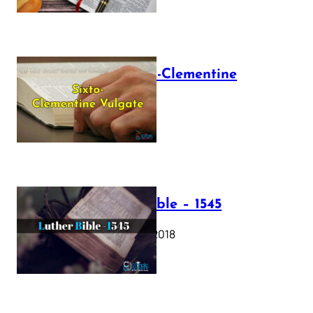
The Sixto-Clementine
Vulgate
July 12, 2025
Luther Bible – 1545
October 17, 2018