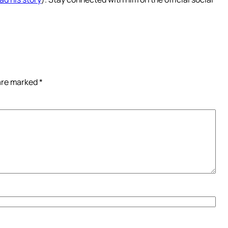
 are marked
*