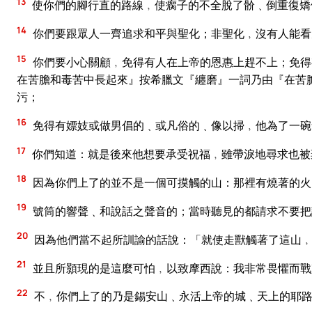
13
使你們的腳行直的路線﹐使瘸子的不全脫了骱﹑倒重復矯
14
你們要跟眾人一齊追求和平與聖化；非聖化﹐沒有人能看
15
你們要小心關顧﹐免得有人在上帝的恩惠上趕不上；免得有
在苦膽和毒苦中長起來』按希臘文『纏磨』一詞乃由『在苦
污；
16
免得有嫖妓或做男倡的﹑或凡俗的﹑像以掃﹐他為了一碗
17
你們知道：就是後來他想要承受祝福﹐雖帶淚地尋求也被
18
因為你們上了的並不是一個可摸觸的山：那裡有燒著的火
19
號筒的響聲﹑和說話之聲音的；當時聽見的都請求不要把
20
因為他們當不起所訓諭的話說：「就使走獸觸著了這山
21
並且所顥現的是這麼可怕﹐以致摩西說：我非常畏懼而戰
22
不﹐你們上了的乃是錫安山﹑永活上帝的城﹑天上的耶路