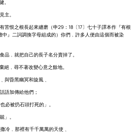
健。
見主。
苦恨之根長起來纏磨（申29：18〔17〕七十子譯本作『有根
膽中』二詞調換字母組成的）你們﹐許多人便由這個而被染
食品﹐就把自己的長子名分賣掉了。
棄絕﹐尋不著改變心意之餘地。
﹑與昏黑幽冥和旋風﹑
話語加傳給他們；
﹐也必被扔石頭打死的」。
兢」。
撒冷﹐那裡有千千萬萬的天使﹑