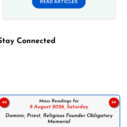
READ ARTICLES
Stay Connected
on Facebook
Follow us on Instagram
Follow us on X
Subscribe to our YouTube Channel
Follow us on WhatsApp
Mass Readings for
<<
>>
8 August 2026,
Saturday
Dominic, Priest, Religious Founder Obligatory
Memorial