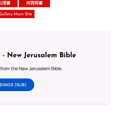
以理書
何西阿書
 Gallery Main Site
 - New Jerusalem Bible
from the New Jerusalem Bible.
DINGS (NJB)