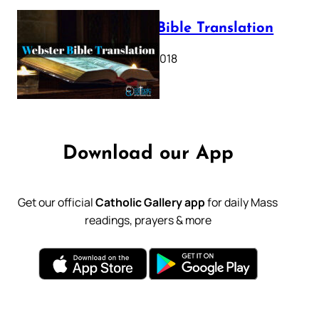
Webster Bible Translation
October 11, 2018
Download our App
Get our official
Catholic Gallery app
for daily Mass
readings, prayers & more