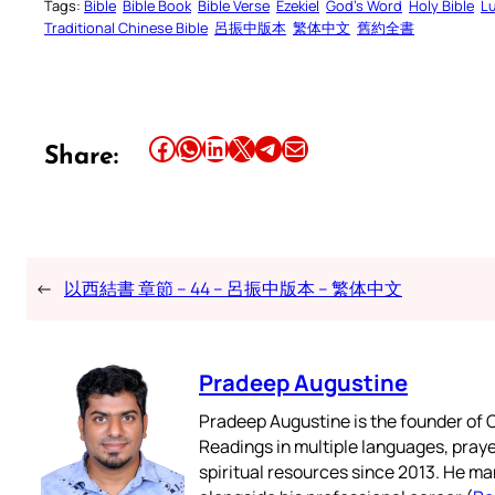
Tags:
Bible
Bible Book
Bible Verse
Ezekiel
God’s Word
Holy Bible
L
Traditional Chinese Bible
呂振中版本
繁体中文
舊約全書
Share this article on Facebook
Share this article on WhatsApp
Share this article on LinkedIn
Share this article on X
Share this article on Telegram
Email this Article
Share:
←
以西結書 章節 – 44 – 呂振中版本 – 繁体中文
Pradeep Augustine
Pradeep Augustine is the founder of C
Readings in multiple languages, praye
spiritual resources since 2013. He ma