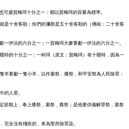
也可盛賀梅珥十分之一：都以賀梅珥的容量為標準。
就是十舍客勒；你們的彌那是五十舍客勒的（傳統：二十舍客
獻一伊法的六分之一；一賀梅珥大麥要獻一伊法的六分之一。
罷特的十分之一：一柯珥（原文：賀梅珥）有十罷特﹐因為一
隻羊要獻一隻小羊﹑以作素祭﹑燔祭﹑和平安祭為人民除罪：
中的人君。
定節期上﹑奉上燔祭﹑素祭﹑奠祭；是他要供備解罪祭﹑素祭
﹐完全沒有殘疾的﹑來為聖所除罪染。