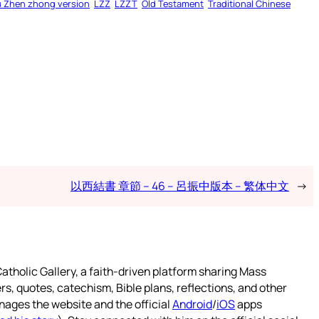
u Zhen zhong version
LZZ
LZZT
Old Testament
Traditional Chinese
以西結書 章節 – 46 – 呂振中版本 – 繁体中文
→
atholic Gallery, a faith-driven platform sharing Mass
rs, quotes, catechism, Bible plans, reflections, and other
nages the website and the official
Android
/
iOS
apps