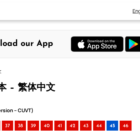
Eng
load our App
文
本 – 繁体中文
rsion – CUVT)
37
38
39
40
41
42
43
44
45
46