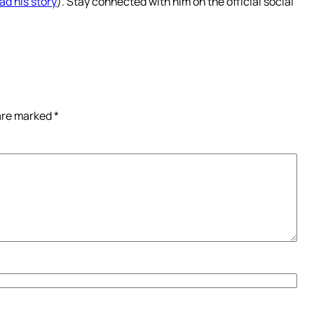
ad his story
). Stay connected with him on the official social
 are marked
*