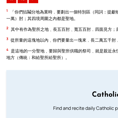
1
「你們拈鬮分地為業時﹐要劃出一個特別區（同詞：提獻
一萬）肘；其四境周圍之內都是聖地。
2
其中有作為聖所之地﹑長五百肘﹑寬五百肘﹐四面見方；
3
從所量的這塊地以內﹑你們要量出一塊來﹐長二萬五千肘
4
是這地的一分聖地﹑要歸與聖所供職的祭司﹑就是親近永
地方（傳統：和給聖所給聖所）。
Catholi
Find and recite daily Catholic pr