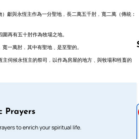
物）獻與永恆主作為一分聖地﹐長二萬五千肘﹐寬二萬（傳統：
四圍再有五十肘作為牧場之地。
﹐寬一萬肘﹐其中有聖地﹑是至聖的。
恆主伺候永恆主的祭司﹐以作為房屋的地方﹑與牧場和牲畜的
Follow us 
c Prayers
ayers to enrich your spiritual life.