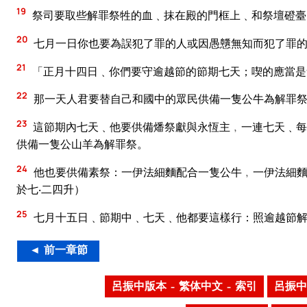
19
祭司要取些解罪祭牲的血﹑抹在殿的門框上﹑和祭壇磴臺
20
七月一日你也要為誤犯了罪的人或因愚戇無知而犯了罪的
21
「正月十四日﹑你們要守逾越節的節期七天；喫的應當是
22
那一天人君要替自己和國中的眾民供備一隻公牛為解罪
23
這節期內七天﹑他要供備燔祭獻與永恆主﹐一連七天﹑每
供備一隻公山羊為解罪祭。
24
他也要供備素祭：一伊法細麵配合一隻公牛﹐一伊法細麵
於七‧二四升）
25
七月十五日﹑節期中﹑七天﹑他都要這樣行：照逾越節解
◄ 前一章節
呂振中版本 – 繁体中文 – 索引
呂振中