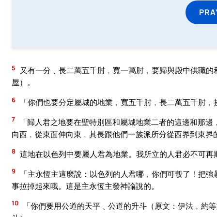
PRA
5
又有一分﹑長二萬五千肘﹐寬一萬肘﹐要歸與殿中供職的
屋）。
6
「你們也要分定屬城的地業﹐寬五千肘﹐長二萬五千肘﹐
7
「歸人君之地要在聖特別區和屬城地業二者的這邊和那邊
向西﹐從東面伸向東﹐其長跟他們一族派所分從西界到東界
8
這地在以色列中要屬人君為地業。我所立的人君必不可再
9
「主永恆主這麼說：以色列的人君哪﹐你們可彀了！把強
事拉掉起來哦。這是主永恆主發神諭說的。
10
「你們要用公道的天平﹑公道的升斗（原文：伊法﹐約等