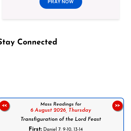
PRAY NOW
Stay Connected
on Facebook
Follow us on Instagram
Follow us on X
Subscribe to our YouTube Channel
Follow us on WhatsApp
Mass Readings for
<<
>>
6 August 2026,
Thursday
Transfiguration of the Lord Feast
First:
Daniel 7: 9-10, 13-14