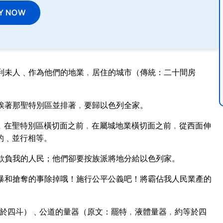
Y NOW
利未人﹑作為他們的地業﹐居住的城市（傳統：二十間房
挨著那聖特別區並排著﹐要歸以色列全家。
﹐在聖特別區橫切面之前﹐在屬城地業橫切面之前﹐從西面伸
的﹑並行相等。
欺負我的人民；他們卻要按族派將地分給以色列家。
暴和搶奪的事除掉哦！施行公平公義吧！將霸佔我人民業產的
於四斗）﹑公道的量器（原文：罷特﹐液體量器﹐約等於四