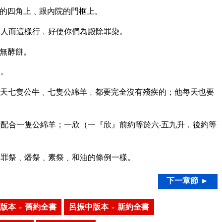
的四角上﹑跟內院的門框上。
人而這樣行﹐好使你們為殿除罪染。
無酵餅。
祭。
天七隻公牛﹑七隻公綿羊﹐都要完全沒有殘疾的；他每天也要
配合一隻公綿羊；一欣（一『欣』前約等於六‧五九升﹐後約等
罪祭﹑燔祭﹑素祭﹑和油的條例一樣。
下一章節 ►
版本 – 舊約全書
呂振中版本 – 新約全書