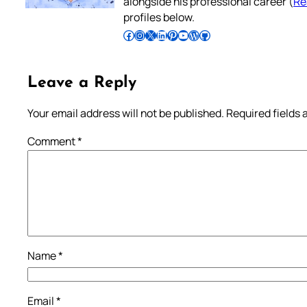
alongside his professional career (
Re
profiles below.
Follow Pradeep on Facebook
Follow Pradeep on Instagram
Follow Pradeep on X
Follow Pradeep on LinkedIn
Follow Pradeep on Pinterest
Subscribe to Pradeep’s Youtube Channel
Follow Pradeep on WordPress
Follow Pradeep on GitHub
Leave a Reply
Your email address will not be published.
Required fields
Comment
*
Name
*
Email
*