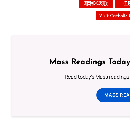
耶利米哀歌
但
Visit Catholic
Mass Readings Today
Read today's Mass readings 
MASS REA