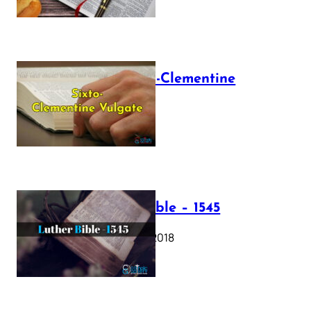
The Sixto-Clementine
Vulgate
July 12, 2025
Luther Bible – 1545
October 17, 2018