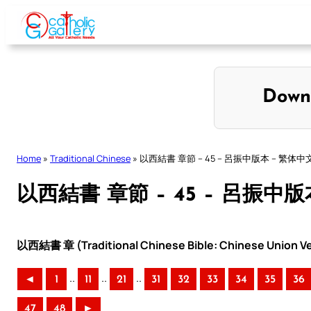
Skip
to
content
Down
Home
»
Traditional Chinese
»
以西結書 章節 – 45 – 呂振中版本 – 繁体中
以西結書 章節 – 45 – 呂振中版
以西結書 章 (Traditional Chinese Bible: Chinese Union Ve
..
..
..
◄
1
11
21
31
32
33
34
35
36
47
48
►