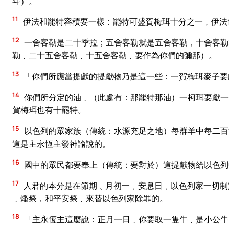
斗）。
11
伊法和罷特容積要一樣：罷特可盛賀梅珥十分之一﹐伊法
12
一舍客勒是二十季拉；五舍客勒就是五舍客勒﹐十舍客勒
勒﹑二十五舍客勒﹑十五舍客勒﹑要作為你們的彌那）。
13
「你們所應當提獻的提獻物乃是這一些：一賀梅珥麥子要
14
你們所分定的油﹑（此處有：那罷特那油）一柯珥要獻一
賀梅珥也有十罷特。
15
以色列的眾家族（傳統：水源充足之地）每群羊中每二百
這是主永恆主發神諭說的。
16
國中的眾民都要奉上（傳統：要對於）這提獻物給以色列
17
人君的本分是在節期﹑月初一﹑安息日﹑以色列家一切制
﹑燔祭﹐和平安祭﹑來替以色列家除罪的。
18
「主永恆主這麼說：正月一日﹑你要取一隻牛﹑是小公牛