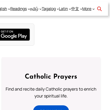
lish
Readings
தமிழ்
Tagalog
Latin
中文
More
Catholic Prayers
Find and recite daily Catholic prayers to enrich
your spiritual life.