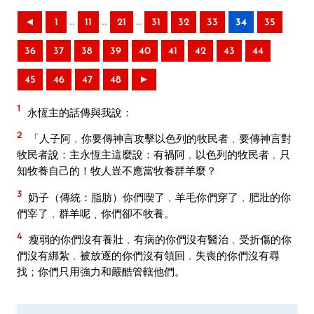
..
..
..
◄
1
11
21
31
32
33
34
35
36
37
38
39
40
41
42
43
44
45
46
47
48
►
1
永恆主的話傳與我說：
2
「人子阿﹐你要傳神言攻擊以色列的牧民者﹐要傳神言對
牧民者說：主永恆主這麼說：有禍阿﹐以色列的牧民者﹐只
知牧養自己的！牧人豈不應當牧養群羊麼？
3
奶子（傳統：脂肪）你們喫了﹐羊毛你們穿了﹐肥壯的你
們宰了﹐群羊呢﹑你們卻不牧養。
4
瘦弱的你們沒有養壯﹐有病的你們沒有醫治﹐受折傷的你
們沒有綁紮﹐被放逐的你們沒有領回﹐失喪的你們沒有尋
找；你們只用強力和嚴酷管轄他們。