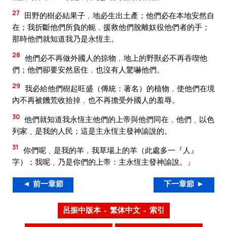
27
田野的樹必結果子﹐地必生出土產；他們必在本地安然自
在；我折斷他們所負的軛﹐援救他們脫離奴役他們者的手；
那時他們就知道我乃是永恆主。
28
他們必不再做外國人的掠物﹐地上的野獸必不再吞喫他
們；他們卻要安然居住﹐也沒有人驚嚇他們。
29
我必給他們樹起旺盛（傳統：著名）的植物﹐使他們在境
內不再被饑荒收拾掉﹐也不再擔受外國人的羞辱。
30
他們就知道我永恆主他們的上帝與他們同在﹐他們﹑以色
列家﹑是我的人民；這是主永恆主發神諭說的。
31
你們呢﹑是我的羊﹐我草場上的羊（此處多一『人』
字）；我呢﹑乃是你們的上帝：主永恆主發神諭說。」
◄ 前一章節
下一章節 ►
呂振中版本 – 繁体中文 – 索引