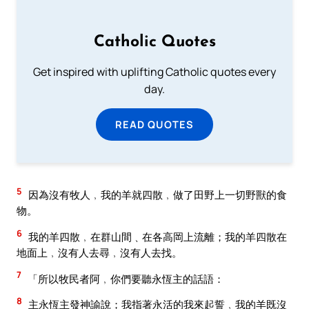
Catholic Quotes
Get inspired with uplifting Catholic quotes every
day.
READ QUOTES
5
因為沒有牧人﹐我的羊就四散﹐做了田野上一切野獸的食
物。
6
我的羊四散﹐在群山間﹑在各高岡上流離；我的羊四散在
地面上﹐沒有人去尋﹐沒有人去找。
7
「所以牧民者阿﹐你們要聽永恆主的話語：
8
主永恆主發神諭說；我指著永活的我來起誓﹐我的羊既沒