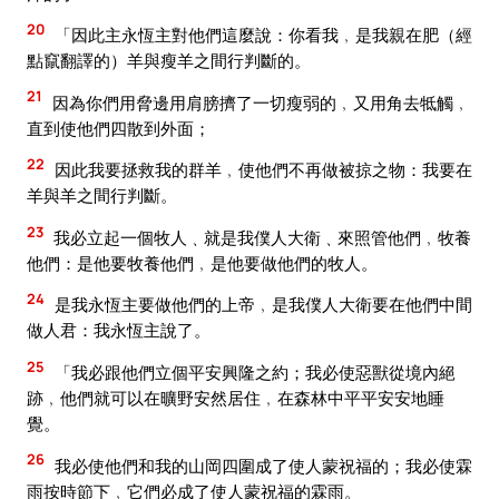
20
「因此主永恆主對他們這麼說：你看我﹐是我親在肥（經
點竄翻譯的）羊與瘦羊之間行判斷的。
21
因為你們用脅邊用肩膀擠了一切瘦弱的﹐又用角去牴觸﹐
直到使他們四散到外面；
22
因此我要拯救我的群羊﹐使他們不再做被掠之物：我要在
羊與羊之間行判斷。
23
我必立起一個牧人﹑就是我僕人大衛﹑來照管他們﹐牧養
他們：是他要牧養他們﹐是他要做他們的牧人。
24
是我永恆主要做他們的上帝﹐是我僕人大衛要在他們中間
做人君：我永恆主說了。
25
「我必跟他們立個平安興隆之約；我必使惡獸從境內絕
跡﹐他們就可以在曠野安然居住﹐在森林中平平安安地睡
覺。
26
我必使他們和我的山岡四圍成了使人蒙祝福的；我必使霖
雨按時節下﹐它們必成了使人蒙祝福的霖雨。