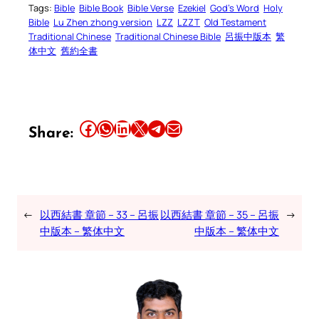
Tags:
Bible
Bible Book
Bible Verse
Ezekiel
God’s Word
Holy
Bible
Lu Zhen zhong version
LZZ
LZZT
Old Testament
Traditional Chinese
Traditional Chinese Bible
呂振中版本
繁
体中文
舊約全書
Share this article on Facebook
Share this article on WhatsApp
Share this article on LinkedIn
Share this article on X
Share this article on Telegram
Email this Article
Share:
←
以西結書 章節 – 33 – 呂振
以西結書 章節 – 35 – 呂振
→
中版本 – 繁体中文
中版本 – 繁体中文