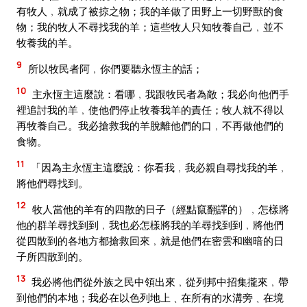
有牧人﹐就成了被掠之物；我的羊做了田野上一切野獸的食
物；我的牧人不尋找我的羊；這些牧人只知牧養自己﹐並不
牧養我的羊。
9
所以牧民者阿﹐你們要聽永恆主的話；
10
主永恆主這麼說：看哪﹐我跟牧民者為敵；我必向他們手
裡追討我的羊﹐使他們停止牧養我羊的責任；牧人就不得以
再牧養自己。我必搶救我的羊脫離他們的口﹐不再做他們的
食物。
11
「因為主永恆主這麼說：你看我﹐我必親自尋找我的羊﹐
將他們尋找到。
12
牧人當他的羊有的四散的日子（經點竄翻譯的）﹐怎樣將
他的群羊尋找到到﹐我也必怎樣將我的羊尋找到到﹐將他們
從四散到的各地方都搶救回來﹐就是他們在密雲和幽暗的日
子所四散到的。
13
我必將他們從外族之民中領出來﹐從列邦中招集攏來﹐帶
到他們的本地；我必在以色列地上﹑在所有的水溝旁﹑在境