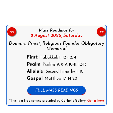
Follow us on Facebook
Follow us on Instagram
Follow us on X
Subscribe to our YouTube Channel
Follow us on WhatsApp
Mass Readings for
<<
>>
8 August 2026,
Saturday
Dominic, Priest, Religious Founder Obligatory
Memorial
First:
Habakkuk 1: 12 - 2: 4
Psalm:
Psalms 9: 8-9, 10-11, 12-13
Alleluia:
Second Timothy 1: 10
Gospel:
Matthew 17: 14-20
FULL MASS READINGS
*This is a free service provided by Catholic Gallery.
Get it here