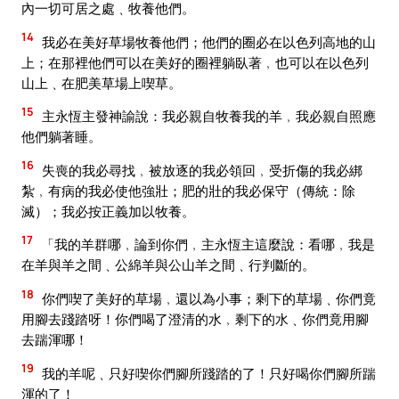
內一切可居之處﹑牧養他們。
14
我必在美好草場牧養他們；他們的圈必在以色列高地的山
上；在那裡他們可以在美好的圈裡躺臥著﹐也可以在以色列
山上﹑在肥美草場上喫草。
15
主永恆主發神諭說：我必親自牧養我的羊﹐我必親自照應
他們躺著睡。
16
失喪的我必尋找﹐被放逐的我必領回﹐受折傷的我必綁
紮﹐有病的我必使他強壯；肥的壯的我必保守（傳統：除
滅）；我必按正義加以牧養。
17
「我的羊群哪﹐論到你們﹐主永恆主這麼說：看哪﹐我是
在羊與羊之間﹑公綿羊與公山羊之間﹑行判斷的。
18
你們喫了美好的草場﹐還以為小事；剩下的草場﹑你們竟
用腳去踐踏呀！你們喝了澄清的水﹐剩下的水﹑你們竟用腳
去踹渾哪！
19
我的羊呢﹑只好喫你們腳所踐踏的了！只好喝你們腳所踹
渾的了！