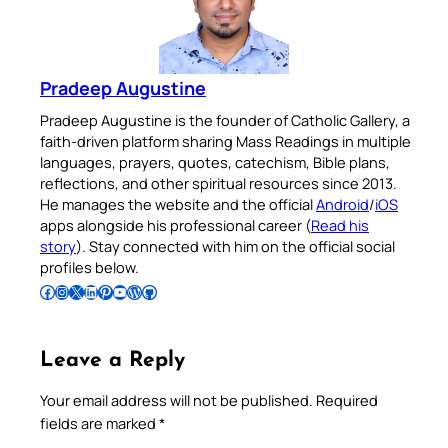
Pradeep Augustine
Pradeep Augustine is the founder of Catholic Gallery, a
faith-driven platform sharing Mass Readings in multiple
languages, prayers, quotes, catechism, Bible plans,
reflections, and other spiritual resources since 2013.
He manages the website and the official
Android
/
iOS
apps alongside his professional career (
Read his
story
). Stay connected with him on the official social
profiles below.
Follow Pradeep on Facebook
Follow Pradeep on Instagram
Follow Pradeep on X
Follow Pradeep on LinkedIn
Follow Pradeep on Pinterest
Subscribe to Pradeep’s Youtube Channel
Follow Pradeep on WordPress
Follow Pradeep on GitHub
Leave a Reply
Your email address will not be published.
Required
fields are marked
*