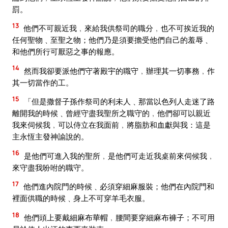
罰。
13
他們不可親近我﹐來給我供祭司的職分﹐也不可挨近我的
任何聖物﹑至聖之物；他們乃是須要擔受他們自己的羞辱﹑
和他們所行可厭惡之事的報應。
14
然而我卻要派他們守著殿宇的職守﹐辦理其一切事務﹐作
其一切當作的工。
15
「但是撒督子孫作祭司的利未人﹑那當以色列人走迷了路
離開我的時候﹑曾經守盡我聖所之職守的﹐他們卻可以親近
我來伺候我﹐可以侍立在我面前﹐將脂肪和血獻與我：這是
主永恆主發神諭說的。
16
是他們可進入我的聖所﹐是他們可走近我桌前來伺候我﹐
來守盡我吩咐的職守。
17
他們進內院門的時候﹑必須穿細麻服裝；他們在內院門和
裡面供職的時候﹑身上不可穿羊毛衣服。
18
他們頭上要戴細麻布華帽﹐腰間要穿細麻布褲子；不可用