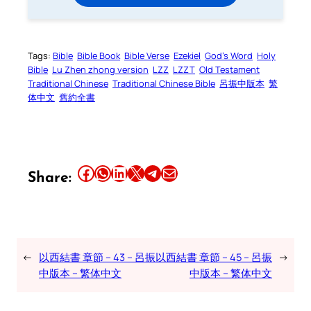
Tags:
Bible
Bible Book
Bible Verse
Ezekiel
God’s Word
Holy
Bible
Lu Zhen zhong version
LZZ
LZZT
Old Testament
Traditional Chinese
Traditional Chinese Bible
呂振中版本
繁
体中文
舊約全書
Share this article on Facebook
Share this article on WhatsApp
Share this article on LinkedIn
Share this article on X
Share this article on Telegram
Email this Article
Share:
←
以西結書 章節 – 43 – 呂振
以西結書 章節 – 45 – 呂振
→
中版本 – 繁体中文
中版本 – 繁体中文