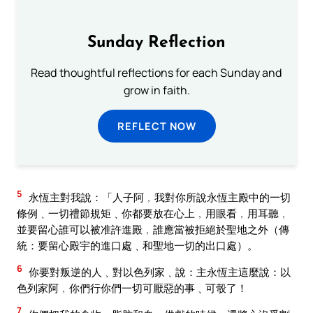
Sunday Reflection
Read thoughtful reflections for each Sunday and
grow in faith.
REFLECT NOW
5
永恆主對我說：「人子阿﹐我對你所說永恆主殿中的一切
條例﹑一切禮節規矩﹑你都要放在心上﹐用眼看﹐用耳聽﹐
並要留心誰可以被准許進殿﹐誰應當被拒絕於聖地之外（傳
統：要留心殿宇的進口處﹑和聖地一切的出口處）。
6
你要對叛逆的人﹑對以色列家﹑說：主永恆主這麼說：以
色列家阿﹐你們行你們一切可厭惡的事﹑可彀了！
7