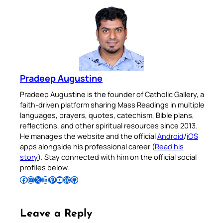
Pradeep Augustine
Pradeep Augustine is the founder of Catholic Gallery, a
faith-driven platform sharing Mass Readings in multiple
languages, prayers, quotes, catechism, Bible plans,
reflections, and other spiritual resources since 2013.
He manages the website and the official
Android
/
iOS
apps alongside his professional career (
Read his
story
). Stay connected with him on the official social
profiles below.
Follow Pradeep on Facebook
Follow Pradeep on Instagram
Follow Pradeep on X
Follow Pradeep on LinkedIn
Follow Pradeep on Pinterest
Subscribe to Pradeep’s Youtube Channel
Follow Pradeep on WordPress
Follow Pradeep on GitHub
Leave a Reply