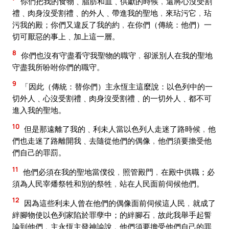
你們把我的食物﹑脂肪和血﹑供獻的時候﹐還將心沒受割
禮﹑肉身沒受割禮﹑的外人﹑帶進我的聖地﹐來玷污它﹐玷
污我的殿；你們又違反了我的約﹐在你們（傳統：他們）一
切可厭惡的事上﹑加上這一層。
8
你們也沒有守盡看守我聖物的職守﹐卻派別人在我的聖地
守盡我所吩咐你們的職守。
9
「因此（傳統：替你們）主永恆主這麼說：以色列中的一
切外人﹑心沒受割禮﹑肉身沒受割禮﹑的一切外人﹑都不可
進入我的聖地。
10
但是那遠離了我的﹑利未人當以色列人走迷了路時候﹐他
們也走迷了路離開我﹑去隨從他們的偶像﹐他們須要擔受他
們自己的罪罰。
11
他們必須在我的聖地當僕役﹐照管殿門﹐在殿中供職；必
須為人民宰燔祭牲和別的祭牲﹐站在人民面前伺候他們。
12
因為這些利未人曾在他們的偶像面前伺候這人民﹐就成了
絆腳物使以色列家陷於罪孽中；的絆腳石﹐故此我舉手起誓
論到他們﹐主永恆主發神諭說﹐他們須要擔受他們自己的罪