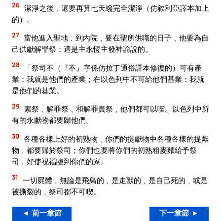
26
潔淨之後﹐還要再算七天纔完全潔淨（仿敘利亞譯本加上
的）。
27
當他進入聖地﹑到內院﹑要在聖所供職的日子﹑他要為自
己供獻解罪祭：這是主永恆主發神諭說的。
28
「祭司不（『不』字係仿拉丁通俗譯本修復的）可有產
業：我就是他們的產業；在以色列中不可給他們基業：我就
是他們的基業。
29
素祭﹑解罪祭﹑和解罪責祭﹑他們都可以喫。以色列中所
有的永獻物都要歸他們。
30
各種各樣上好的初熟物﹑你們的提獻物中各種各樣的提獻
物﹑都要歸於祭司；你們也要將你們的初熟粗麥麵給予祭
司﹐好使祝福臨到你們的家。
31
一切屍體﹑無論是飛鳥的﹑是走獸的﹑是自己死的﹑或是
被撕裂的﹑祭司都不可喫。
◄ 前一章節
下一章節 ►