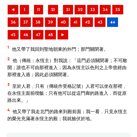
..
..
..
◄
1
11
21
31
32
33
34
35
36
37
38
39
40
41
42
43
44
45
46
47
48
►
1
他又帶了我回到聖地朝東的外門；那門關閉著。
2
他（傳統：永恆主）對我說：「這門必須關閉著；不可敞
開；誰也不可由那裡進入；因為永恆主以色列之上帝曾經由
那裡進入過；因此必須關閉著。
3
至於人君﹑只有（傳統作受格記號）人君可以坐在那裡﹐
在永恆主面前喫飯；只有他可以從這門廊的路進入﹐而從原
路出來。」
4
他又帶了我走北門的路來到殿前面；我一看﹐只見永恆主
的榮光充滿著永恆主的殿；我就臉伏於地。