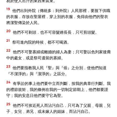
易於使人出汗的東西來裝束。
19
他們出到外院（傳統多：到外院）人民那裡﹐要脫下供職
的衣服﹐存放在聖屋裡﹐穿上別的衣服﹐免得由他們的聖衣
將潔聖傳染於人民。
20
他們不可剃頭﹐也不可容髮綹長長﹐只可剪頭髮。
21
祭司進內院的時候﹑都不可喝酒。
22
他們不可娶寡婦或離婚的婦人為妻；只可娶以色列家後裔
中的處女﹐或是祭司遺留的寡婦。
23
他們要指教我人民『聖』與『俗』之分別﹐使他們知道
『不潔淨的』與『潔淨的』之區分。
24
有爭訟的事上他們要中立而判斷﹐按我的典章行判斷。我
的禮節規矩﹑我的條例在我的一切制定節期上﹑他們都要謹
守；我的安息日他們要守它為聖。
25
他們不可挨近死人而沾污自己﹐只可為了父親﹑母親﹑兒
子﹑女兒﹑弟兄﹑或未嫁人的姐妹﹑而沾污自己。