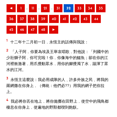
..
..
..
◄
1
11
21
31
32
33
34
35
36
37
38
39
40
41
42
43
44
45
46
47
48
►
1
十二年十二月初一日﹐永恆主的話傳與我說：
2
「人子阿﹐你要為埃及王舉哀唱歌﹐對他說：「列國中的
少壯獅子阿﹐你可完啦！你﹐你像海中的鱷魚；卻在你的江
河裡衝激著﹐用爪攪動眾水﹐用你的腳攪濁了水﹐踹渾了眾
水的江河。
3
永恆主這麼說：我必用成隊的人﹑許多外族之民﹑將我的
羅網撒在你身上﹐（傳統：他們必??）用我的網子把你拉
上。
4
我必將你丟在地上﹐將你拋擲在田野上﹐使空中的飛鳥都
棲息在你身上﹐使遍地的野獸都喫到飽飫。