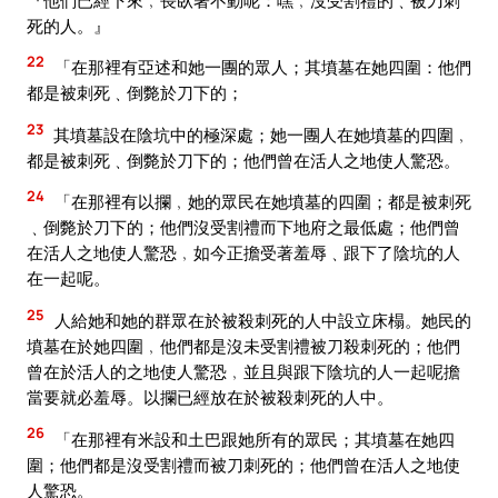
死的人。』
22
「在那裡有亞述和她一團的眾人；其墳墓在她四圍：他們
都是被刺死﹑倒斃於刀下的；
23
其墳墓設在陰坑中的極深處；她一團人在她墳墓的四圍﹐
都是被刺死﹑倒斃於刀下的；他們曾在活人之地使人驚恐。
24
「在那裡有以攔﹐她的眾民在她墳墓的四圍；都是被刺死
﹑倒斃於刀下的；他們沒受割禮而下地府之最低處；他們曾
在活人之地使人驚恐﹐如今正擔受著羞辱﹑跟下了陰坑的人
在一起呢。
25
人給她和她的群眾在於被殺刺死的人中設立床榻。她民的
墳墓在於她四圍﹐他們都是沒未受割禮被刀殺刺死的；他們
曾在於活人的之地使人驚恐﹐並且與跟下陰坑的人一起呢擔
當要就必羞辱。以攔已經放在於被殺刺死的人中。
26
「在那裡有米設和土巴跟她所有的眾民；其墳墓在她四
圍；他們都是沒受割禮而被刀刺死的；他們曾在活人之地使
人驚恐。