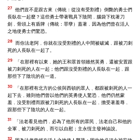
27
他們豈不是跟古來（傳統：從沒有受割禮）倒斃的勇士們
長臥在一起麼？這些勇士帶著戰具下陰間﹐腦袋下枕著刀
劍﹐骨頭上有盾牌（傳統：罪孽）蓋著﹐因為他們曾在活人
之地使勇士們驚恐。
28
而你法老阿﹐你就在沒受割禮的人中間被破滅﹐跟被刀刺
死的人長臥在一起了。
29
「在那裡有以東﹐她的王和眾首領雖然英勇﹐還被安置跟
被刀刺死的人在一起；他們跟沒受割禮的人長臥在一起﹐跟
那些下了陰坑的在一道。
30
「在那裡有北方的公侯與西頓的眾人﹑都跟被刺死的人一
起下去﹐雖則他們曾以他們的英勇使人驚恐﹐他們仍然蒙
羞﹐沒受割禮而跟被刀刺死的人長臥在一起﹐擔受著羞辱﹐
跟那些下了陰坑的人在一起。
31
「法老看見他們﹐必為了他所有的眾民﹑法老自己和他的
全軍﹑被刀刺死的﹑而引以自慰；主永恆主發神諭說。
32