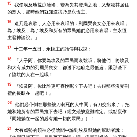
15
我使埃及地荒涼淒慘﹐變為失其豐滿之地﹐又擊殺其居住
的眾人﹐那時他們就知道我乃是永恆主。
16
這乃是哀歌﹑人必用來哀唱的：列國哭喪女必用來哀唱；
為了埃及﹑為了埃及和所有的眾民她們必用來哀唱：主永恆
主發神諭說。」
17
十二年十五日﹑永恆主的話傳與我說：
18
「人子阿﹐你要為埃及的眾民而哀號哦﹐將他們﹑將埃及
和大有威力的列國哭喪女﹑都送下地府之最低處﹐跟那些下
了陰坑的人在一起哦！
19
『埃及阿﹐你比誰更可喜悅呢？下去吧！去跟那些沒受割
禮的長臥在一起吧！』
20
他們必仆倒在那些被刀刺死的人中間；有刀交出來了；把
她和她所有的眾民拉下去吧（經文殘缺意難確定。或點竄作
『同她躺在一起的必有她一切的眾民』）！
21
大有威勢的領袖必從陰間中論到埃及跟她的幫助者說：
『他們已經下來﹐長臥著不動呢：嘿﹐沒受割禮的﹑被刀刺