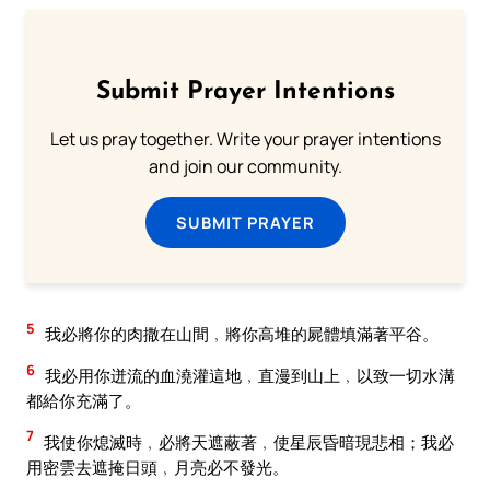
Submit Prayer Intentions
Let us pray together. Write your prayer intentions
and join our community.
SUBMIT PRAYER
5
我必將你的肉撒在山間﹐將你高堆的屍體填滿著平谷。
6
我必用你迸流的血澆灌這地﹐直漫到山上﹐以致一切水溝
都給你充滿了。
7
我使你熄滅時﹐必將天遮蔽著﹐使星辰昏暗現悲相；我必
用密雲去遮掩日頭﹐月亮必不發光。