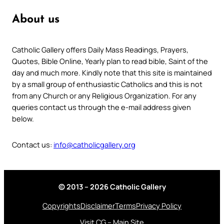
About us
Catholic Gallery offers Daily Mass Readings, Prayers,
Quotes, Bible Online, Yearly plan to read bible, Saint of the
day and much more. Kindly note that this site is maintained
by a small group of enthusiastic Catholics and this is not
from any Church or any Religious Organization. For any
queries contact us through the e-mail address given
below.
Contact us:
info@catholicgallery.org
© 2013 – 2026 Catholic Gallery
Copyrights
Disclaimer
Terms
Privacy Policy
Visit CG – Main Site