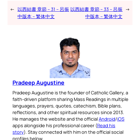
←
以西結書 章節 – 31 – 呂振
以西結書 章節 – 33 – 呂振
→
中版本 – 繁体中文
中版本 – 繁体中文
Pradeep Augustine
Pradeep Augustine is the founder of Catholic Gallery, a
faith-driven platform sharing Mass Readings in multiple
languages, prayers, quotes, catechism, Bible plans,
reflections, and other spiritual resources since 2013.
He manages the website and the official
Android
/
iOS
apps alongside his professional career (
Read his
story
). Stay connected with him on the official social
profiles below.