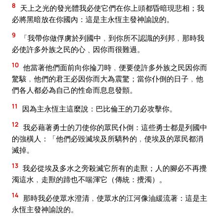
8
天上之光的發光體我必使它們在你上頭都昏暗現悲相；我
必將黑暗放在你國內：這是主永恆主發神諭說的。
9
「我帶你做俘虜於列國中﹐到你所不認識的列邦﹐那時我
必使許多外族之民的心﹑因你而很難過。
10
他當著他們面前向你掄刀時﹐便要使許多外族之民因你而
驚駭﹐他們的君王必因你而大為震驚；當你仆倒的日子﹐他
們各人都必為自己的性命而息息發顫。
11
因為主永恆主這麼說：巴比倫王的刀必攻擊你。
12
我必藉著勇士的刀使你的眾民仆倒：這些勇士都是列國中
的強橫人：「他們必毀滅埃及所驕矜的﹐使埃及的眾民都消
滅掉。
13
我必從埃及多水之旁殺滅它所有的走獸；人的腳必不再攪
濁這水﹐走獸的蹄也不喘渾它（傳統：攪濁）。
14
那時我必使眾水澄清﹐使眾水的江河像油緩流著：這是主
永恆主發神諭說的。