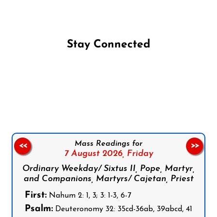
Stay Connected
Follow us on Facebook
Follow us on Instagram
Follow us on X
Subscribe to our YouTube Channel
Follow us on WhatsApp
Mass Readings for
<<
>>
7 August 2026,
Friday
Ordinary Weekday/ Sixtus II, Pope, Martyr,
and Companions, Martyrs/ Cajetan, Priest
First:
Nahum 2: 1, 3; 3: 1-3, 6-7
Psalm:
Deuteronomy 32: 35cd-36ab, 39abcd, 41