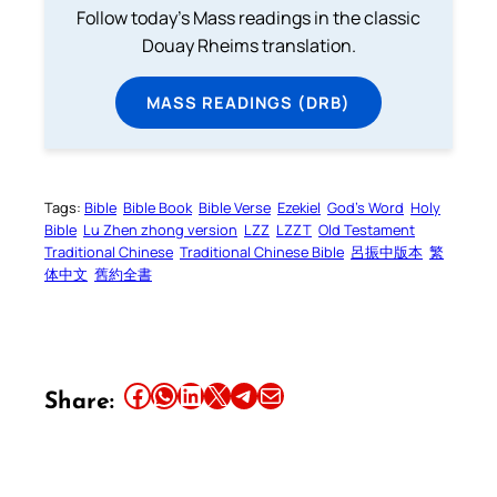
Follow today's Mass readings in the classic
Douay Rheims translation.
MASS READINGS (DRB)
Tags:
Bible
Bible Book
Bible Verse
Ezekiel
God’s Word
Holy
Bible
Lu Zhen zhong version
LZZ
LZZT
Old Testament
Traditional Chinese
Traditional Chinese Bible
呂振中版本
繁
体中文
舊約全書
Share this article on Facebook
Share this article on WhatsApp
Share this article on LinkedIn
Share this article on X
Share this article on Telegram
Email this Article
Share: