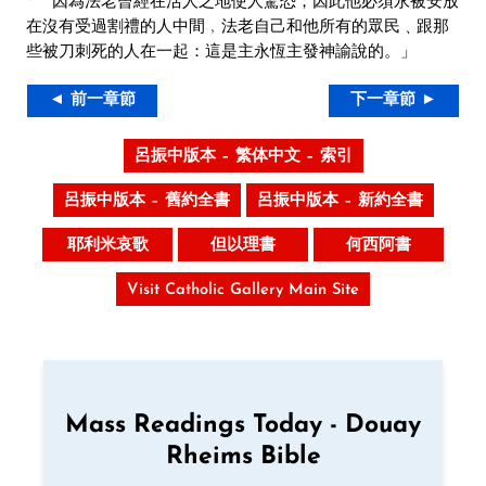
因為法老曾經在活人之地使人驚恐；因此他必須永被安放
在沒有受過割禮的人中間﹐法老自己和他所有的眾民﹑跟那
些被刀刺死的人在一起：這是主永恆主發神諭說的。」
◄ 前一章節
下一章節 ►
呂振中版本 – 繁体中文 – 索引
呂振中版本 – 舊約全書
呂振中版本 – 新約全書
耶利米哀歌
但以理書
何西阿書
Visit Catholic Gallery Main Site
Mass Readings Today - Douay
Rheims Bible