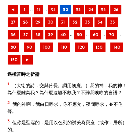
..
..
◄
1
11
21
22
23
24
25
26
27
28
29
30
31
32
33
34
35
..
..
..
..
36
37
38
39
40
50
60
70
..
..
..
..
..
..
..
80
90
100
110
120
130
140
150
►
遇極苦時之祈禱
1
（大衛的詩，交與伶長。調用朝鹿。）我的神，我的神！
為什麼離棄我？為什麼遠離不救我？不聽我唉哼的言語？
2
我的神啊，我白日呼求，你不應允，夜間呼求，並不住
聲。
3
但你是聖潔的，是用以色列的讚美為寶座（或作：居所）
的。