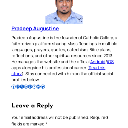
Pradeep Augustine
Pradeep Augustine is the founder of Catholic Gallery, a
faith-driven platform sharing Mass Readings in multiple
languages, prayers, quotes, catechism, Bible plans,
reflections, and other spiritual resources since 2013.
He manages the website and the official
Android
/
iOS
apps alongside his professional career (
Read his
story
). Stay connected with him on the official social
profiles below.
Follow Pradeep on Facebook
Follow Pradeep on Instagram
Follow Pradeep on X
Follow Pradeep on LinkedIn
Follow Pradeep on Pinterest
Subscribe to Pradeep’s Youtube Channel
Follow Pradeep on WordPress
Follow Pradeep on GitHub
Leave a Reply
Your email address will not be published.
Required
fields are marked
*