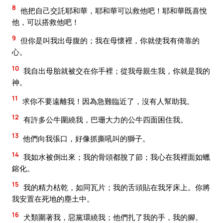
8
他把自己交託耶和華，耶和華可以救他吧！耶和華既喜悅
他，可以搭救他吧！
9
但你是叫我出母腹的；我在母懷裡，你就使我有倚靠的
心。
10
我自出母胎就被交在你手裡；從我母親生我，你就是我的
神。
11
求你不要遠離我！因為急難臨近了，沒有人幫助我。
12
有許多公牛圍繞我，巴珊大力的公牛四面困住我。
13
他們向我張口，好像抓撕吼叫的獅子。
14
我如水被倒出來；我的骨頭都脫了節；我心在我裡面如蠟
鎔化。
15
我的精力枯乾，如同瓦片；我的舌頭貼在我牙床上。你將
我安置在死地的塵土中。
16
犬類圍著我，惡黨環繞我；他們扎了我的手，我的腳。