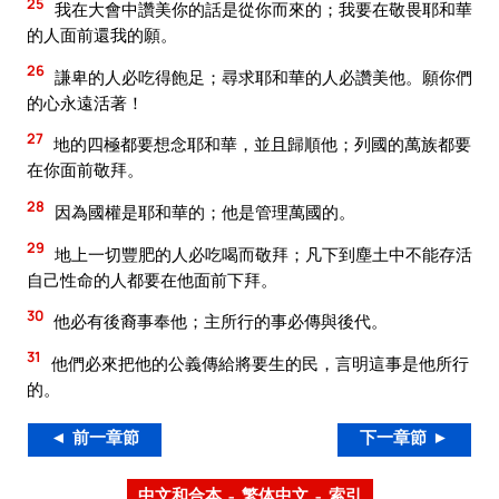
25
我在大會中讚美你的話是從你而來的；我要在敬畏耶和華
的人面前還我的願。
26
謙卑的人必吃得飽足；尋求耶和華的人必讚美他。願你們
的心永遠活著！
27
地的四極都要想念耶和華，並且歸順他；列國的萬族都要
在你面前敬拜。
28
因為國權是耶和華的；他是管理萬國的。
29
地上一切豐肥的人必吃喝而敬拜；凡下到塵土中不能存活
自己性命的人都要在他面前下拜。
30
他必有後裔事奉他；主所行的事必傳與後代。
31
他們必來把他的公義傳給將要生的民，言明這事是他所行
的。
◄ 前一章節
下一章節 ►
中文和合本 – 繁体中文 – 索引