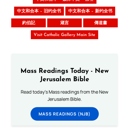
中文和合本 – 旧约全书
中文和合本 – 新约全书
約伯記
箴言
傳道書
Visit Catholic Gallery Main Site
Mass Readings Today - New
Jerusalem Bible
Read today's Mass readings from the New
Jerusalem Bible.
MASS READINGS (NJB)