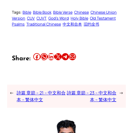
Tags:
Bible
Bible Book
Bible Verse
Chinese
Chinese Union
Version
CUV
CUVT
God’s Word
Holy Bible
Old Testament
Psalms
Traditional Chinese
中文和合本
旧约全书
Share this article on Facebook
Share this article on WhatsApp
Share this article on LinkedIn
Share this article on X
Share this article on Telegram
Email this Article
Share:
←
詩篇 章節 – 21 – 中文和合
詩篇 章節 – 23 – 中文和合
→
本 – 繁体中文
本 – 繁体中文