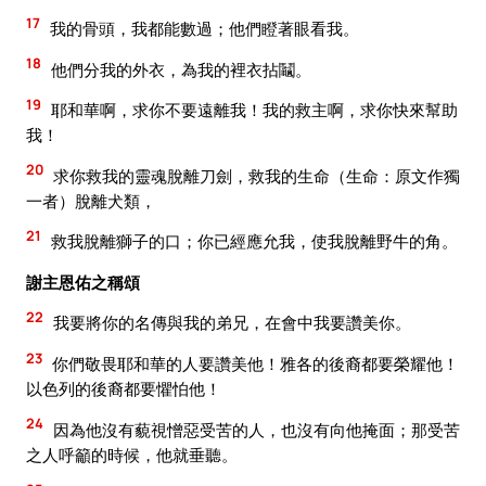
17
我的骨頭，我都能數過；他們瞪著眼看我。
18
他們分我的外衣，為我的裡衣拈鬮。
19
耶和華啊，求你不要遠離我！我的救主啊，求你快來幫助
我！
20
求你救我的靈魂脫離刀劍，救我的生命（生命：原文作獨
一者）脫離犬類，
21
救我脫離獅子的口；你已經應允我，使我脫離野牛的角。
謝主恩佑之稱頌
22
我要將你的名傳與我的弟兄，在會中我要讚美你。
23
你們敬畏耶和華的人要讚美他！雅各的後裔都要榮耀他！
以色列的後裔都要懼怕他！
24
因為他沒有藐視憎惡受苦的人，也沒有向他掩面；那受苦
之人呼籲的時候，他就垂聽。