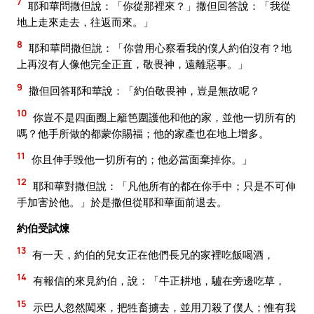
7
耶和華問撒但說：「你從那裡來？」撒但回答說：「我從
地上走來走去，往返而來。」
8
耶和華問撒但說：「你曾用心察看我的僕人約伯沒有？地
上再沒有人像他完全正直，敬畏神，遠離惡事。」
9
撒但回答耶和華說：「約伯敬畏神，豈是無故呢？
10
你豈不是四面圈上籬笆圍護他和他的家，並他一切所有的
嗎？他手所做的都蒙你賜福；他的家產也在地上增多。
11
你且伸手毀他一切所有的；他必當面棄掉你。」
12
耶和華對撒但說：「凡他所有的都在你手中；只是不可伸
手加害於他。」於是撒但從耶和華面前退去。
約伯受試煉
13
有一天，約伯的兒女正在他們長兄的家裡吃飯喝酒，
14
有報信的來見約伯，說：「牛正耕地，驢在旁邊吃草，
15
示巴人忽然闖來，把牲畜擄去，並用刀殺了僕人；惟有我