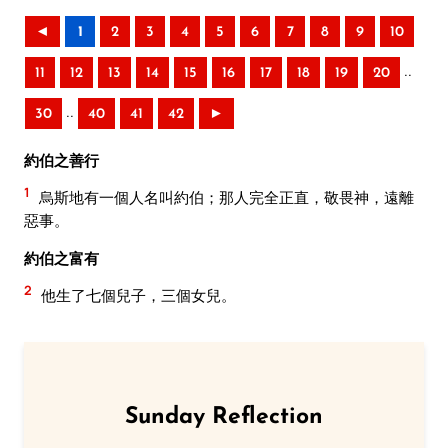
◄
1
2
3
4
5
6
7
8
9
10
..
11
12
13
14
15
16
17
18
19
20
..
30
40
41
42
►
約伯之善行
1
烏斯地有一個人名叫約伯；那人完全正直，敬畏神，遠離
惡事。
約伯之富有
2
他生了七個兒子，三個女兒。
Sunday Reflection