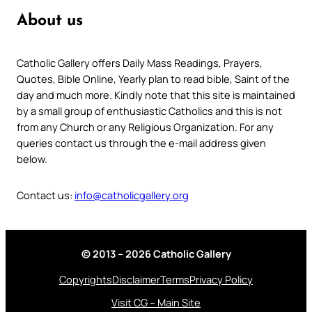
About us
Catholic Gallery offers Daily Mass Readings, Prayers,
Quotes, Bible Online, Yearly plan to read bible, Saint of the
day and much more. Kindly note that this site is maintained
by a small group of enthusiastic Catholics and this is not
from any Church or any Religious Organization. For any
queries contact us through the e-mail address given
below.
Contact us:
info@catholicgallery.org
© 2013 – 2026 Catholic Gallery
Copyrights
Disclaimer
Terms
Privacy Policy
Visit CG – Main Site