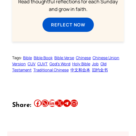
Read thoughtful reflections for each Sunday
and grow in faith.
REFLECT NOW
Tags:
Bible
Bible Book
Bible Verse
Chinese
Chinese Union
Version
CUV
CUVT
God’s Word
Holy Bible
Job
Old
Testament
Traditional Chinese
中文和合本
旧约全书
Share this article on Facebook
Share this article on WhatsApp
Share this article on LinkedIn
Share this article on X
Share this article on Telegram
Email this Article
Share: