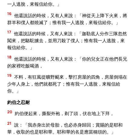
一人逃脫，來報信給你。」
16
他還說話的時候，又有人來說：「神從天上降下火來，將
群羊和僕人都燒滅了；惟有我一人逃脫，來報信給你。」
17
他還說話的時候，又有人來說：「迦勒底人分作三隊忽然
闖來，把駱駝擄去，並用刀殺了僕人；惟有我一人逃脫，來
報信給你。」
18
他還說話的時候，又有人來說：「你的兒女正在他們長兄
的家裡吃飯喝酒，
19
不料，有狂風從曠野颳來，擊打房屋的四角，房屋倒塌在
少年人身上，他們就都死了；惟有我一人逃脫，來報信給
你。」
約伯之忍耐
20
約伯便起來，撕裂外袍，剃了頭，伏在地上下拜，
21
說：「我赤身出於母胎，也必赤身歸回；賞賜的是耶和
華，收取的也是耶和華。耶和華的名是應當稱頌的。」