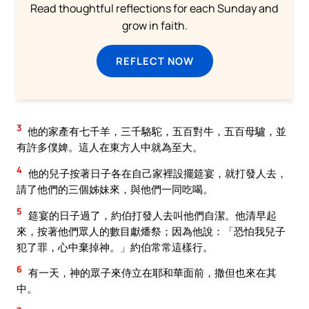
Read thoughtful reflections for each Sunday and
grow in faith.
REFLECT NOW
3
他的家產有七千羊，三千駱駝，五百對牛，五百母驢，並
有許多僕婢。這人在東方人中就為至大。
4
他的兒子按著日子各在自己家裡設擺筵宴，就打發人去，
請了他們的三個姊妹來，與他們一同吃喝。
5
筵宴的日子過了，約伯打發人去叫他們自潔。他清早起
來，按著他們眾人的數目獻燔祭；因為他說：「恐怕我兒子
犯了罪，心中棄掉神。」約伯常常這樣行。
6
有一天，神的眾子來侍立在耶和華面前，撒但也來在其
中。