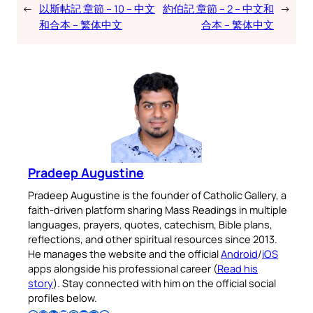
←
以斯帖記 章節 – 10 – 中文
約伯記 章節 – 2 – 中文和
→
和合本 – 繁体中文
合本 – 繁体中文
Pradeep Augustine
Pradeep Augustine is the founder of Catholic Gallery, a
faith-driven platform sharing Mass Readings in multiple
languages, prayers, quotes, catechism, Bible plans,
reflections, and other spiritual resources since 2013.
He manages the website and the official
Android
/
iOS
apps alongside his professional career (
Read his
story
). Stay connected with him on the official social
profiles below.