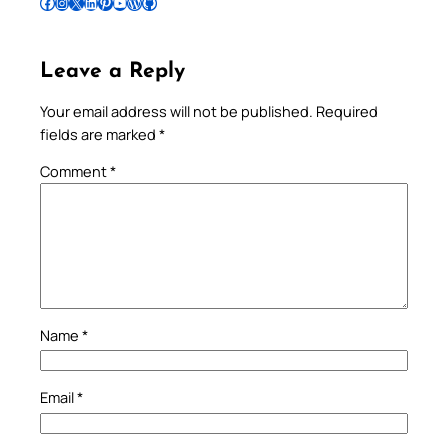
Follow Pradeep on Facebook
Follow Pradeep on Instagram
Follow Pradeep on X
Follow Pradeep on LinkedIn
Follow Pradeep on Pinterest
Subscribe to Pradeep’s Youtube Channel
Follow Pradeep on WordPress
Follow Pradeep on GitHub
Leave a Reply
Your email address will not be published.
Required
fields are marked
*
Comment
*
Name
*
Email
*