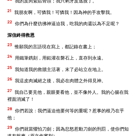
我的皮肉緊貼骨頭；我只剩牙皮逃脫了。
21
我朋友啊，可憐我！可憐我！因為神的手攻擊我。
22
你們為什麼彷彿神逼迫我，吃我的肉還以為不足呢？
深信終得救恩
23
惟願我的言語現在寫上，都記錄在書上；
24
用鐵筆鐫刻，用鉛灌在磐石上，直存到永遠。
25
我知道我的救贖主活著，末了必站立在地上。
26
我這皮肉滅絕之後，我必在肉體之外得見神。
27
我自己要見他，親眼要看他，並不像外人。我的心腸在我
裡面消滅了！
28
你們若說：我們逼迫他要何等的重呢？惹事的根乃在乎
他；
29
你們就當懼怕刀劍；因為忿怒惹動刀劍的刑罰，使你們知
道有報應（原文作審判）。