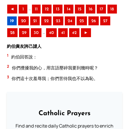
..
◄
1
11
12
13
14
15
16
17
18
19
20
21
22
23
24
25
26
27
..
28
29
30
40
41
42
►
約伯責友誇己譴人
1
約伯回答說：
2
你們攪擾我的心，用言語壓碎我要到幾時呢？
3
你們這十次羞辱我；你們苦待我也不以為恥。
Catholic Prayers
Find and recite daily Catholic prayers to enrich