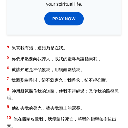
your spiritual life.
PRAY NOW
4
果真我有錯，這錯乃是在我。
5
你們果然要向我誇大，以我的羞辱為證指責我，
6
就該知道是神傾覆我，用網羅圍繞我。
7
我因委曲呼叫，卻不蒙應允；我呼求，卻不得公斷。
8
神用籬笆攔住我的道路，使我不得經過；又使我的路徑黑
暗。
9
他剝去我的榮光，摘去我頭上的冠冕。
10
他在四圍攻擊我，我便歸於死亡，將我的指望如樹拔出
來。