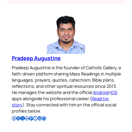
Pradeep Augustine
Pradeep Augustine is the founder of Catholic Gallery, a
faith-driven platform sharing Mass Readings in multiple
languages, prayers, quotes, catechism, Bible plans,
reflections, and other spiritual resources since 2013.
He manages the website and the official
Android
/
iOS
apps alongside his professional career (
Read his
story
). Stay connected with him on the official social
profiles below.
Follow Pradeep on Facebook
Follow Pradeep on Instagram
Follow Pradeep on X
Follow Pradeep on LinkedIn
Follow Pradeep on Pinterest
Subscribe to Pradeep’s Youtube Channel
Follow Pradeep on WordPress
Follow Pradeep on GitHub