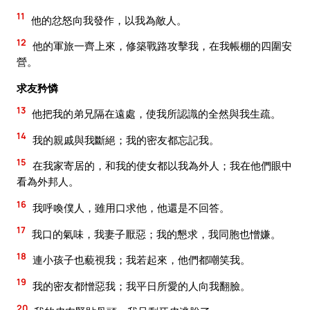
11
他的忿怒向我發作，以我為敵人。
12
他的軍旅一齊上來，修築戰路攻擊我，在我帳棚的四圍安
營。
求友矜憐
13
他把我的弟兄隔在遠處，使我所認識的全然與我生疏。
14
我的親戚與我斷絕；我的密友都忘記我。
15
在我家寄居的，和我的使女都以我為外人；我在他們眼中
看為外邦人。
16
我呼喚僕人，雖用口求他，他還是不回答。
17
我口的氣味，我妻子厭惡；我的懇求，我同胞也憎嫌。
18
連小孩子也藐視我；我若起來，他們都嘲笑我。
19
我的密友都憎惡我；我平日所愛的人向我翻臉。
20