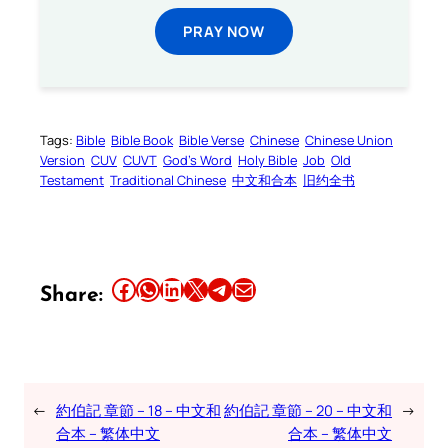
PRAY NOW
Tags:
Bible
Bible Book
Bible Verse
Chinese
Chinese Union
Version
CUV
CUVT
God’s Word
Holy Bible
Job
Old
Testament
Traditional Chinese
中文和合本
旧约全书
Share this article on Facebook
Share this article on WhatsApp
Share this article on LinkedIn
Share this article on X
Share this article on Telegram
Email this Article
Share:
←
約伯記 章節 – 18 – 中文和
約伯記 章節 – 20 – 中文和
→
合本 – 繁体中文
合本 – 繁体中文