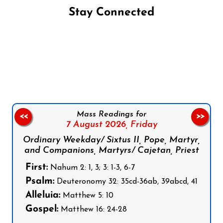
Stay Connected
Follow us on Facebook
Follow us on Instagram
Follow us on X
Subscribe to our YouTube Channel
Follow us on WhatsApp
Mass Readings for
<<
>>
7 August 2026,
Friday
Ordinary Weekday/ Sixtus II, Pope, Martyr,
and Companions, Martyrs/ Cajetan, Priest
First:
Nahum 2: 1, 3; 3: 1-3, 6-7
Psalm:
Deuteronomy 32: 35cd-36ab, 39abcd, 41
Alleluia:
Matthew 5: 10
Gospel:
Matthew 16: 24-28