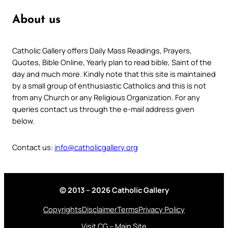
About us
Catholic Gallery offers Daily Mass Readings, Prayers,
Quotes, Bible Online, Yearly plan to read bible, Saint of the
day and much more. Kindly note that this site is maintained
by a small group of enthusiastic Catholics and this is not
from any Church or any Religious Organization. For any
queries contact us through the e-mail address given
below.
Contact us:
info@catholicgallery.org
© 2013 – 2026 Catholic Gallery
Copyrights
Disclaimer
Terms
Privacy Policy
Visit CG – Main Site