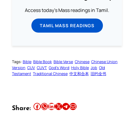
Access today's Mass readings in Tamil.
TAMIL MASS READINGS
Tags:
Bible
Bible Book
Bible Verse
Chinese
Chinese Union
Version
CUV
CUVT
God’s Word
Holy Bible
Job
Old
Testament
Traditional Chinese
中文和合本
旧约全书
Share this article on Facebook
Share this article on WhatsApp
Share this article on LinkedIn
Share this article on X
Share this article on Telegram
Email this Article
Share: