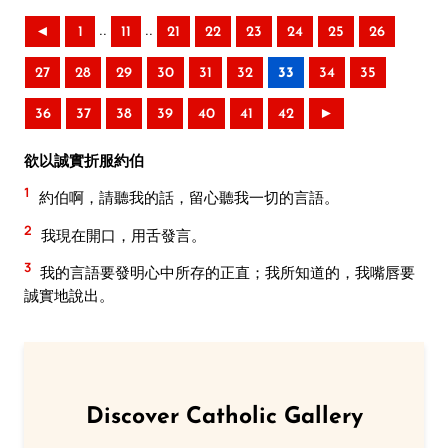
..
..
◄
1
11
21
22
23
24
25
26
27
28
29
30
31
32
33
34
35
36
37
38
39
40
41
42
►
欲以誠實折服約伯
1
約伯啊，請聽我的話，留心聽我一切的言語。
2
我現在開口，用舌發言。
3
我的言語要發明心中所存的正直；我所知道的，我嘴唇要
誠實地說出。
Discover Catholic Gallery