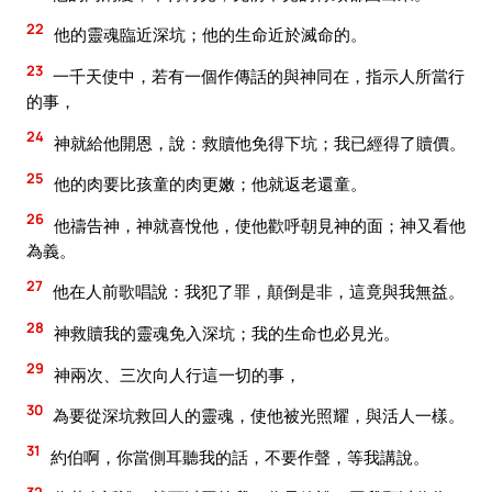
22
他的靈魂臨近深坑；他的生命近於滅命的。
23
一千天使中，若有一個作傳話的與神同在，指示人所當行
的事，
24
神就給他開恩，說：救贖他免得下坑；我已經得了贖價。
25
他的肉要比孩童的肉更嫩；他就返老還童。
26
他禱告神，神就喜悅他，使他歡呼朝見神的面；神又看他
為義。
27
他在人前歌唱說：我犯了罪，顛倒是非，這竟與我無益。
28
神救贖我的靈魂免入深坑；我的生命也必見光。
29
神兩次、三次向人行這一切的事，
30
為要從深坑救回人的靈魂，使他被光照耀，與活人一樣。
31
約伯啊，你當側耳聽我的話，不要作聲，等我講說。
32