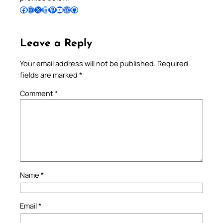
Follow Pradeep on Facebook
Follow Pradeep on Instagram
Follow Pradeep on X
Follow Pradeep on LinkedIn
Follow Pradeep on Pinterest
Subscribe to Pradeep’s Youtube Channel
Follow Pradeep on WordPress
Follow Pradeep on GitHub
Leave a Reply
Your email address will not be published.
Required
fields are marked
*
Comment
*
Name
*
Email
*