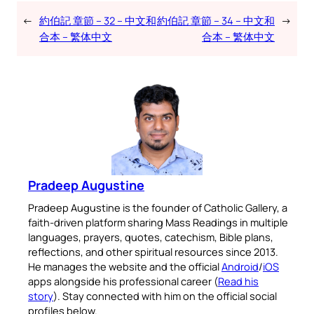
←
約伯記 章節 – 32 – 中文和
約伯記 章節 – 34 – 中文和
→
合本 – 繁体中文
合本 – 繁体中文
Pradeep Augustine
Pradeep Augustine is the founder of Catholic Gallery, a
faith-driven platform sharing Mass Readings in multiple
languages, prayers, quotes, catechism, Bible plans,
reflections, and other spiritual resources since 2013.
He manages the website and the official
Android
/
iOS
apps alongside his professional career (
Read his
story
). Stay connected with him on the official social
profiles below.