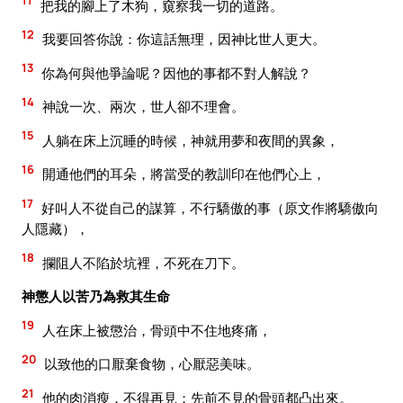
11
把我的腳上了木狗，窺察我一切的道路。
12
我要回答你說：你這話無理，因神比世人更大。
13
你為何與他爭論呢？因他的事都不對人解說？
14
神說一次、兩次，世人卻不理會。
15
人躺在床上沉睡的時候，神就用夢和夜間的異象，
16
開通他們的耳朵，將當受的教訓印在他們心上，
17
好叫人不從自己的謀算，不行驕傲的事（原文作將驕傲向
人隱藏），
18
攔阻人不陷於坑裡，不死在刀下。
神懲人以苦乃為救其生命
19
人在床上被懲治，骨頭中不住地疼痛，
20
以致他的口厭棄食物，心厭惡美味。
21
他的肉消瘦，不得再見；先前不見的骨頭都凸出來。