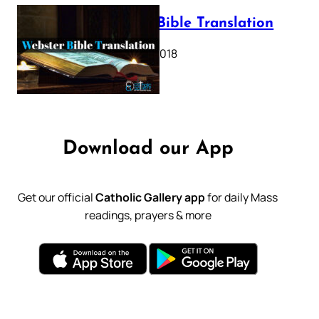
Webster Bible Translation
October 11, 2018
Download our App
Get our official
Catholic Gallery app
for daily Mass
readings, prayers & more