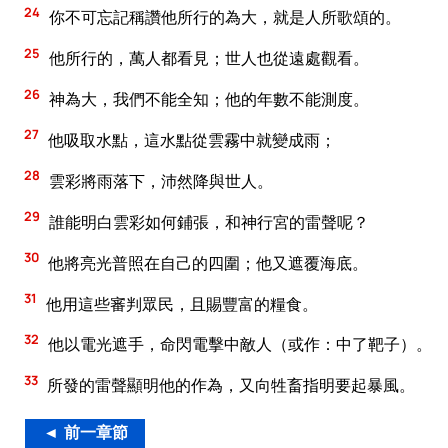
24
你不可忘記稱讚他所行的為大，就是人所歌頌的。
25
他所行的，萬人都看見；世人也從遠處觀看。
26
神為大，我們不能全知；他的年數不能測度。
27
他吸取水點，這水點從雲霧中就變成雨；
28
雲彩將雨落下，沛然降與世人。
29
誰能明白雲彩如何鋪張，和神行宮的雷聲呢？
30
他將亮光普照在自己的四圍；他又遮覆海底。
31
他用這些審判眾民，且賜豐富的糧食。
32
他以電光遮手，命閃電擊中敵人（或作：中了靶子）。
33
所發的雷聲顯明他的作為，又向牲畜指明要起暴風。
◄ 前一章節