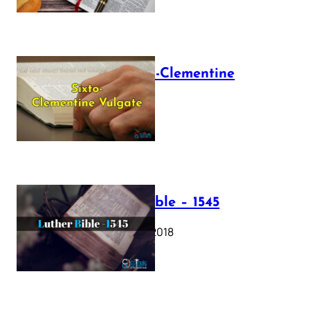
The Sixto-Clementine
Vulgate
July 12, 2025
Luther Bible – 1545
October 17, 2018