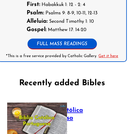
First:
Habakkuk 1: 12 - 2: 4
Psalm:
Psalms 9: 8-9, 10-11, 12-13
Alleluia:
Second Timothy 1: 10
Gospel:
Matthew 17: 14-20
FULL MASS READINGS
*This is a free service provided by Catholic Gallery.
Get it here
Recently added Bibles
Bíblia Católica
Portuguesa
July 16, 2025