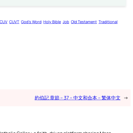
CUV
CUVT
God’s Word
Holy Bible
Job
Old Testament
Traditional
約伯記 章節 – 37 – 中文和合本 – 繁体中文
→