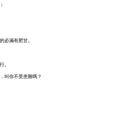
；
的必滿有肥甘。
行。
，叫你不受患難嗎？