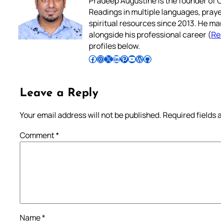
Pradeep Augustine is the founder of C
Readings in multiple languages, praye
spiritual resources since 2013. He ma
alongside his professional career (
Re
profiles below.
Follow Pradeep on Facebook
Follow Pradeep on Instagram
Follow Pradeep on X
Follow Pradeep on LinkedIn
Follow Pradeep on Pinterest
Subscribe to Pradeep’s Youtube Channel
Follow Pradeep on WordPress
Follow Pradeep on GitHub
Leave a Reply
Your email address will not be published.
Required fields
Comment
*
Name
*