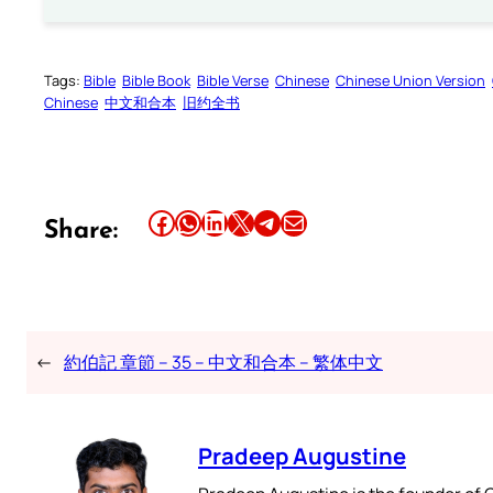
Tags:
Bible
Bible Book
Bible Verse
Chinese
Chinese Union Version
Chinese
中文和合本
旧约全书
Share this article on Facebook
Share this article on WhatsApp
Share this article on LinkedIn
Share this article on X
Share this article on Telegram
Email this Article
Share:
←
約伯記 章節 – 35 – 中文和合本 – 繁体中文
Pradeep Augustine