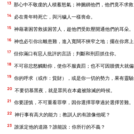
13
那心中不敬虔的人積蓄怒氣；神捆綁他們，他們竟不求救
14
必在青年時死亡，與污穢人一樣喪命。
15
神藉著困苦救拔困苦人，趁他們受欺壓開通他們的耳朵。
16
神也必引你出離患難，進入寬闊不狹窄之地；擺在你席上
17
但你滿口有惡人批評的言語；判斷和刑罰抓住你。
18
不可容忿怒觸動你，使你不服責罰；也不可因贖價大就偏
19
你的呼求（或作：貲財），或是你一切的勢力，果有靈驗
20
不要切慕黑夜，就是眾民在本處被除滅的時候。
21
你要謹慎，不可重看罪孽，因你選擇罪孽過於選擇苦難。
22
神行事有高大的能力；教訓人的有誰像他呢？
23
誰派定他的道路？誰能說：你所行的不義？