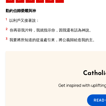
勸約伯歸榮耀與神
1
以利戶又接著說：
2
你再容我片時，我就指示你，因我還有話為神說。
3
我要將所知道的從遠處引來，將公義歸給造我的主。
Cathol
Get inspired with uplifti
READ