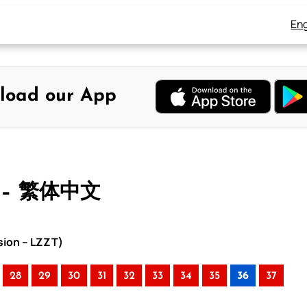
Eng
load our App
 – 繁体中文
sion – LZZT)
28
29
30
31
32
33
34
35
36
37