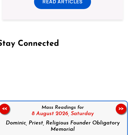
READ ARTICLES
Stay Connected
on Facebook
Follow us on Instagram
Follow us on X
Subscribe to our YouTube Channel
Follow us on WhatsApp
Mass Readings for
<<
>>
8 August 2026,
Saturday
Dominic, Priest, Religious Founder Obligatory
Memorial