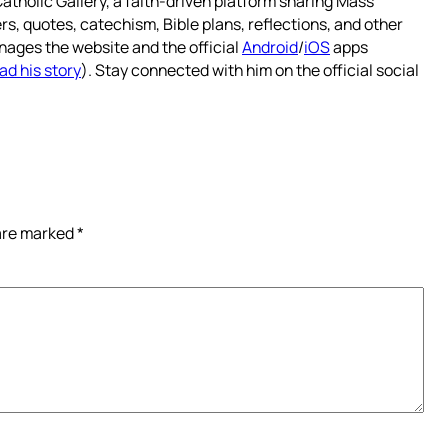
atholic Gallery, a faith-driven platform sharing Mass
rs, quotes, catechism, Bible plans, reflections, and other
nages the website and the official
Android
/
iOS
apps
ad his story
). Stay connected with him on the official social
 are marked
*