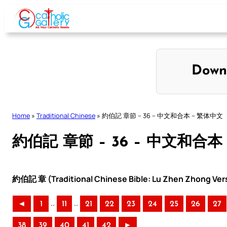
Skip
to
content
Down
Home
»
Traditional Chinese
»
約伯記 章節 – 36 – 中文和合本 – 繁体中文
約伯記 章節 – 36 – 中文和合本
約伯記 章 (Traditional Chinese Bible: Lu Zhen Zhong Ver
..
..
◄
1
11
21
22
23
24
25
26
27
38
39
40
41
42
►