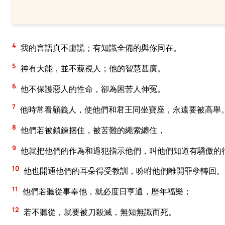
4
我的言語真不虛謊；有知識全備的與你同在。
5
神有大能，並不藐視人；他的智慧甚廣。
6
他不保護惡人的性命，卻為困苦人伸冤。
7
他時常看顧義人，使他們和君王同坐寶座，永遠要被高舉
8
他們若被鎖鍊捆住，被苦難的繩索纏住，
9
他就把他們的作為和過犯指示他們，叫他們知道有驕傲的
10
他也開通他們的耳朵得受教訓，吩咐他們離開罪孽轉回。
11
他們若聽從事奉他，就必度日亨通，歷年福樂；
12
若不聽從，就要被刀殺滅，無知無識而死。