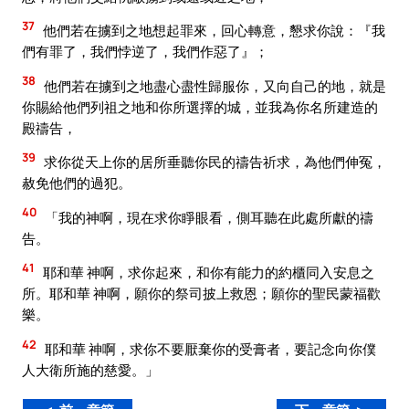
37
他們若在擄到之地想起罪來，回心轉意，懇求你說：『我
們有罪了，我們悖逆了，我們作惡了』；
38
他們若在擄到之地盡心盡性歸服你，又向自己的地，就是
你賜給他們列祖之地和你所選擇的城，並我為你名所建造的
殿禱告，
39
求你從天上你的居所垂聽你民的禱告祈求，為他們伸冤，
赦免他們的過犯。
40
「我的神啊，現在求你睜眼看，側耳聽在此處所獻的禱
告。
41
耶和華 神啊，求你起來，和你有能力的約櫃同入安息之
所。耶和華 神啊，願你的祭司披上救恩；願你的聖民蒙福歡
樂。
42
耶和華 神啊，求你不要厭棄你的受膏者，要記念向你僕
人大衛所施的慈愛。」