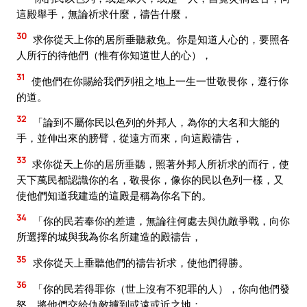
這殿舉手，無論祈求什麼，禱告什麼，
30
求你從天上你的居所垂聽赦免。你是知道人心的，要照各
人所行的待他們（惟有你知道世人的心），
31
使他們在你賜給我們列祖之地上一生一世敬畏你，遵行你
的道。
32
「論到不屬你民以色列的外邦人，為你的大名和大能的
手，並伸出來的膀臂，從遠方而來，向這殿禱告，
33
求你從天上你的居所垂聽，照著外邦人所祈求的而行，使
天下萬民都認識你的名，敬畏你，像你的民以色列一樣，又
使他們知道我建造的這殿是稱為你名下的。
34
「你的民若奉你的差遣，無論往何處去與仇敵爭戰，向你
所選擇的城與我為你名所建造的殿禱告，
35
求你從天上垂聽他們的禱告祈求，使他們得勝。
36
「你的民若得罪你（世上沒有不犯罪的人），你向他們發
怒，將他們交給仇敵擄到或遠或近之地；