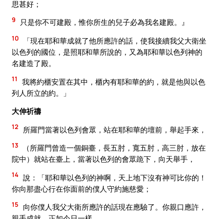
思甚好；
9
只是你不可建殿，惟你所生的兒子必為我名建殿。』
10
「現在耶和華成就了他所應許的話，使我接續我父大衛坐
以色列的國位，是照耶和華所說的，又為耶和華以色列神的
名建造了殿。
11
我將約櫃安置在其中，櫃內有耶和華的約，就是他與以色
列人所立的約。」
大伸祈禱
12
所羅門當著以色列會眾，站在耶和華的壇前，舉起手來，
13
（所羅門曾造一個銅臺，長五肘，寬五肘，高三肘，放在
院中）就站在臺上，當著以色列的會眾跪下，向天舉手，
14
說：「耶和華以色列的神啊，天上地下沒有神可比你的！
你向那盡心行在你面前的僕人守約施慈愛；
15
向你僕人我父大衛所應許的話現在應驗了。你親口應許，
親手成就，正如今日一樣。