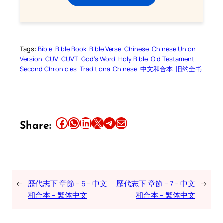
Tags:
Bible
Bible Book
Bible Verse
Chinese
Chinese Union
Version
CUV
CUVT
God’s Word
Holy Bible
Old Testament
Second Chronicles
Traditional Chinese
中文和合本
旧约全书
Share this article on Facebook
Share this article on WhatsApp
Share this article on LinkedIn
Share this article on X
Share this article on Telegram
Email this Article
Share:
←
歷代志下 章節 – 5 – 中文
歷代志下 章節 – 7 – 中文
→
和合本 – 繁体中文
和合本 – 繁体中文