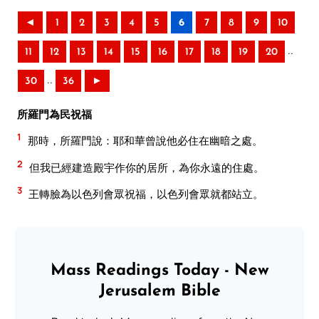
◄
1
2
3
4
5
6
7
8
9
10
..
11
12
13
14
15
16
17
18
19
20
..
30
36
►
所羅門為民祝福
1
那時，所羅門說：耶和華曾說他必住在幽暗之處。
2
但我已經建造殿宇作你的居所，為你永遠的住處。
3
王轉臉為以色列會眾祝福，以色列會眾就都站立。
Mass Readings Today - New
Jerusalem Bible