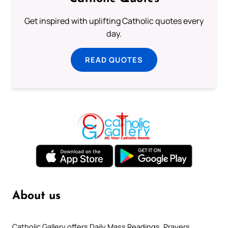
Get inspired with uplifting Catholic quotes every
day.
READ QUOTES
About us
Catholic Gallery offers Daily Mass Readings, Prayers,