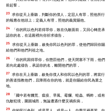
前起誓，
23
求你從天上垂聽，判斷你的僕人，定惡人有罪，照他所行
的報應在他頭上；定義人有理，照他的義賞賜他。
24
「你的民以色列若得罪你，敗在仇敵面前，又回心轉意承
認你的名，在這殿裡向你祈求禱告，
25
求你從天上垂聽，赦免你民以色列的罪，使他們歸回你賜
給他們和他們列祖之地。
26
「你的民因得罪你，你懲罰他們，使天閉塞不下雨，他們
若向此處禱告，承認你的名，離開他們的罪，
27
求你在天上垂聽，赦免你僕人和你民以色列的罪，將當行
的善道指教他們，且降雨在你的地，就是你賜給你民為業之
地。
28
「國中若有饑荒、瘟疫、旱風、霉爛、蝗蟲、螞蚱，或有
仇敵犯境，圍困城邑，無論遭遇什麼災禍疾病，
29
你的民以色列，或是眾人，或是一人，自覺災禍甚苦，向