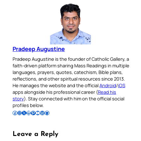
Pradeep Augustine
Pradeep Augustine is the founder of Catholic Gallery, a
faith-driven platform sharing Mass Readings in multiple
languages, prayers, quotes, catechism, Bible plans,
reflections, and other spiritual resources since 2013.
He manages the website and the official
Android
/
iOS
apps alongside his professional career (
Read his
story
). Stay connected with him on the official social
profiles below.
Follow Pradeep on Facebook
Follow Pradeep on Instagram
Follow Pradeep on X
Follow Pradeep on LinkedIn
Follow Pradeep on Pinterest
Subscribe to Pradeep’s Youtube Channel
Follow Pradeep on WordPress
Follow Pradeep on GitHub
Leave a Reply