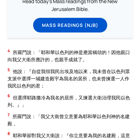
Read today's Mass readings from the New
Jerusalem Bible.
MASS READINGS (NJB)
4
所羅門說：「耶和華以色列的神是應當稱頌的！因他親口
向我父大衛所應許的，也親手成就了。
5
他說：『自從我領我民出埃及地以來，我未曾在以色列眾
支派中選擇一城建造殿宇為我名的居所，也未曾揀選一人作
我民以色列的君；
6
但選擇耶路撒冷為我名的居所，又揀選大衛治理我民以色
列。』」
7
所羅門說：「我父大衛曾立意要為耶和華以色列神的名建
殿，
8
耶和華卻對我父大衛說：『你立意要為我的名建殿，這意