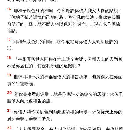
16
耶和華以色列的神啊，你所應許你僕人我父大衛的話說：
『你的子孫若謹慎自己的行為，遵守我的律法，像你在我面
前所行的一樣，就不斷人坐以色列的國位。』現在求你應驗
這話。
17
耶和華以色列的神啊，求你成就向你僕人大衛所應許的
話。
18
「神果真與世人同住在地上嗎？看哪，天和天上的天尚且
不足你居住的，何況我所建的這殿呢？
19
惟求耶和華我的神垂顧僕人的禱告祈求，俯聽僕人在你面
前的祈禱呼籲。
20
願你晝夜看顧這殿，就是你應許立為你名的居所；求你垂
聽僕人向此處禱告的話。
21
你僕人和你民以色列向此處祈禱的時候，求你從天上你的
居所垂聽，垂聽而赦免。
22
「人若得罪鄰舍，有人叫他起誓，他來到這殿，在你的壇