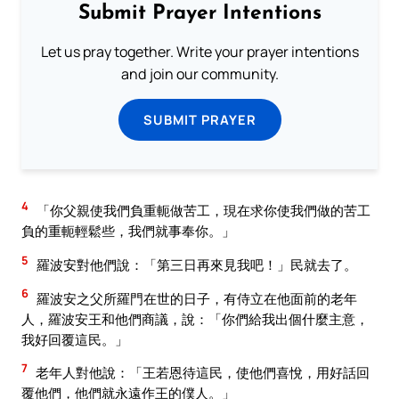
Submit Prayer Intentions
Let us pray together. Write your prayer intentions
and join our community.
SUBMIT PRAYER
4
「你父親使我們負重軛做苦工，現在求你使我們做的苦工
負的重軛輕鬆些，我們就事奉你。」
5
羅波安對他們說：「第三日再來見我吧！」民就去了。
6
羅波安之父所羅門在世的日子，有侍立在他面前的老年
人，羅波安王和他們商議，說：「你們給我出個什麼主意，
我好回覆這民。」
7
老年人對他說：「王若恩待這民，使他們喜悅，用好話回
覆他們，他們就永遠作王的僕人。」