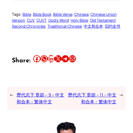
Tags:
Bible
Bible Book
Bible Verse
Chinese
Chinese Union
Version
CUV
CUVT
God’s Word
Holy Bible
Old Testament
Second Chronicles
Traditional Chinese
中文和合本
旧约全书
Share this article on Facebook
Share this article on WhatsApp
Share this article on LinkedIn
Share this article on X
Share this article on Telegram
Email this Article
Share:
←
歷代志下 章節 – 9 – 中文
歷代志下 章節 – 11 – 中文
→
和合本 – 繁体中文
和合本 – 繁体中文