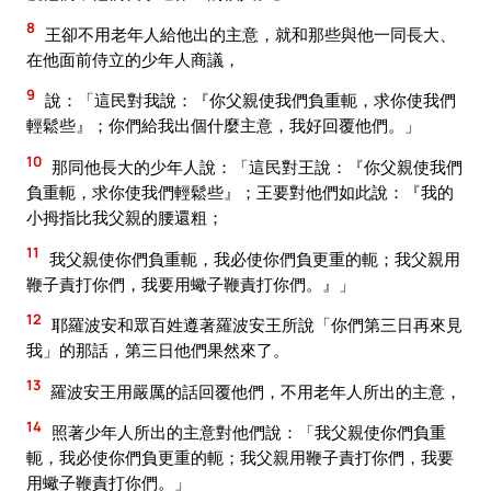
8
王卻不用老年人給他出的主意，就和那些與他一同長大、
在他面前侍立的少年人商議，
9
說：「這民對我說：『你父親使我們負重軛，求你使我們
輕鬆些』；你們給我出個什麼主意，我好回覆他們。」
10
那同他長大的少年人說：「這民對王說：『你父親使我們
負重軛，求你使我們輕鬆些』；王要對他們如此說：『我的
小拇指比我父親的腰還粗；
11
我父親使你們負重軛，我必使你們負更重的軛；我父親用
鞭子責打你們，我要用蠍子鞭責打你們。』」
12
耶羅波安和眾百姓遵著羅波安王所說「你們第三日再來見
我」的那話，第三日他們果然來了。
13
羅波安王用嚴厲的話回覆他們，不用老年人所出的主意，
14
照著少年人所出的主意對他們說：「我父親使你們負重
軛，我必使你們負更重的軛；我父親用鞭子責打你們，我要
用蠍子鞭責打你們。」