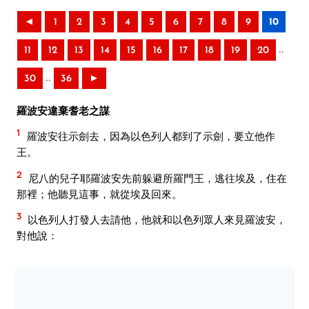
◄
1
2
3
4
5
6
7
8
9
10
..
11
12
13
14
15
16
17
18
19
20
..
30
36
►
羅波安違棄耆老之謀
1
羅波安往示劍去，因為以色列人都到了示劍，要立他作
王。
2
尼八的兒子耶羅波安先前躲避所羅門王，逃往埃及，住在
那裡；他聽見這事，就從埃及回來。
3
以色列人打發人去請他，他就和以色列眾人來見羅波安，
對他說：