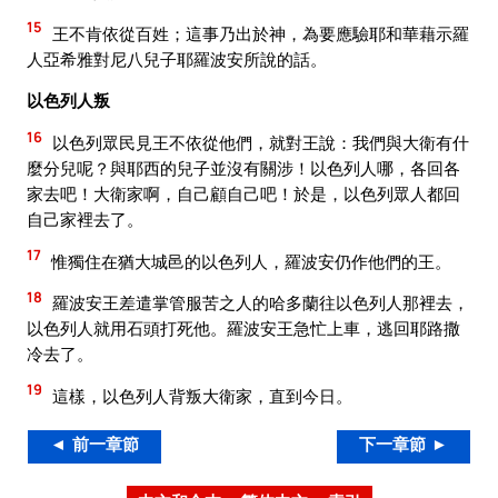
15
王不肯依從百姓；這事乃出於神，為要應驗耶和華藉示羅
人亞希雅對尼八兒子耶羅波安所說的話。
以色列人叛
16
以色列眾民見王不依從他們，就對王說：我們與大衛有什
麼分兒呢？與耶西的兒子並沒有關涉！以色列人哪，各回各
家去吧！大衛家啊，自己顧自己吧！於是，以色列眾人都回
自己家裡去了。
17
惟獨住在猶大城邑的以色列人，羅波安仍作他們的王。
18
羅波安王差遣掌管服苦之人的哈多蘭往以色列人那裡去，
以色列人就用石頭打死他。羅波安王急忙上車，逃回耶路撒
冷去了。
19
這樣，以色列人背叛大衛家，直到今日。
◄ 前一章節
下一章節 ►