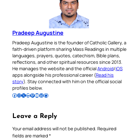
Pradeep Augustine
Pradeep Augustine is the founder of Catholic Gallery, a
faith-driven platform sharing Mass Readings in multiple
languages, prayers, quotes, catechism, Bible plans,
reflections, and other spiritual resources since 2013.
He manages the website and the official
Android
/
iOS
apps alongside his professional career (
Read his
story
). Stay connected with him on the official social
profiles below.
Follow Pradeep on Facebook
Follow Pradeep on Instagram
Follow Pradeep on X
Follow Pradeep on LinkedIn
Follow Pradeep on Pinterest
Subscribe to Pradeep’s Youtube Channel
Follow Pradeep on WordPress
Follow Pradeep on GitHub
Leave a Reply
Your email address will not be published.
Required
fields are marked
*