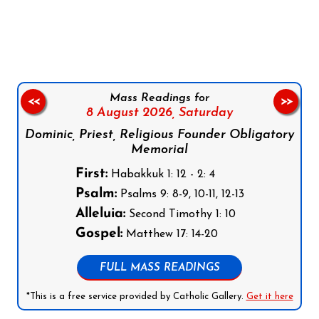
Follow us on Facebook
Follow us on Instagram
Follow us on X
Subscribe to our YouTube Channel
Follow us on WhatsApp
Mass Readings for
<<
>>
8 August 2026,
Saturday
Dominic, Priest, Religious Founder Obligatory
Memorial
First:
Habakkuk 1: 12 - 2: 4
Psalm:
Psalms 9: 8-9, 10-11, 12-13
Alleluia:
Second Timothy 1: 10
Gospel:
Matthew 17: 14-20
FULL MASS READINGS
*This is a free service provided by Catholic Gallery.
Get it here