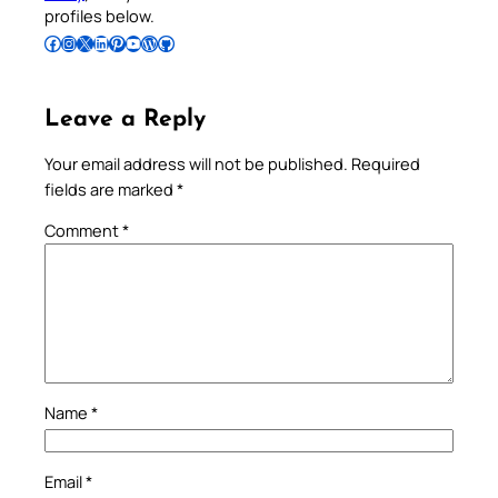
profiles below.
Follow Pradeep on Facebook
Follow Pradeep on Instagram
Follow Pradeep on X
Follow Pradeep on LinkedIn
Follow Pradeep on Pinterest
Subscribe to Pradeep’s Youtube Channel
Follow Pradeep on WordPress
Follow Pradeep on GitHub
Leave a Reply
Your email address will not be published.
Required
fields are marked
*
Comment
*
Name
*
Email
*