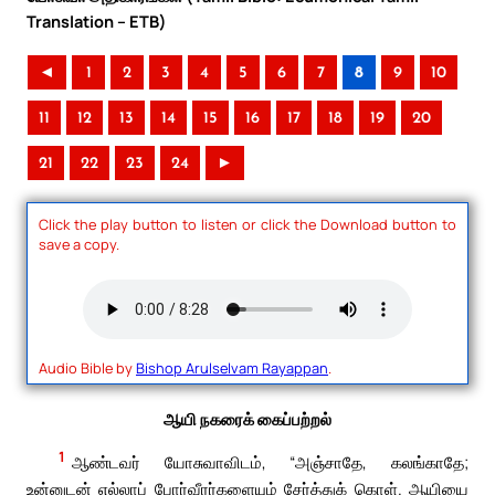
Translation – ETB)
◄
1
2
3
4
5
6
7
8
9
10
11
12
13
14
15
16
17
18
19
20
21
22
23
24
►
Click the play button to listen or click the Download button to
save a copy.
Audio Bible by
Bishop Arulselvam Rayappan
.
ஆயி நகரைக் கைப்பற்றல்
1
ஆண்டவர் யோசுவாவிடம், “அஞ்சாதே, கலங்காதே;
உன்னுடன் எல்லாப் போர்வீரர்களையும் சேர்த்துக் கொள். ஆயியை