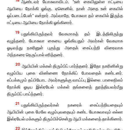
18
ஆண்டவர் யோசுவாவிடம், “உன் கையிலுள்ள ஈட்டியை
ஆயியை நோக்கி ஓங்கு. ஏனெனில், நான் அதை உன் கையில்
ஒப்படைப்பேன்” என்றார். அவ்வாறே, யோசுவா தம் கையில் இருந்த
ஈட்டியை ஆயியை நோக்கி ஓங்கினார்.
19
பதுங்கியிருந்தவர் வேகமாகத் தம் இடத்திலிருந்து
எழுந்தனர். யோசுவா கையை ஓங்கியதும் அவர்கள் வேகமாக
ஓடிவந்து நகரினுள் புகுந்து அதைக் கைப்பற்றி விரைவாக
அந்நகரை நெருப்பால் எரித்தனர்.
20
ஆயியின் மக்கள் திரும்பிப் பார்த்தனர். இதோ நகரினின்று
எழும்பிய புகை விண்ணை நோக்கிப் போவதைக் கண்டனர்.
எப்பக்கமும் தப்பியோட அவர்களுக்கு வாய்ப்பு இல்லை. பாலைநிலம்
நோக்கி ஓடிய இஸ்ரயேல் மக்கள் தங்களைத் துரத்தியவர்மீது
திரும்பிப் பாய்ந்தனர்.
21
பதுங்கியிருந்தவர்கள் நகரைக் கைப்பற்றியதையும்
ஆயியின் புகை மேலே எழும்புவதையும் கண்ட யோசுவாவும் எல்லா
இஸ்ரயேல் மக்களும் திரும்பிச்சென்று ஆயி மக்களைத் தாக்கினார்.
22
இந்நேரத்தில் பதுங்கியிருந்தோரும் நகரிலிருந்து வெளியே