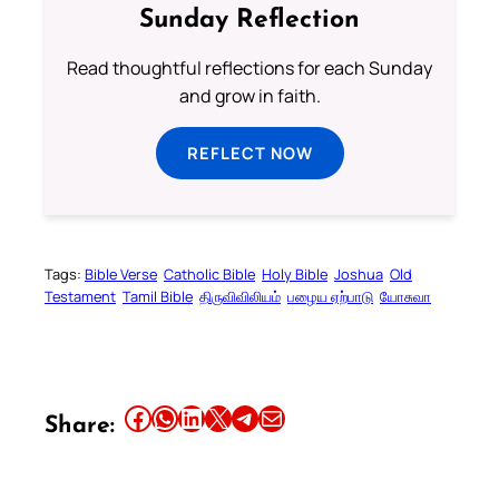
Sunday Reflection
Read thoughtful reflections for each Sunday
and grow in faith.
REFLECT NOW
Tags:
Bible Verse
Catholic Bible
Holy Bible
Joshua
Old
Testament
Tamil Bible
திருவிவிலியம்
பழைய ஏற்பாடு
யோசுவா
Share this article on Facebook
Share this article on WhatsApp
Share this article on LinkedIn
Share this article on X
Share this article on Telegram
Email this Article
Share: