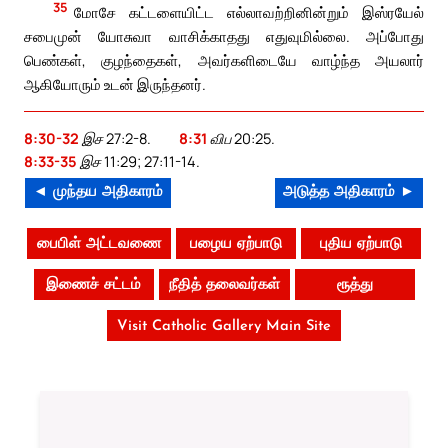
35
மோசே கட்டளையிட்ட எல்லாவற்றினின்றும் இஸ்ரயேல்
சபைமுன் யோசுவா வாசிக்காதது எதுவுமில்லை. அப்போது
பெண்கள், குழந்தைகள், அவர்களிடையே வாழ்ந்த அயலார்
ஆகியோரும் உடன் இருந்தனர்.
8:30-32
இச 27:2-8.
8:31
விப 20:25.
8:33-35
இச 11:29; 27:11-14.
◄ முந்தய அதிகாரம்
அடுத்த அதிகாரம் ►
பைபிள் அட்டவணை
பழைய ஏற்பாடு
புதிய ஏற்பாடு
இணைச் சட்டம்
நீதித் தலைவர்கள்
ரூத்து
Visit Catholic Gallery Main Site