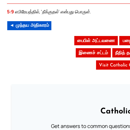
5:9
எபிரேயத்தில், ‘நீக்குதல்’ என்பது பொருள்.
◄ முந்தய அதிகாரம்
பைபிள் அட்டவணை
பழை
இணைச் சட்டம்
நீதித்
Visit Catholic
Catholi
Get answers to common questions 