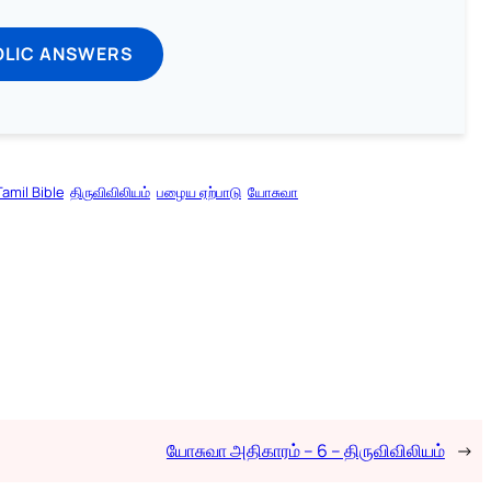
OLIC ANSWERS
Tamil Bible
திருவிவிலியம்
பழைய ஏற்பாடு
யோசுவா
யோசுவா அதிகாரம் – 6 – திருவிவிலியம்
→