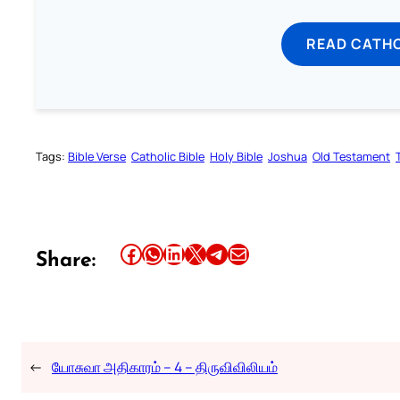
READ CATH
Tags:
Bible Verse
Catholic Bible
Holy Bible
Joshua
Old Testament
Share this article on Facebook
Share this article on WhatsApp
Share this article on LinkedIn
Share this article on X
Share this article on Telegram
Email this Article
Share:
←
யோசுவா அதிகாரம் – 4 – திருவிவிலியம்