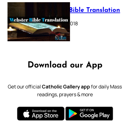
Webster Bible Translation
October 11, 2018
Download our App
Get our official
Catholic Gallery app
for daily Mass
readings, prayers & more