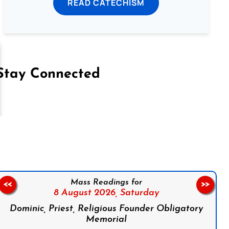
READ CATECHISM
Stay Connected
on Facebook
Follow us on Instagram
Follow us on X
Subscribe to our YouTube Channel
Follow us on WhatsApp
Mass Readings for
<<
>>
8 August 2026,
Saturday
Dominic, Priest, Religious Founder Obligatory
Memorial