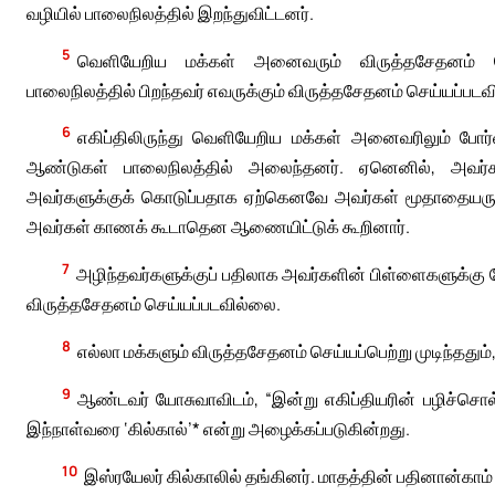
வழியில் பாலைநிலத்தில் இறந்துவிட்டனர்.
5
வெளியேறிய மக்கள் அனைவரும் விருத்தசேதனம் செய்ய
பாலைநிலத்தில் பிறந்தவர் எவருக்கும் விருத்தசேதனம் செய்யப்படவ
6
எகிப்திலிருந்து வெளியேறிய மக்கள் அனைவரிலும் போர்
ஆண்டுகள் பாலைநிலத்தில் அலைந்தனர். ஏனெனில், அவர
அவர்களுக்குக் கொடுப்பதாக ஏற்கெனவே அவர்கள் மூதாதையருக்கு
அவர்கள் காணக் கூடாதென ஆணையிட்டுக் கூறினார்.
7
அழிந்தவர்களுக்குப் பதிலாக அவர்களின் பிள்ளைகளுக்கு 
விருத்தசேதனம் செய்யப்படவில்லை.
8
எல்லா மக்களும் விருத்தசேதனம் செய்யப்பெற்று முடிந்தது
9
ஆண்டவர் யோசுவாவிடம், “இன்று எகிப்தியரின் பழிச்சொல்
இந்நாள்வரை ‘கில்கால்’* என்று அழைக்கப்படுகின்றது.
10
இஸ்ரயேலர் கில்காலில் தங்கினர். மாதத்தின் பதினான்க