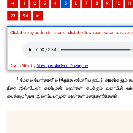
◄
1
2
3
4
5
6
7
8
9
10
11
23
24
►
Click the play button to listen or click the Download button to save a
Audio Bible by
Bishop Arulselvam Rayappan
.
1
மேலை யோர்தானில் இருந்த எமோரிய நாட்டு அரசர்களும் க
நீரை இஸ்ரயேலர் கண்முன் அவர்கள் கடக்கும் வரையில் வற்ற
கலக்கமுற்றன. இஸ்ரயேலர்முன் அவர்கள் மனந்தளர்ந்தனர்.