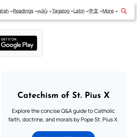
lish
Readings
தமிழ்
Tagalog
Latin
中文
More
Catechism of St. Pius X
Explore the concise Q&A guide to Catholic
faith, doctrine, and morals by Pope St. Pius X.