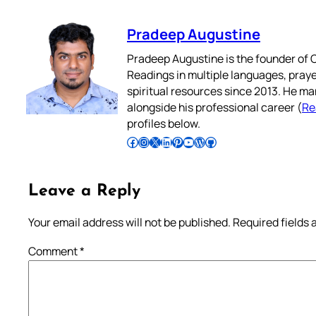
Pradeep Augustine
Pradeep Augustine is the founder of C
Readings in multiple languages, praye
spiritual resources since 2013. He ma
alongside his professional career (
Re
profiles below.
Follow Pradeep on Facebook
Follow Pradeep on Instagram
Follow Pradeep on X
Follow Pradeep on LinkedIn
Follow Pradeep on Pinterest
Subscribe to Pradeep’s Youtube Channel
Follow Pradeep on WordPress
Follow Pradeep on GitHub
Leave a Reply
Your email address will not be published.
Required fields
Comment
*