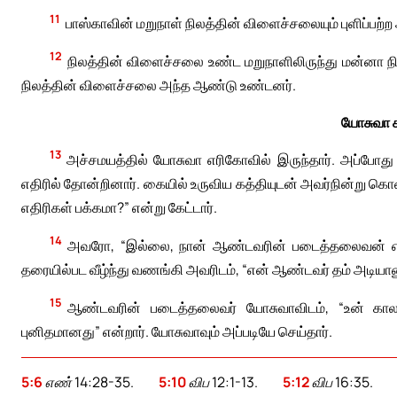
11
பாஸ்காவின் மறுநாள் நிலத்தின் விளைச்சலையும் புளிப்பற்
12
நிலத்தின் விளைச்சலை உண்ட மறுநாளிலிருந்து மன்னா ந
நிலத்தின் விளைச்சலை அந்த ஆண்டு உண்டனர்.
யோசுவா 
13
அச்சமயத்தில் யோசுவா எரிகோவில் இருந்தார். அப்போது 
எதிரில் தோன்றினார். கையில் உருவிய கத்தியுடன் அவர்நின்று கொண
எதிரிகள் பக்கமா?” என்று கேட்டார்.
14
அவரோ, “இல்லை, நான் ஆண்டவரின் படைத்தலைவன் என்ற
தரையில்பட வீழ்ந்து வணங்கி அவரிடம், “என் ஆண்டவர் தம் அடியானுக
15
ஆண்டவரின் படைத்தலைவர் யோசுவாவிடம், “உன் காலண
புனிதமானது” என்றார். யோசுவாவும் அப்படியே செய்தார்.
5:6
எண் 14:28-35.
5:10
விப 12:1-13.
5:12
விப 16:35.