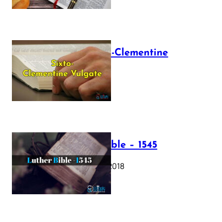
The Sixto-Clementine
Vulgate
July 12, 2025
Luther Bible – 1545
October 17, 2018