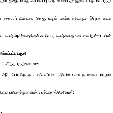
அஸ்தரோத்தையும் எதிலேயியையும் ஆட்சி செய்தவனுமாகிய ஓகின் பகுதி
 கைப்பற்றவில்லை. கெசூரியரும் மாக்காத்தியரும் இந்நாள்வரை
்லை. அவர் அவர்களுக்குக் கூறியபடி அவர்களது உடைமை இஸ்ரயேலின்
ிக்கப்பட்ட பகுதி
ோசே அளித்த பகுதிகளாவன:
அரோயேரிலிருந்து சமவெளியின் நடுவில் உள்ள நகர்வரை, மற்றும்
ீபோன் பாமோத்துபாகால், பெத்பாகால்மெகோன்;