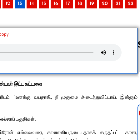
12
13
14
15
16
17
18
19
20
21
22
 copy.
Follow us 
ண்டவர் இட்ட கட்டளை
ம், “உனக்கு வயதாகி, நீ முதுமை அடைந்துவிட்டாய். இன்னும்
எல்லாப் பகுதிகள்.
ல் எக்ரோன் எல்லைவரை, கானானியருடையதாகக் கருதப்பட்ட காசா,