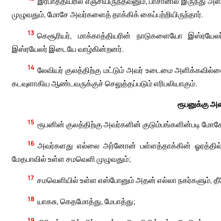
இரபாத்தியரில் எஞ்சியிருந்தவனும், பாசானில் இருந்து 
முழுவதும், மோசே அவர்களைத் தாக்கிக் கைப்பற்றியிருந்தார்.
13
கெசூரியர், மாக்காத்தியரின் நாடுகளையோ இஸ்ரயேலர்
இஸ்ரயேலர் இடையே வாழ்கின்றனர்.
14
லேவியர் குலத்திற்கு மட்டும் அவர் உடைமை அளிக்கவில
கடவுளாகிய ஆண்டவருக்குச் செலுத்தப்படும் எரிபலியாகும்.
ரூபனுக்கு அள
15
ரூபனின் குலத்திற்கு அவர்களின் குடும்பங்களின்படி ம
16
அவர்களது எல்லை அர்னோன் பள்ளத்தாக்கின் ஓரத்தில் 
மேதபாவில் உள்ள சமவெளி முழுவதும்;
17
சமவெளியில் உள்ள எஸ்போனும் அதன் எல்லா நகர்களும், த
18
யாகசு, கெதமோத்து, மேபாத்து;
19