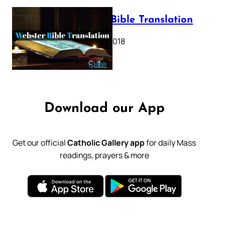
Webster Bible Translation
October 11, 2018
Download our App
Get our official
Catholic Gallery app
for daily Mass
readings, prayers & more