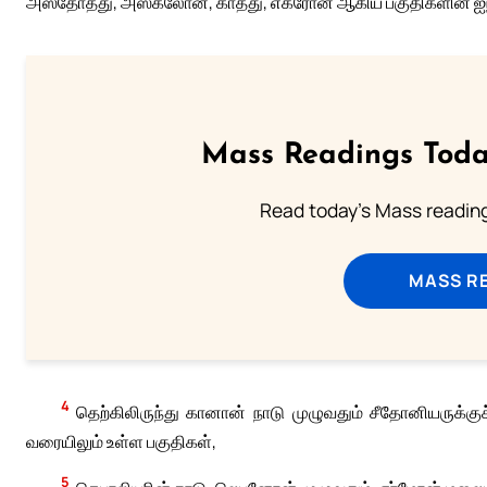
அஸ்தோத்து, அஸ்கலோன், காத்து, எக்ரோன் ஆகிய பகுதிகளின் ஐந்த
Mass Readings Toda
Read today's Mass reading
MASS RE
4
தெற்கிலிருந்து கானான் நாடு முழுவதும் சீதோனியருக்
வரையிலும் உள்ள பகுதிகள்,
5