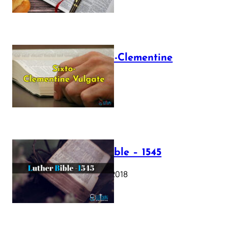
The Sixto-Clementine
Vulgate
July 12, 2025
Luther Bible – 1545
October 17, 2018