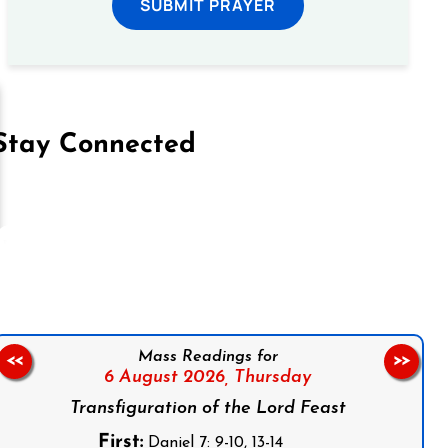
SUBMIT PRAYER
Stay Connected
on Facebook
Follow us on Instagram
Follow us on X
Subscribe to our YouTube Channel
Follow us on WhatsApp
Mass Readings for
<<
>>
6 August 2026,
Thursday
Transfiguration of the Lord Feast
First:
Daniel 7: 9-10, 13-14