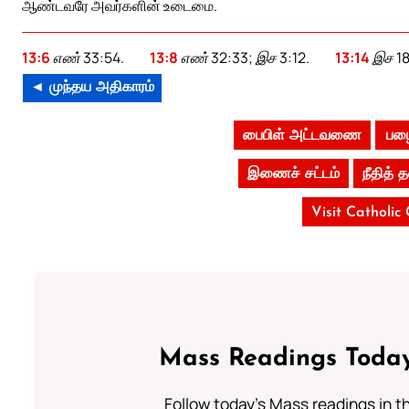
ஆண்டவரே அவர்களின் உடைமை.
13:6
எண் 33:54.
13:8
எண் 32:33; இச 3:12.
13:14
இச 18
◄ முந்தய அதிகாரம்
பைபிள் அட்டவணை
பழை
இணைச் சட்டம்
நீதித்
Visit Catholic
Mass Readings Today
Follow today's Mass readings in t