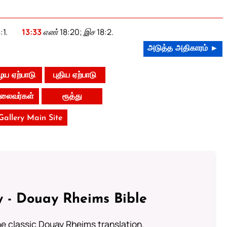
:1.
13:33
எண் 18:20; இச 18:2.
அடுத்த அதிகாரம் ►
ய ஏற்பாடு
புதிய ஏற்பாடு
 தலைவர்கள்
ரூத்து
 Gallery Main Site
 - Douay Rheims Bible
he classic Douay Rheims translation.