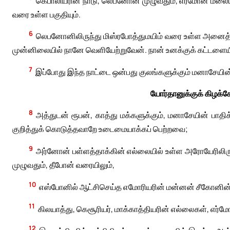
கெபாலியரின் நாடு, லெபனோன் முழுவதும், எர்மோன் மலையி
வரை உள்ள பகுதியும்.
6
லெபனோனிலிருந்து மிஸ்ரபோத்துமயிம் வரை உள்ள அனைத்
முன்னிலையில் நானே வெளியேற்றுவேன். நான் உனக்குக் கட்டளைய
7
இப்போது இந்த நாட்டை ஒன்பது குலங்களுக்கும் மனாசேயின் 
யோர்தானுக்குக் கிழக்க
8
அத்துடன் ரூபன், காத்து மக்களுக்கும், மனாசேயின் பாத
குறித்துக் கொடுத்தவாறே உடைமையாக்கப் பெற்றவை;
9
அர்னோன் பள்ளத்தாக்கின் எல்லையில் உள்ள அரோயேரிலிரு
முழுவதும், தீபோன் வரையிலும்,
10
எஸ்போனில் ஆட்சிசெய்த எமோரியரின் மன்னன் சீகோனின்
11
கிலயாத்து, கெசூரியர், மாக்காத்தியரின் எல்லைகள், எர்
12