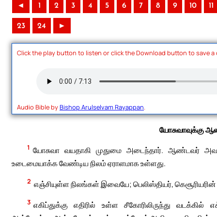
◄
1
2
3
4
5
6
7
8
9
10
11
23
24
►
Click the play button to listen or click the Download button to save a
Audio Bible by
Bishop Arulselvam Rayappan
.
யோசுவாவுக்கு ஆ
1
யோசுவா வயதாகி முதுமை அடைந்தார். ஆண்டவர் அவரிட
உடைமையாக்க வேண்டிய நிலம் ஏராளமாக உள்ளது.
2
எஞ்சியுள்ள நிலங்கள் இவையே; பெலிஸ்தியர், கெசூரியரின் 
3
எகிப்துக்கு எதிரில் உள்ள சீகோரிலிருந்து வடக்கி