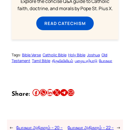
Explore the concise Q&A guide to Catholic
faith, doctrine, and morals by Pope St. Pius X.
READ CATECHISM
Tags:
Bible Verse
Catholic Bible
Holy Bible
Joshua
Old
Testament
Tamil Bible
திருவிவிலியம்
பழைய ஏற்பாடு
யோசுவா
Share this article on Facebook
Share this article on WhatsApp
Share this article on LinkedIn
Share this article on X
Share this article on Telegram
Email this Article
Share:
←
யோசுவா அதிகாரம் – 20 –
யோசுவா அதிகாரம் – 22 –
→