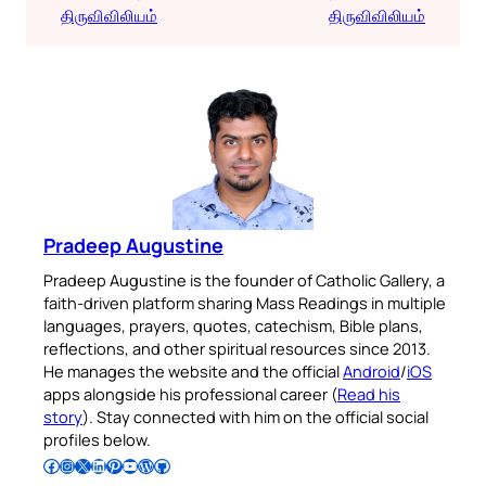
திருவிவிலியம்
திருவிவிலியம்
Pradeep Augustine
Pradeep Augustine is the founder of Catholic Gallery, a
faith-driven platform sharing Mass Readings in multiple
languages, prayers, quotes, catechism, Bible plans,
reflections, and other spiritual resources since 2013.
He manages the website and the official
Android
/
iOS
apps alongside his professional career (
Read his
story
). Stay connected with him on the official social
profiles below.
Follow Pradeep on Facebook
Follow Pradeep on Instagram
Follow Pradeep on X
Follow Pradeep on LinkedIn
Follow Pradeep on Pinterest
Subscribe to Pradeep’s Youtube Channel
Follow Pradeep on WordPress
Follow Pradeep on GitHub