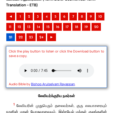
Translation – ETB)
◄
1
2
3
4
5
6
7
8
9
10
11
12
13
14
15
16
17
18
19
20
21
22
23
24
►
Click the play button to listen or click the Download button to
save a copy.
Audio Bible by
Bishop Arulselvam Rayappan
.
லேவியர்க்குரிய நகர்கள்
1
லேவியரின் முதுபெரும் தலைவர்கள், குரு எலயாசரையும்
நூனின் மகன் யோசுவாவையும், இஸ்ரயேல் மக்கள் குலங்களின்