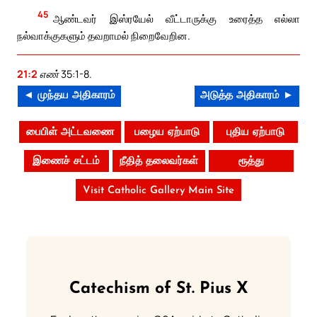
45
ஆண்டவர் இஸ்ரயேல் வீட்டாருக்கு உரைத்த எல்லா
நல்வாக்குகளும் தவறாமல் நிறைவேறின.
21:2
எண் 35:1-8.
◄ முந்தய அதிகாரம்
அடுத்த அதிகாரம் ►
பைபிள் அட்டவணை
பழைய ஏற்பாடு
புதிய ஏற்பாடு
இணைச் சட்டம்
நீதித் தலைவர்கள்
ரூத்து
Visit Catholic Gallery Main Site
Catechism of St. Pius X