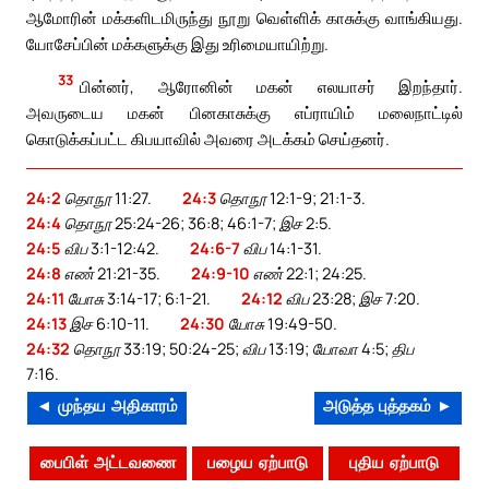
ஆமோரின் மக்களிடமிருந்து நூறு வெள்ளிக் காசுக்கு வாங்கியது.
யோசேப்பின் மக்களுக்கு இது உரிமையாயிற்று.
33
பின்னர், ஆரோனின் மகன் எலயாசர் இறந்தார்.
அவருடைய மகன் பினகாசுக்கு எப்ராயிம் மலைநாட்டில்
கொடுக்கப்பட்ட கிபயாவில் அவரை அடக்கம் செய்தனர்.
24:2
தொநூ 11:27.
24:3
தொநூ 12:1-9; 21:1-3.
24:4
தொநூ 25:24-26; 36:8; 46:1-7; இச 2:5.
24:5
விப 3:1-12:42.
24:6-7
விப 14:1-31.
24:8
எண் 21:21-35.
24:9-10
எண் 22:1; 24:25.
24:11
யோசு 3:14-17; 6:1-21.
24:12
விப 23:28; இச 7:20.
24:13
இச 6:10-11.
24:30
யோசு 19:49-50.
24:32
தொநூ 33:19; 50:24-25; விப 13:19; யோவா 4:5; திப
7:16.
◄ முந்தய அதிகாரம்
அடுத்த புத்தகம் ►
பைபிள் அட்டவணை
பழைய ஏற்பாடு
புதிய ஏற்பாடு