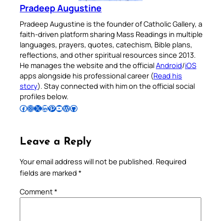
Pradeep Augustine
Pradeep Augustine is the founder of Catholic Gallery, a
faith-driven platform sharing Mass Readings in multiple
languages, prayers, quotes, catechism, Bible plans,
reflections, and other spiritual resources since 2013.
He manages the website and the official
Android
/
iOS
apps alongside his professional career (
Read his
story
). Stay connected with him on the official social
profiles below.
Follow Pradeep on Facebook
Follow Pradeep on Instagram
Follow Pradeep on X
Follow Pradeep on LinkedIn
Follow Pradeep on Pinterest
Subscribe to Pradeep’s Youtube Channel
Follow Pradeep on WordPress
Follow Pradeep on GitHub
Leave a Reply
Your email address will not be published.
Required
fields are marked
*
Comment
*