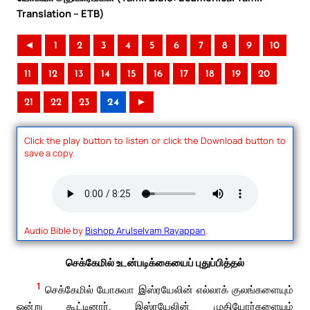
Translation – ETB)
◄
1
2
3
4
5
6
7
8
9
10
11
12
13
14
15
16
17
18
19
20
21
22
23
24
►
Click the play button to listen or click the Download button to
save a copy.
Audio Bible by
Bishop Arulselvam Rayappan
.
செக்கேமில் உடன்படிக்கையைப் புதுப்பித்தல்
1
செக்கேமில் யோசுவா இஸ்ரயேலின் எல்லாக் குலங்களையும்
ஒன்று கூட்டினார். இஸ்ரயேலின் முதியோர்களையும்