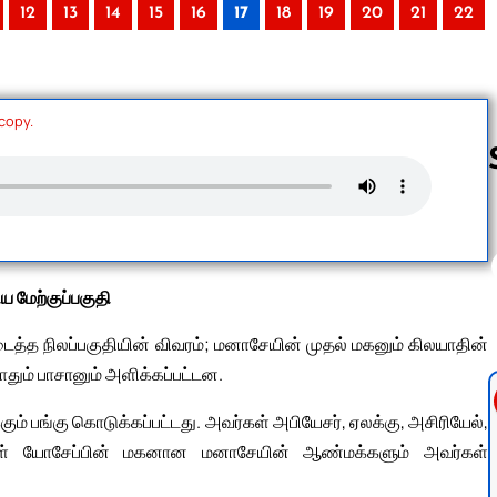
12
13
14
15
16
17
18
19
20
21
22
 copy.
Follow us 
ய மேற்குப்பகுதி
ைத்த நிலப்பகுதியின் விவரம்; மனாசேயின் முதல் மகனும் கிலயாதின்
தும் பாசானும் அளிக்கப்பட்டன.
ம் பங்கு கொடுக்கப்பட்டது. அவர்கள் அபியேசர், ஏலக்கு, அசிரியேல்,
ர்கள் யோசேப்பின் மகனான மனாசேயின் ஆண்மக்களும் அவர்கள்