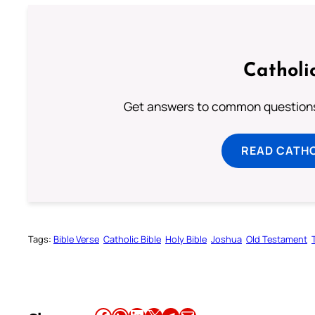
Catholi
Get answers to common questions 
READ CATH
Tags:
Bible Verse
Catholic Bible
Holy Bible
Joshua
Old Testament