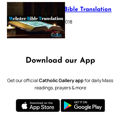
Webster Bible Translation
October 11, 2018
Download our App
Get our official
Catholic Gallery app
for daily Mass
readings, prayers & more