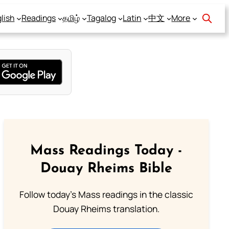
lish
Readings
தமிழ்
Tagalog
Latin
中文
More
Mass Readings Today -
Douay Rheims Bible
Follow today's Mass readings in the classic
Douay Rheims translation.