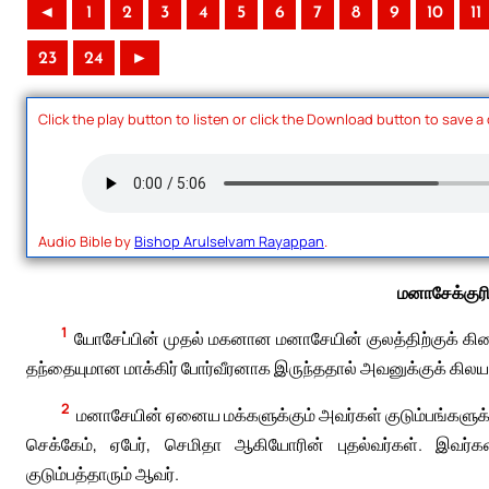
◄
1
2
3
4
5
6
7
8
9
10
11
23
24
►
Click the play button to listen or click the Download button to save a
Audio Bible by
Bishop Arulselvam Rayappan
.
மனாசேக்குரி
1
யோசேப்பின் முதல் மகனான மனாசேயின் குலத்திற்குக் கிட
தந்தையுமான மாக்கிர் போர்வீரனாக இருந்ததால் அவனுக்குக் கிலயா
2
மனாசேயின் ஏனைய மக்களுக்கும் அவர்கள் குடும்பங்களுக்கு
செக்கேம், ஏபேர், செமிதா ஆகியோரின் புதல்வர்கள். இவ
குடும்பத்தாரும் ஆவர்.