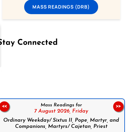
MASS READINGS (DRB)
Stay Connected
on Facebook
Follow us on Instagram
Follow us on X
Subscribe to our YouTube Channel
Follow us on WhatsApp
Mass Readings for
<<
>>
7 August 2026,
Friday
Ordinary Weekday/ Sixtus II, Pope, Martyr, and
Companions, Martyrs/ Cajetan, Priest