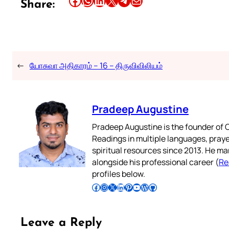
Share this article on Facebook
Share this article on WhatsApp
Share this article on LinkedIn
Share this article on X
Share this article on Telegram
Email this Article
Share:
←
யோசுவா அதிகாரம் – 16 – திருவிவிலியம்
Pradeep Augustine
Pradeep Augustine is the founder of C
Readings in multiple languages, praye
spiritual resources since 2013. He ma
alongside his professional career (
Re
profiles below.
Follow Pradeep on Facebook
Follow Pradeep on Instagram
Follow Pradeep on X
Follow Pradeep on LinkedIn
Follow Pradeep on Pinterest
Subscribe to Pradeep’s Youtube Channel
Follow Pradeep on WordPress
Follow Pradeep on GitHub
Leave a Reply