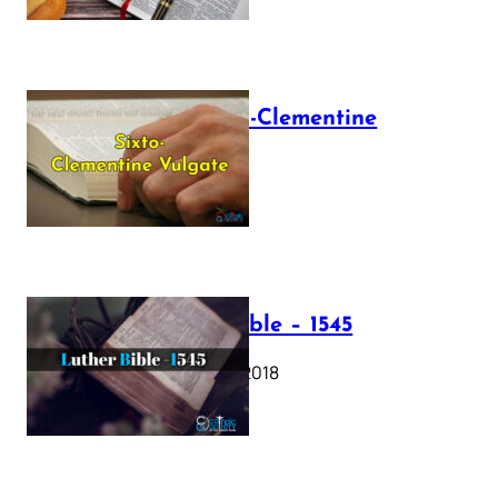
The Sixto-Clementine
Vulgate
July 12, 2025
Luther Bible – 1545
October 17, 2018