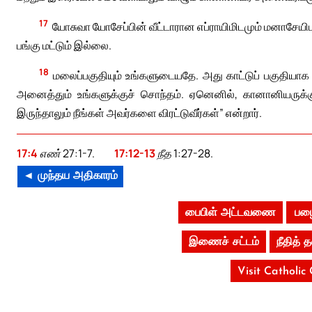
17
யோசுவா யோசேப்பின் வீட்டாரான எப்ராயிமிடமும் மனாசேயிடம
பங்கு மட்டும் இல்லை.
18
மலைப்பகுதியும் உங்களுடையதே. அது காட்டுப் பகுதியாக
அனைத்தும் உங்களுக்குச் சொந்தம். ஏனெனில், கானானியருக்கு
இருந்தாலும் நீங்கள் அவர்களை விரட்டுவீர்கள்” என்றார்.
17:4
எண் 27:1-7.
17:12-13
நீத 1:27-28.
◄ முந்தய அதிகாரம்
பைபிள் அட்டவணை
பழை
இணைச் சட்டம்
நீதித்
Visit Catholic