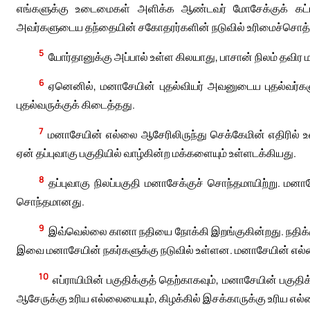
எங்களுக்கு உடைமைகள் அளிக்க ஆண்டவர் மோசேக்குக் கட்டள
அவர்களுடைய தந்தையின் சகோதரர்களின் நடுவில் உரிமைச்சொத்த
5
யோர்தானுக்கு அப்பால் உள்ள கிலயாது, பாசான் நிலம் தவிர ம
6
ஏனெனில், மனாசேயின் புதல்வியர் அவனுடைய புதல்வர்
புதல்வருக்குக் கிடைத்தது.
7
மனாசேயின் எல்லை ஆசேரிலிருந்து செக்கேமின் எதிரில் 
ஏன் தப்புவாகு பகுதியில் வாழ்கின்ற மக்களையும் உள்ளடக்கியது.
8
தப்புவாகு நிலப்பகுதி மனாசேக்குச் சொந்தமாயிற்று. மனாச
சொந்தமானது.
9
இவ்வெல்லை கானா நதியை நோக்கி இறங்குகின்றது. நதிக்க
இவை மனாசேயின் நகர்களுக்கு நடுவில் உள்ளன. மனாசேயின் எல்ல
10
எப்ராயிமின் பகுதிக்குத் தெற்காகவும், மனாசேயின் பகு
ஆசேருக்கு உரிய எல்லையையும், கிழக்கில் இசக்காருக்கு உரிய எ