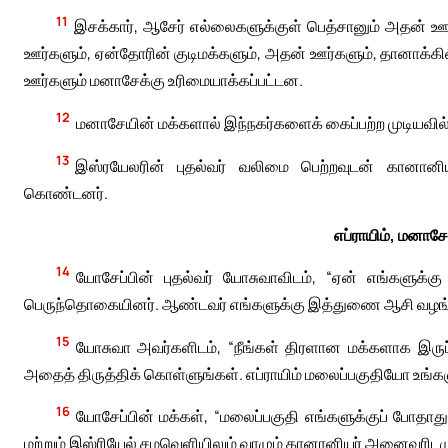
11
இசக்கார், ஆசேர் எல்லைகளுக்குள் பெத்சானும் அதன் ஊர
ஊர்களும், ஏன்தோரின் குடிமக்களும், அதன் ஊர்களும், தானாக்க
ஊர்களும் மனாசேக்கு உரிமையாக்கப்பட்டன.
12
மனாசேயின் மக்களால் இந்நகர்களைக் கைப்பற்ற முடியவில்
13
இஸ்ரயேலரின் புதல்வர் வலிமை பெற்றவுடன் கானானிய
கொண்டனர்.
எப்ராயிம், மனாசே
14
யோசேப்பின் புதல்வர் யோசுவாவிடம், “ஏன் எங்களுக்க
பெருந்தொகையினர். ஆண்டவர் எங்களுக்கு இத்துணை ஆசி வழங்கி
15
யோசுவா அவர்களிடம், “நீங்கள் திரளான மக்களாக இருப்ப
அதைத் திருத்திக் கொள்ளுங்கள். எப்ராயிம் மலைப்பகுதியோ உங்களு
16
யோசேப்பின் மக்கள், “மலைப்பகுதி எங்களுக்குப் போதாது
மற்றும் இஸ்ரியேல் சமவெளியிலும் வாழும் கானானியர் அனைவரிடமும