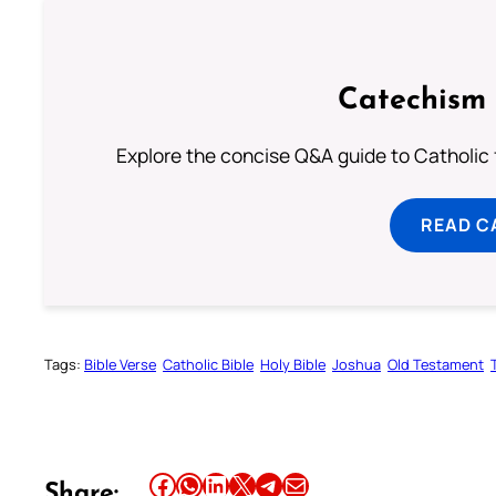
Catechism 
Explore the concise Q&A guide to Catholic f
READ C
Tags:
Bible Verse
Catholic Bible
Holy Bible
Joshua
Old Testament
Share this article on Facebook
Share this article on WhatsApp
Share this article on LinkedIn
Share this article on X
Share this article on Telegram
Email this Article
Share: