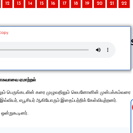
12
13
14
15
16
17
18
19
20
21
22
 copy.
Follow us 
சுவாவை ஏமாற்றல்
ிலும் பெருங்கடலின் கரை முழுவதிலும் லெபனோனின் முன்பக்கம்வரை
்வியர், எபூசியர் ஆகியோரும் இதைப்பற்றிக் கேள்வியுற்றனர்.
ஒன்றுகூடினர்.