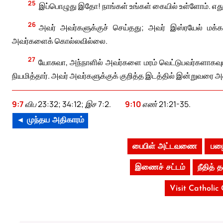
25
இப்பொழுது இதோ! நாங்கள் உங்கள் கையில் உள்ளோம். எது 
26
அவர் அவர்களுக்குச் செய்தது; அவர் இஸ்ரயேல் மக்
அவர்களைக் கொல்லவில்லை.
27
யோசுவா, அந்நாளில் அவர்களை மரம் வெட்டுபவர்களாகவும்,
நியமித்தார். அவர் அவர்களுக்குக் குறித்த இடத்தில் இன்றுவரை அ
9:7
விப 23:32; 34:12; இச 7:2.
9:10
எண் 21:21-35.
◄ முந்தய அதிகாரம்
பைபிள் அட்டவணை
பழை
இணைச் சட்டம்
நீதித்
Visit Catholic