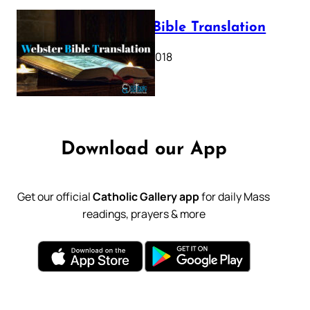
Webster Bible Translation
October 11, 2018
Download our App
Get our official
Catholic Gallery app
for daily Mass
readings, prayers & more