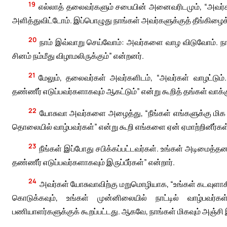
19
எல்லாத் தலைவர்களும் சபையின் அனைவரிடமும், “அவர்க
அளித்துவிட்டோம். இப்பொழுது நாங்கள் அவர்களுக்குத் தீங்கிழைக்
20
நாம் இவ்வாறு செய்வோம்: அவர்களை வாழ விடுவோம். நா
சினம் நம்மீது விழாமலிருக்கும்” என்றனர்.
21
மேலும், தலைவர்கள் அவர்களிடம், “அவர்கள் வாழட்டும்
தண்ணீர் எடுப்பவர்களாகவும் ஆகட்டும்” என்று கூறித் தங்கள் வாக
22
யோசுவா அவர்களை அழைத்து, “நீங்கள் எங்களுக்கு மிக அர
தொலையில் வாழ்பவர்கள்” என்று கூறி எங்களை ஏன் ஏமாற்றினீர்கள
23
நீங்கள் இப்போது சபிக்கப்பட்டவர்கள். உங்கள் அடிமைத்தனம
தண்ணீர் எடுப்பவர்களாகவும் இருப்பீர்கள்” என்றார்.
24
அவர்கள் யோசுவாவிற்கு மறுமொழியாக, “உங்கள் கடவுளாகி
கொடுக்கவும், உங்கள் முன்னிலையில் நாட்டில் வாழ்பவர்
பணியாளர்களுக்குக் கூறப்பட்டது. ஆகவே, நாங்கள் மிகவும் அஞ்சி