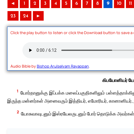
◄
1
2
3
4
5
6
7
8
9
10
11
23
24
►
Click the play button to listen or click the Download button to save a
Audio Bible by
Bishop Arulselvam Rayappan
.
கிபயோனியர் யோ
1
யோர்தானுக்கு இப்பக்க மலைப்பகுதிகளிலும் பள்ளத்தாக்க
இருந்த மன்னர்கள் அனைவரும் இத்தியர், எமோரியர், கானானியர், இவ
2
யோசுவாவுடனும் இஸ்ரயேலருடனும் போர் தொடுக்க அவர்கள் 