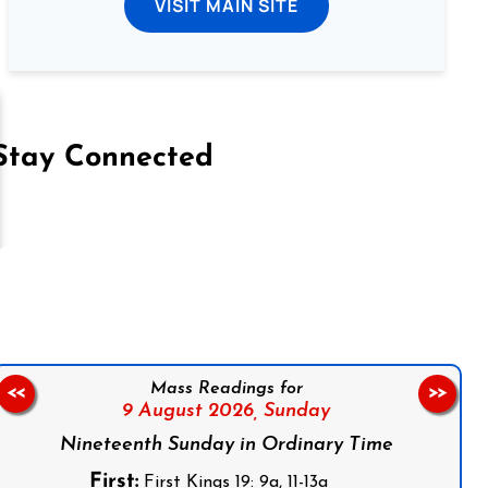
VISIT MAIN SITE
Stay Connected
on Facebook
Follow us on Instagram
Follow us on X
Subscribe to our YouTube Channel
Follow us on WhatsApp
Mass Readings for
<<
>>
9 August 2026,
Sunday
Nineteenth Sunday in Ordinary Time
First:
First Kings 19: 9a, 11-13a