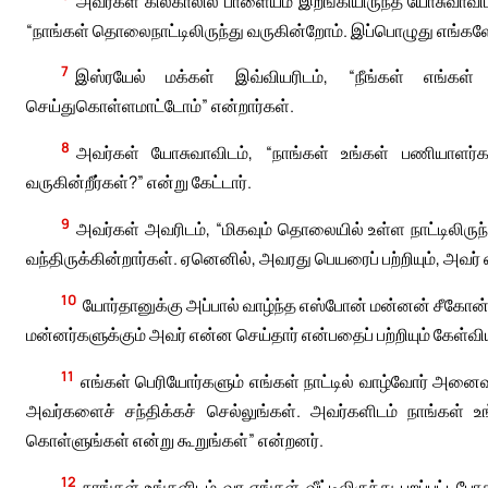
அவர்கள் கில்காலில் பாளையம் இறங்கியிருந்த யோசுவாவிட
“நாங்கள் தொலைநாட்டிலிருந்து வருகின்றோம். இப்பொழுது எங்க
7
இஸ்ரயேல் மக்கள் இவ்வியரிடம், “நீங்கள் எங்கள் 
செய்துகொள்ளமாட்டோம்” என்றார்கள்.
8
அவர்கள் யோசுவாவிடம், “நாங்கள் உங்கள் பணியாளர்கள
வருகின்றீர்கள்?” என்று கேட்டார்.
9
அவர்கள் அவரிடம், “மிகவும் தொலையில் உள்ள நாட்டிலிர
வந்திருக்கின்றார்கள். ஏனெனில், அவரது பெயரைப் பற்றியும், அவர் 
10
யோர்தானுக்கு அப்பால் வாழ்ந்த எஸ்போன் மன்னன் சீகோ
மன்னர்களுக்கும் அவர் என்ன செய்தார் என்பதைப் பற்றியும் கேள்விய
11
எங்கள் பெரியோர்களும் எங்கள் நாட்டில் வாழ்வோர் அன
அவர்களைச் சந்திக்கச் செல்லுங்கள். அவர்களிடம் நாங்கள் 
கொள்ளுங்கள் என்று கூறுங்கள்” என்றனர்.
12
நாங்கள் உங்களிடம் வர எங்கள் வீட்டிலிருந்து புறப்பட