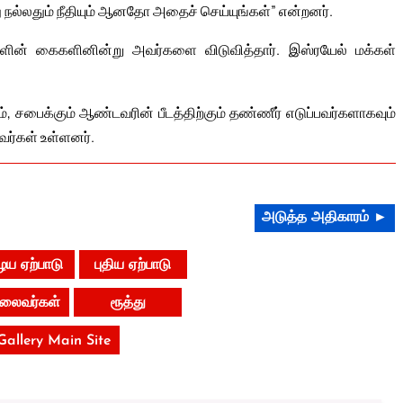
நல்லதும் நீதியும் ஆனதோ அதைச் செய்யுங்கள்” என்றனர்.
களின் கைகளினின்று அவர்களை விடுவித்தார். இஸ்ரயேல் மக்கள்
 சபைக்கும் ஆண்டவரின் பீடத்திற்கும் தண்ணீர் எடுப்பவர்களாகவும்
வர்கள் உள்ளனர்.
அடுத்த அதிகாரம் ►
ய ஏற்பாடு
புதிய ஏற்பாடு
 தலைவர்கள்
ரூத்து
 Gallery Main Site