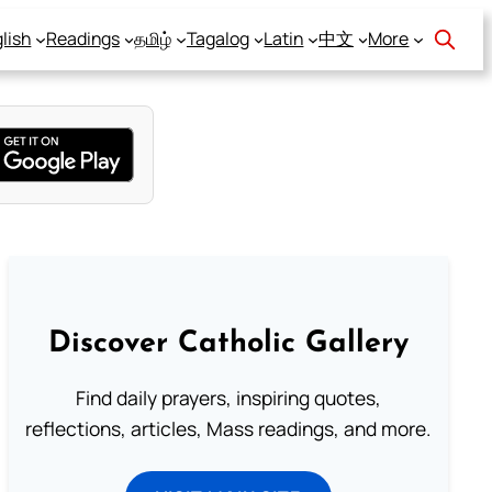
lish
Readings
தமிழ்
Tagalog
Latin
中文
More
Discover Catholic Gallery
Find daily prayers, inspiring quotes,
reflections, articles, Mass readings, and more.