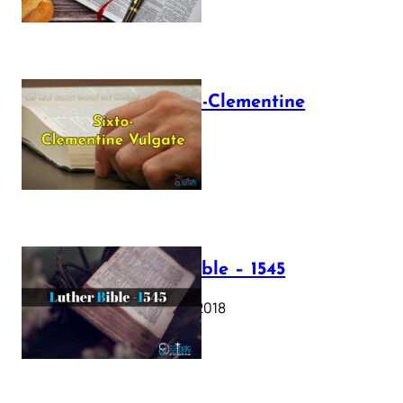
The Sixto-Clementine
Vulgate
July 12, 2025
Luther Bible – 1545
October 17, 2018