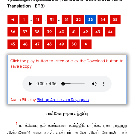
Translation – ETB)
..
..
..
◄
1
11
21
31
32
33
34
35
36
37
38
39
40
41
42
43
44
45
46
47
48
49
50
►
Click the play button to listen or click the Download button to
save a copy.
Audio Bible by
Bishop Arulselvam Rayappan
.
யாக்கோபு-ஏசா சந்திப்பு
1
யாக்கோபு தம் கண்களை உயர்த்திப் பார்க்க, ஏசா நானூறு
ஆள்களோடு வருவதைக் கண்டார். உடனே அவர் லேயாவிடமும்