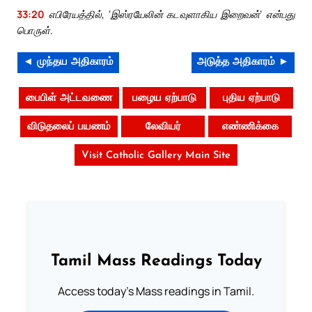
33:20
எபிரேயத்தில், ‘இஸ்ரயேலின் கடவுளாகிய இறைவன்’ என்பது
பொருள்.
◄ முந்தய அதிகாரம்
அடுத்த அதிகாரம் ►
பைபிள் அட்டவணை
பழைய ஏற்பாடு
புதிய ஏற்பாடு
விடுதலைப் பயணம்
லேவியர்
எண்ணிக்கை
Visit Catholic Gallery Main Site
Tamil Mass Readings Today
Access today's Mass readings in Tamil.