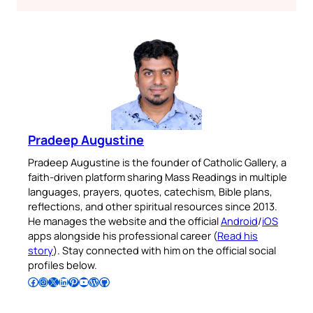
Pradeep Augustine
Pradeep Augustine is the founder of Catholic Gallery, a
faith-driven platform sharing Mass Readings in multiple
languages, prayers, quotes, catechism, Bible plans,
reflections, and other spiritual resources since 2013.
He manages the website and the official
Android
/
iOS
apps alongside his professional career (
Read his
story
). Stay connected with him on the official social
profiles below.
Follow Pradeep on Facebook
Follow Pradeep on Instagram
Follow Pradeep on X
Follow Pradeep on LinkedIn
Follow Pradeep on Pinterest
Subscribe to Pradeep’s Youtube Channel
Follow Pradeep on WordPress
Follow Pradeep on GitHub