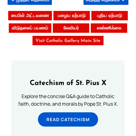
◄ முந்தய அதிகாரம்
அடுத்த அதிகாரம் ►
பைபிள் அட்டவணை
பழைய ஏற்பாடு
புதிய ஏற்பாடு
விடுதலைப் பயணம்
லேவியர்
எண்ணிக்கை
Visit Catholic Gallery Main Site
Catechism of St. Pius X
Explore the concise Q&A guide to Catholic
faith, doctrine, and morals by Pope St. Pius X.
READ CATECHISM