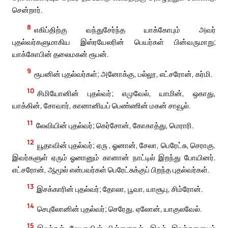
சென்றார்.
8
எகிப்திற்கு வந்துசேர்ந்த யாக்கோபும் அவர்
புதல்வர்களுமாகிய இஸ்ரயேலரின் பெயர்கள் பின்வருமாறு;
யாக்கோபின் தலைமகன் ரூபன்.
9
ரூபனின் புதல்வர்கள்; அனோக்கு, பல்லூ, எட்சரோன், கர்மி.
10
சிமியோனின் புதல்வர்; எமுவேல், யாமின், ஒகாது,
யாக்கின், சோவார், கானானியப் பெண்ணின் மகன் சாவூல்.
11
லேவியின் புதல்வர்; கெர்சோன், கோகாத்து, மெராரி.
12
யூதாவின் புதல்வர்; ஏரு , ஓனான், சேலா, பெரேட்சு, செராகு.
இவர்களுள் ஏரும் ஓனானும் கானான் நாட்டில் இறந்து போயினர்.
எட்சரோன், ஆமூல் என்பவர்கள் பெரேட்சுக்குப் பிறந்த புதல்வர்கள்.
13
இசக்காரின் புதல்வர்; தோலா, பூவா, யாசூபு, சிம்ரோன்.
14
செபுலோனின் புதல்வர்; செரேது, ஏலோன், யாகுலவேல்.
15