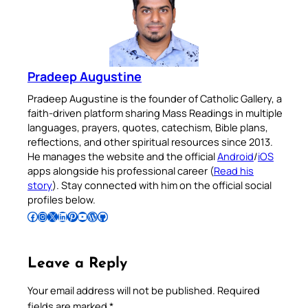
Pradeep Augustine
Pradeep Augustine is the founder of Catholic Gallery, a
faith-driven platform sharing Mass Readings in multiple
languages, prayers, quotes, catechism, Bible plans,
reflections, and other spiritual resources since 2013.
He manages the website and the official
Android
/
iOS
apps alongside his professional career (
Read his
story
). Stay connected with him on the official social
profiles below.
Follow Pradeep on Facebook
Follow Pradeep on Instagram
Follow Pradeep on X
Follow Pradeep on LinkedIn
Follow Pradeep on Pinterest
Subscribe to Pradeep’s Youtube Channel
Follow Pradeep on WordPress
Follow Pradeep on GitHub
Leave a Reply
Your email address will not be published.
Required
fields are marked
*