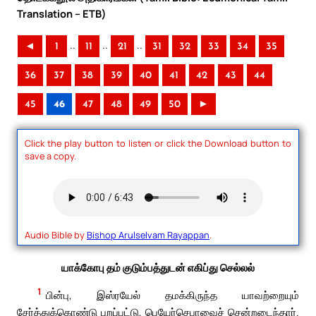
Translation – ETB)
..
..
..
◄
1
11
21
31
32
33
34
35
36
37
38
39
40
41
42
43
44
45
46
47
48
49
50
►
Click the play button to listen or click the Download button to
save a copy.
Audio Bible by
Bishop Arulselvam Rayappan
.
யாக்கோபு தம் குடும்பத்துடன் எகிப்து செல்லல்
1
பின்பு, இஸ்ரயேல் தமக்கிருந்த யாவற்றையும்
சேர்த்துக்கொண்டு புறப்பட்டு, பெயேர்செபாவைச் சென்றடைந்தார்.