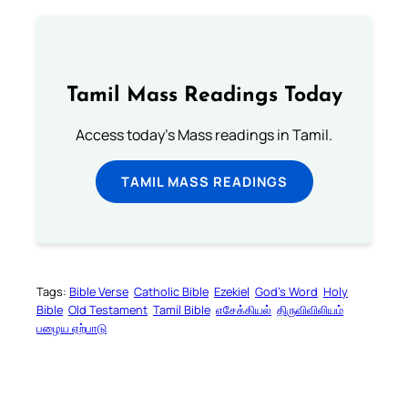
Tamil Mass Readings Today
Access today's Mass readings in Tamil.
TAMIL MASS READINGS
Tags:
Bible Verse
Catholic Bible
Ezekiel
God’s Word
Holy
Bible
Old Testament
Tamil Bible
எசேக்கியல்
திருவிவிலியம்
பழைய ஏற்பாடு