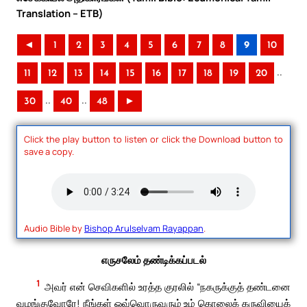
Translation – ETB)
◄
1
2
3
4
5
6
7
8
9
10
..
11
12
13
14
15
16
17
18
19
20
..
..
30
40
48
►
Click the play button to listen or click the Download button to
save a copy.
Audio Bible by
Bishop Arulselvam Rayappan
.
எருசலேம் தண்டிக்கப்படல்
1
அவர் என் செவிகளில் உரத்த குரலில் “நகருக்குத் தண்டனை
வழங்குவோரே! நீங்கள் ஒவ்வொருவரும் உம் கொலைக் கருவியைக்