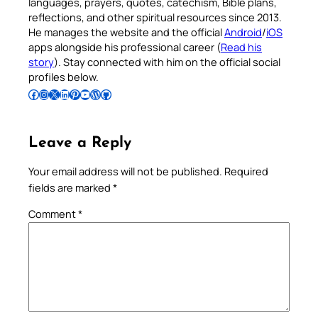
languages, prayers, quotes, catechism, Bible plans,
reflections, and other spiritual resources since 2013.
He manages the website and the official
Android
/
iOS
apps alongside his professional career (
Read his
story
). Stay connected with him on the official social
profiles below.
Follow Pradeep on Facebook
Follow Pradeep on Instagram
Follow Pradeep on X
Follow Pradeep on LinkedIn
Follow Pradeep on Pinterest
Subscribe to Pradeep’s Youtube Channel
Follow Pradeep on WordPress
Follow Pradeep on GitHub
Leave a Reply
Your email address will not be published.
Required
fields are marked
*
Comment
*