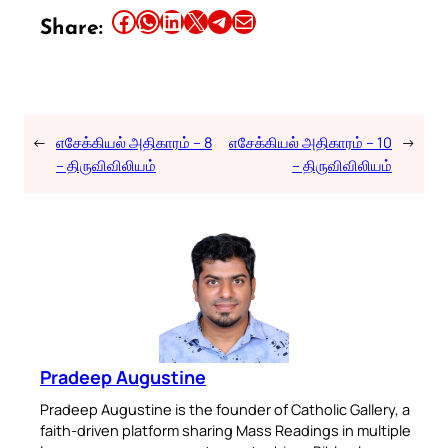
Share this article on Facebook
Share this article on WhatsApp
Share this article on LinkedIn
Share this article on X
Share this article on Telegram
Email this Article
Share:
←
எசேக்கியல் அதிகாரம் – 8
எசேக்கியல் அதிகாரம் – 10
→
– திருவிவிலியம்
– திருவிவிலியம்
Pradeep Augustine
Pradeep Augustine is the founder of Catholic Gallery, a
faith-driven platform sharing Mass Readings in multiple