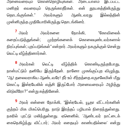
அனைவரையும் கொன்றொழியுங்கள். அடையாளம் இடப்பட்ட
மனிதர் எவரையும் நெருங்காதீர்கள். என் தூயகத்திலிருந்து
தொடங்குங்கள்.” அவர்களும் ஆண்டவரது இல்லத்தின்
முன்னிருந்த முதியோரிலிருந்து தொடங்கினர்.
7
அவர் அவர்களை நோக்கி, “கோவிலைக்
கறைப்படுத்துங்கள்; முற்றங்களைக் கொலையுண்டவர்களால்
நிரப்புங்கள்; புறப்படுங்கள்” என்றார். அவர்களும் நகருக்குள் சென்று
வெட்டி வீழ்த்தினார்கள்.
8
அவர்கள் வெட்டி வீழ்த்திக் கொண்டிருந்தபோது,
நான்மட்டும் தனியே இருந்தேன். நானோ முகங்குப்புற விழுந்து,
“ஆ! தலைவராகிய ஆண்டவரே! நீர் உம் சீற்றத்தை எருசலேமின் மீது
கொட்டி இஸ்ரயேலில் எஞ்சி இருப்போர் அனைவரையும் அழித்து
விடுவீரோ?” என்று கத்தினேன்.
9
அவர் என்னை நோக்கி, “இஸ்ரயேல், யூதா வீட்டார்களின்
குற்றம் மிக மிகப்பெரிது. நாடு இரத்தப் பழியால் நிறைந்துள்ளது.
நகரில் புரட்டு மலிந்துள்ளது. ஏனெனில், ‘ஆண்டவர் நாட்டைக்
கைநெகிழ்ந்து விட்டார்; அவர் எதையும் காண்பதில்லை’ என்று