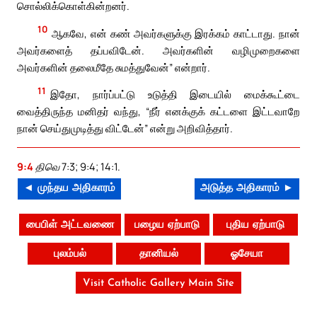
சொல்லிக்கொள்கின்றனர்.
10
ஆகவே, என் கண் அவர்களுக்கு இரக்கம் காட்டாது. நான்
அவர்களைத் தப்பவிடேன். அவர்களின் வழிமுறைகளை
அவர்களின் தலைமீதே சுமத்துவேன்” என்றார்.
11
இதோ, நார்ப்பட்டு உடுத்தி இடையில் மைக்கூட்டை
வைத்திருந்த மனிதர் வந்து, “நீர் எனக்குக் கட்டளை இட்டவாறே
நான் செய்துமுடித்து விட்டேன்” என்று அறிவித்தார்.
9:4
திவெ 7:3; 9:4; 14:1.
◄ முந்தய அதிகாரம்
அடுத்த அதிகாரம் ►
பைபிள் அட்டவணை
பழைய ஏற்பாடு
புதிய ஏற்பாடு
புலம்பல்
தானியல்
ஓசேயா
Visit Catholic Gallery Main Site