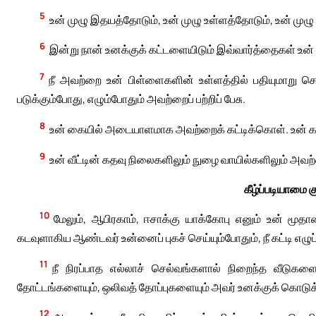
5
உன் முழு இதயத்தோடும், உன் முழு உள்ளத்தோடும், உன் மு
6
இன்று நான் உனக்குக் கட்டளையிடும் இவ்வார்த்தைகள் உன் உ
7
நீ அவற்றை உன் பிள்ளைகளின் உள்ளத்தில் பதியுமாறு சொல்
படுக்கும்போது, எழும்போதும் அவற்றைப் பற்றிப் பேசு.
8
உன் கையில் அடையாளமாக அவற்றைக் கட்டிக்கொள். உன் 
9
உன் வீட்டின் கதவு நிலைகளிலும் நுழை வாயில்களிலும் அவற
கீழ்ப்படியாமை க
10
மேலும், ஆபிரகாம், ஈசாக்கு யாக்கோபு எனும் உன் மூத
கடவுளாகிய ஆண்டவர் உன்னைப் புகச் செய்யும்போதும், நீ கட்டி எழ
11
நீ நிரப்பாத எல்லாச் செல்வங்களால் நிறைந்த வீடுகள
தோட்டங்களையும், ஒலிவத் தோப்புகளையும் அவர் உனக்குக் கொடுக்க
12