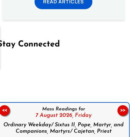
READ ARTICLES
Stay Connected
on Facebook
Follow us on Instagram
Follow us on X
Subscribe to our YouTube Channel
Follow us on WhatsApp
Mass Readings for
<<
>>
7 August 2026,
Friday
Ordinary Weekday/ Sixtus II, Pope, Martyr, and
Companions, Martyrs/ Cajetan, Priest