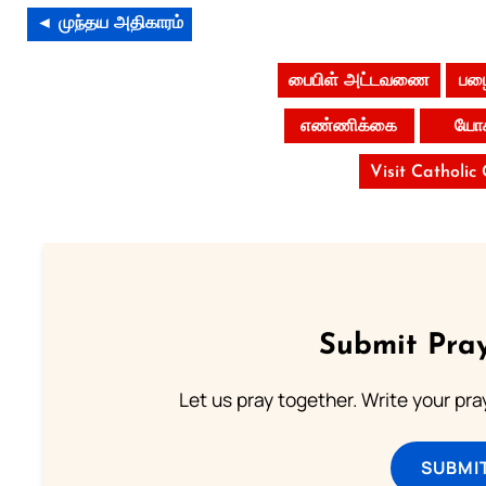
◄ முந்தய அதிகாரம்
பைபிள் அட்டவணை
பழை
எண்ணிக்கை
யோச
Visit Catholic
Submit Pray
Let us pray together. Write your pr
SUBMI