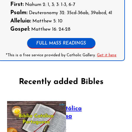
First:
Nahum 2: 1, 3; 3: 1-3, 6-7
Psalm:
Deuteronomy 32: 35cd-36ab, 39abcd, 41
Alleluia:
Matthew 5: 10
Gospel:
Matthew 16: 24-28
FULL MASS READINGS
*This is a free service provided by Catholic Gallery.
Get it here
Recently added Bibles
Bíblia Católica
Portuguesa
July 16, 2025