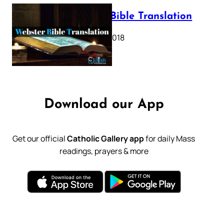
Webster Bible Translation
October 11, 2018
Download our App
Get our official
Catholic Gallery app
for daily Mass
readings, prayers & more