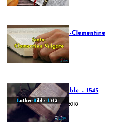
The Sixto-Clementine
Vulgate
July 12, 2025
Luther Bible – 1545
October 17, 2018