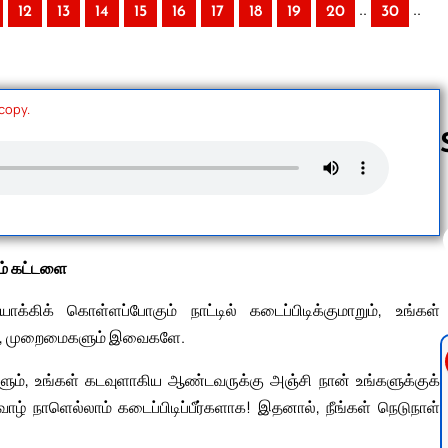
..
..
12
13
14
15
16
17
18
19
20
30
 copy.
Follow us 
ம் கட்டளை
ாக்கிக் கொள்ளப்போகும் நாட்டில் கடைப்பிடிக்குமாறும், உங்கள்
ம், முறைமைகளும் இவைகளே.
ளும், உங்கள் கடவுளாகிய ஆண்டவருக்கு அஞ்சி நான் உங்களுக்குக்
ழ் நாளெல்லாம் கடைப்பிடிப்பீர்களாக! இதனால், நீங்கள் நெடுநாள்