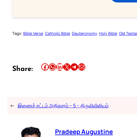
Tags:
Bible Verse
Catholic Bible
Deuteronomy
Holy Bible
Old Test
Share this article on Facebook
Share this article on WhatsApp
Share this article on LinkedIn
Share this article on X
Share this article on Telegram
Email this Article
Share:
←
இணைச் சட்டம் அதிகாரம் – 5 – திருவிவிலியம்
Pradeep Augustine