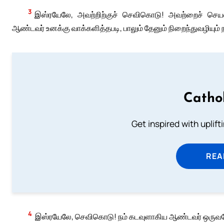
3
இஸ்ரயேலே, அவற்றிற்குச் செவிகொடு! அவற்றைச் செய
ஆண்டவர் உனக்கு வாக்களித்தபடி, பாலும் தேனும் நிறைந்துவழியும் நா
Catho
Get inspired with uplif
REA
4
இஸ்ரயேலே, செவிகொடு! நம் கடவுளாகிய ஆண்டவர் ஒருவ