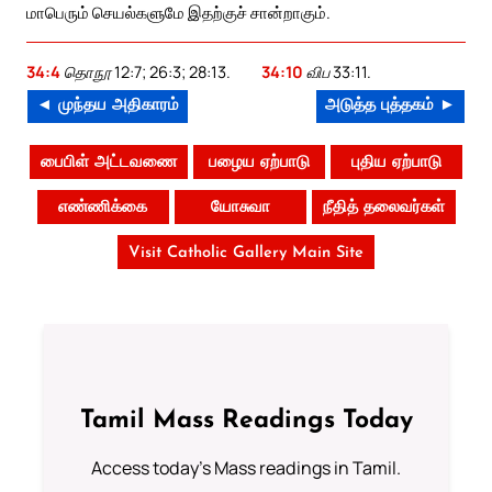
மாபெரும் செயல்களுமே இதற்குச் சான்றாகும்.
34:4
தொநூ 12:7; 26:3; 28:13.
34:10
விப 33:11.
◄ முந்தய அதிகாரம்
அடுத்த புத்தகம் ►
பைபிள் அட்டவணை
பழைய ஏற்பாடு
புதிய ஏற்பாடு
எண்ணிக்கை
யோசுவா
நீதித் தலைவர்கள்
Visit Catholic Gallery Main Site
Tamil Mass Readings Today
Access today's Mass readings in Tamil.