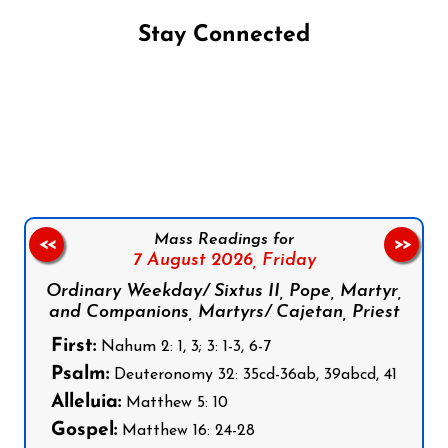
Stay Connected
Follow us on Facebook
Follow us on Instagram
Follow us on X
Subscribe to our YouTube Channel
Follow us on WhatsApp
Mass Readings for
<<
>>
7 August 2026,
Friday
Ordinary Weekday/ Sixtus II, Pope, Martyr,
and Companions, Martyrs/ Cajetan, Priest
First:
Nahum 2: 1, 3; 3: 1-3, 6-7
Psalm:
Deuteronomy 32: 35cd-36ab, 39abcd, 41
Alleluia:
Matthew 5: 10
Gospel:
Matthew 16: 24-28