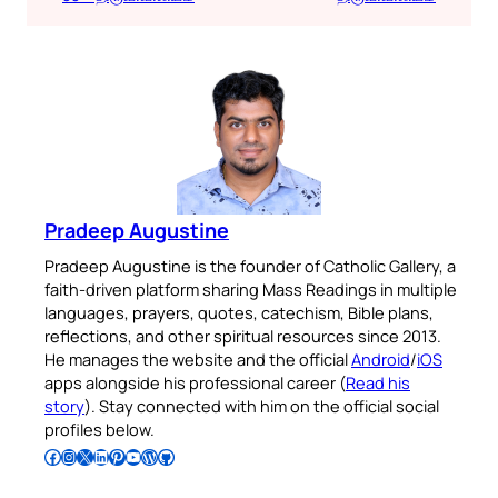
Pradeep Augustine
Pradeep Augustine is the founder of Catholic Gallery, a
faith-driven platform sharing Mass Readings in multiple
languages, prayers, quotes, catechism, Bible plans,
reflections, and other spiritual resources since 2013.
He manages the website and the official
Android
/
iOS
apps alongside his professional career (
Read his
story
). Stay connected with him on the official social
profiles below.
Follow Pradeep on Facebook
Follow Pradeep on Instagram
Follow Pradeep on X
Follow Pradeep on LinkedIn
Follow Pradeep on Pinterest
Subscribe to Pradeep’s Youtube Channel
Follow Pradeep on WordPress
Follow Pradeep on GitHub