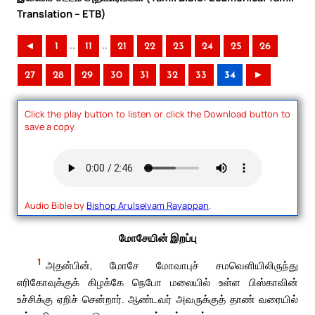
Translation – ETB)
..
..
◄
1
11
21
22
23
24
25
26
27
28
29
30
31
32
33
34
►
Click the play button to listen or click the Download button to
save a copy.
Audio Bible by
Bishop Arulselvam Rayappan
.
மோசேயின் இறப்பு
1
அதன்பின், மோசே மோவாபுச் சமவெளியிலிருந்து
எரிகோவுக்குக் கிழக்கே நெபோ மலையில் உள்ள பிஸ்காவின்
உச்சிக்கு ஏறிச் சென்றார். ஆண்டவர் அவருக்குத் தாண் வரையில்