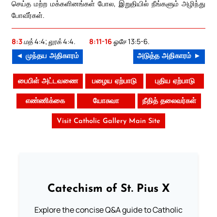
செய்த மற்ற மக்களினங்கள் போல, இறுதியில் நீங்களும் அழிந்து
போவீர்கள்.
8:3
மத் 4:4; லூக் 4:4.
8:11-16
ஓசே 13:5-6.
◄ முந்தய அதிகாரம்
அடுத்த அதிகாரம் ►
பைபிள் அட்டவணை
பழைய ஏற்பாடு
புதிய ஏற்பாடு
எண்ணிக்கை
யோசுவா
நீதித் தலைவர்கள்
Visit Catholic Gallery Main Site
Catechism of St. Pius X
Explore the concise Q&A guide to Catholic