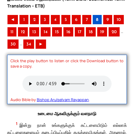
Translation – ETB)
◄
1
2
3
4
5
6
7
8
9
10
..
11
12
13
14
15
16
17
18
19
20
..
30
34
►
Click the play button to listen or click the Download button to
save a copy.
Audio Bible by
Bishop Arulselvam Rayappan
.
உடைமை ஆகவிருக்கும் வளநாடு
1
இன்று நான் உங்களுக்குக் கட்டளையிடும் எல்லாக்
கட்டளைகளையும் கடைப்பிடிப்பதில் கருத்தாயிருங்கள். அதனால்,