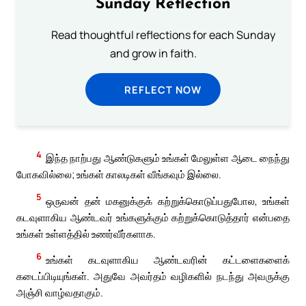
Sunday Reflection
Read thoughtful reflections for each Sunday
and grow in faith.
REFLECT NOW
4
இந்த நாற்பது ஆண்டுகளும் உங்கள் மேலுள்ள ஆடை நைந்து
போகவில்லை; உங்கள் காலடிகள் வீங்கவும் இல்லை.
5
ஒருவன் தன் மகனுக்குக் கற்றுக்கொடுப்பதுபோல, உங்கள்
கடவுளாகிய ஆண்டவர் உங்களுக்கும் கற்றுக்கொடுத்தார் என்பதை
உங்கள் உள்ளத்தில் உணர்வீர்களாக.
6
உங்கள் கடவுளாகிய ஆண்டவரின் கட்டளைகளைக்
கடைப்பிடியுங்கள். அதுவே அவர்தம் வழிகளில் நடந்து அவருக்கு
அஞ்சி வாழ்வதாகும்.