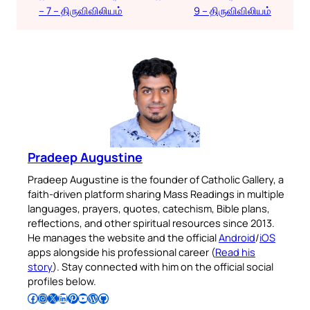
– 7 – திருவிவிலியம்
9 – திருவிவிலியம்
Pradeep Augustine
Pradeep Augustine is the founder of Catholic Gallery, a
faith-driven platform sharing Mass Readings in multiple
languages, prayers, quotes, catechism, Bible plans,
reflections, and other spiritual resources since 2013.
He manages the website and the official
Android
/
iOS
apps alongside his professional career (
Read his
story
). Stay connected with him on the official social
profiles below.
Follow Pradeep on Facebook
Follow Pradeep on Instagram
Follow Pradeep on X
Follow Pradeep on LinkedIn
Follow Pradeep on Pinterest
Subscribe to Pradeep’s Youtube Channel
Follow Pradeep on WordPress
Follow Pradeep on GitHub