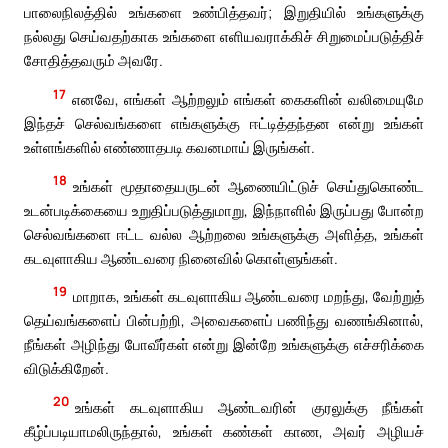
பாலைநிலத்தில் உங்களை உண்பித்தவர்; இறுதியில் உங்களுக்கு
நல்லது செய்வதற்காக உங்களை எளியவராக்கிச் சிறுமைப்படுத்திச்
சோதித்தவரும் அவரே.
17
எனவே, எங்கள் ஆற்றலும் எங்கள் கைகளின் வலிமையுமே
இந்தச் செல்வங்களை எங்களுக்கு ஈட்டித்தந்தன என்று உங்கள்
உள்ளங்களில் எண்ணாதபடி கவனமாய் இருங்கள்.
18
உங்கள் மூதாதையருடன் ஆணையிட்டுச் செய்துகொண்ட
உடன்படிக்கையை உறுதிப்படுத்துமாறு, இந்நாளில் இருப்பது போன்ற
செல்வங்களை ஈட்ட வல்ல ஆற்றலை உங்களுக்கு அளித்த, உங்கள்
கடவுளாகிய ஆண்டவரை நினைவில் கொள்ளுங்கள்.
19
மாறாக, உங்கள் கடவுளாகிய ஆண்டவரை மறந்து, வேற்றுத்
தெய்வங்களைப் பின்பற்றி, அவைகளைப் பணிந்து வணங்கினால்,
நீங்கள் அழிந்து போவீர்கள் என்று இன்றே உங்களுக்கு எச்சரிக்கை
விடுக்கிறேன்.
20
உங்கள் கடவுளாகிய ஆண்டவரின் குரலுக்கு நீங்கள்
கீழ்ப்படியாமலிருந்தால், உங்கள் கண்கள் காண, அவர் அழியச்