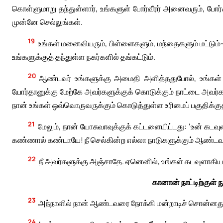
கொள்ளுமாறு தந்துள்ளார், உங்களுள் போர்வீரர் அனைவரும், போ
முன்னே செல்லுங்கள்.
19
உங்கள் மனைவியரும், பிள்ளைகளும், மந்தைகளும் மட்டும
உங்களுக்குத் தந்துள்ள நகர்களில் தங்கட்டும்.
20
ஆண்டவர் உங்களுக்கு அமைதி அளித்ததுபோல், உங்கள் 
யோர்தானுக்கு மேற்கே அவர்களுக்குக் கொடுக்கும் நாட்டை அவர்கள
நான் உங்கள் ஒவ்வொருவருக்கும் கொடுத்துள்ள உரிமைப் பகுதிக்குத்
21
மேலும், நான் யோசுவாவுக்குக் கட்டளையிட்டது: ‘உன் க
கண்ணால் கண்டாயே! நீ செல்கின்ற எல்லா நாடுகளுக்கும் ஆண்டவ
22
நீ அவர்களுக்கு அஞ்சாதே. ஏனெனில், உங்கள் கடவுளாகிய ஆ
கானான் நாட்டிற்குள
23
அந்நாளில் நான் ஆண்டவரை நோக்கி மன்றாடிச் சொன்னது
24