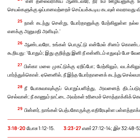
‘என் தலைவராகிய ஆண்டவரே, நீர் உம் ஊழியனுக்கு உமத
செயல்களுக்கு ஒப்பானவற்றைச் செய்யக்கூடிய கடவுள் எவராவ
25
நான் கடந்து சென்று, யோர்தானுக்கு மேற்கிலுள்ள நல
எனக்கு அனுமதி அளியும்.’
26
ஆண்டவரோ, உங்கள் பொருட்டு என்மேல் சினம் கொண்டவ
கூறியது: ‘போதும்; இது குறித்து இனி நீ என்னிடம் எதுவும் பேச வேண
27
பிஸ்கா மலை முகட்டுக்கு ஏறிப்போ; மேற்கிலும், வடக்கிலு
பார்த்துக்கொள். ஏனெனில், நீ இந்த யோர்தானைக் கடந்து செல்லமா
28
நீ யோசுவாவுக்குப் பொறுப்பளித்து, அவனைத் திடப்பட
செல்வான்; நீ காணும் நாட்டை அவர்கள் உரிமைச் சொத்தாக்கிக் க
29
பின்னர், நாங்கள் பெத்பகோருக்கு எதிரேயுள்ள பள்ளத்தாக்
3:18-20
யோசு 1:12-15.
3:23-27
எண் 27:12-14; இச 32:48-5