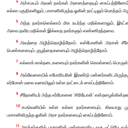
4
அச்சமயம் அவன் நகர்கள் அனைத்தையும் கைப்பற்றினோம். 
எல்லா பகுதிகளிலும், பாசானிலிருந்த ஓகின் நாட்டிலும் மொத்தம் 
5
அந்த நகர்களெல்லாம் மிக உயர்ந்த மதில்களாலும், இரட்ட
அவை தவிர மதில்கள் இல்லாத நகர்களும் எண்ணிறந்தவை.
6
அவற்றை அழித்தொழித்தோம். எஸ்போனின் அரசன் சீகோ
பெண்களையும், குழந்தைகளையும் அழித்தொழித்தோம்.
7
எல்லாக் கால்நடைகளையும் நகர்களின் கொள்ளைப் பொருள
8
அவ்வேளையில் எமோரியரின் இரண்டு மன்னர்களிடமிருந்தத
எர்மோன் மலை வரையிலும் உள்ள நாட்டைக் கைப்பற்றினோம்.
9
சீதோனியர் அந்த எர்மோனை ‘சிரியோன்’ என்றழைக்கின்றன
10
சமவெளியில் உள்ள எல்லா நகர்களையும், கிலயாது மு
பாசானிலிருந்த ஓகின் அரச நகர்களையும் கைப்பற்றினோம்.
11
அரக்கர்களில் பாசானின் மன்னனாகிய ஓகு மட்டுமே எஞ்