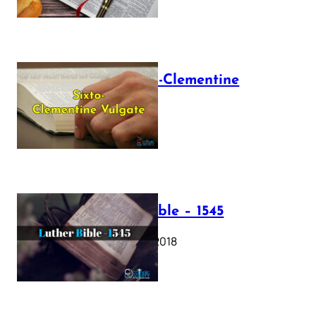
The Sixto-Clementine
Vulgate
July 12, 2025
Luther Bible – 1545
October 17, 2018