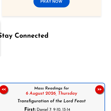
PRAY NOW
Stay Connected
on Facebook
Follow us on Instagram
Follow us on X
Subscribe to our YouTube Channel
Follow us on WhatsApp
Mass Readings for
<<
>>
6 August 2026,
Thursday
Transfiguration of the Lord Feast
First:
Daniel 7: 9-10, 13-14