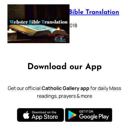
Webster Bible Translation
October 11, 2018
Download our App
Get our official
Catholic Gallery app
for daily Mass
readings, prayers & more