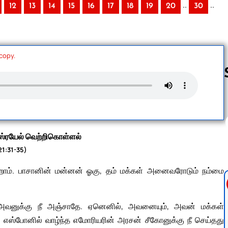
..
..
12
13
14
15
16
17
18
19
20
30
 copy.
Follow us 
ஸ்ரயேல் வெற்றிகொள்ளல்
21:31-35)
சென்றோம். பாசானின் மன்னன் ஓகு, தம் மக்கள் அனைவரோடும் நம்மை
‘அவனுக்கு நீ அஞ்சாதே. ஏனெனில், அவனையும், அவன் மக்கள்
 எஸ்போனில் வாழ்ந்த எமோரியரின் அரசன் சீகோனுக்கு நீ செய்தது