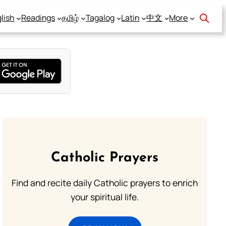
lish
Readings
தமிழ்
Tagalog
Latin
中文
More
Catholic Prayers
Find and recite daily Catholic prayers to enrich
your spiritual life.