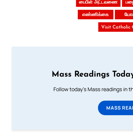
பைபிள் அட்டவணை
பழை
எண்ணிக்கை
யோச
Visit Catholic
Mass Readings Today
Follow today's Mass readings in t
MASS REA