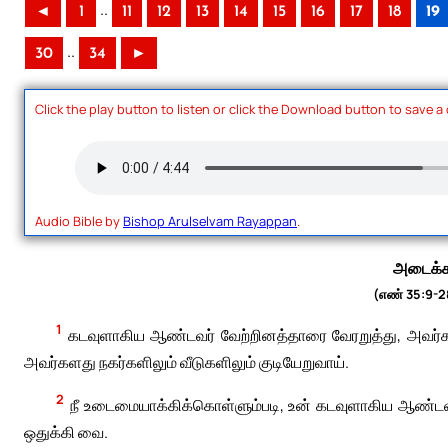
..
◄
1
11
12
13
14
15
16
17
18
19
..
30
34
►
Click the play button to listen or click the Download button to save a
Audio Bible by
Bishop Arulselvam Rayappan
.
அடைக்க
(எண் 35:9-2
1
கடவுளாகிய ஆண்டவர் வேற்றினத்தாரை வேரறுத்து, அவர்க
அவர்களது நகர்களிலும் வீடுகளிலும் குடியேறுவாய்.
2
நீ உடைமையாக்கிக்கொள்ளும்படி, உன் கடவுளாகிய ஆண்டவ
ஒதுக்கி வை.