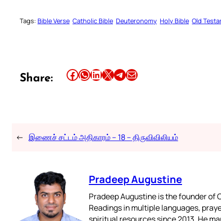
Tags:
Bible Verse
Catholic Bible
Deuteronomy
Holy Bible
Old Test
Share this article on Facebook
Share this article on WhatsApp
Share this article on LinkedIn
Share this article on X
Share this article on Telegram
Email this Article
Share:
←
இணைச் சட்டம் அதிகாரம் – 18 – திருவிவிலியம்
Pradeep Augustine
Pradeep Augustine is the founder of C
Readings in multiple languages, praye
spiritual resources since 2013. He ma