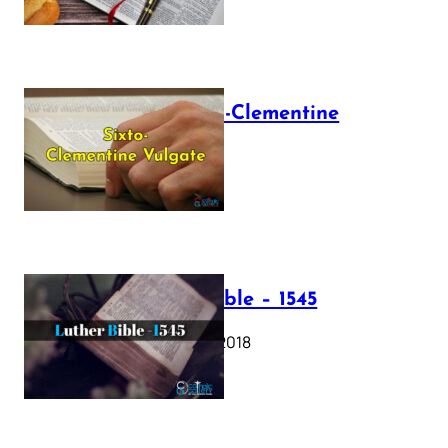
The Sixto-Clementine
Vulgate
July 12, 2025
Luther Bible – 1545
October 17, 2018