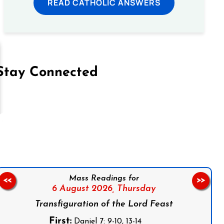
READ CATHOLIC ANSWERS
Stay Connected
on Facebook
Follow us on Instagram
Follow us on X
Subscribe to our YouTube Channel
Follow us on WhatsApp
Mass Readings for
<<
>>
6 August 2026,
Thursday
Transfiguration of the Lord Feast
First:
Daniel 7: 9-10, 13-14