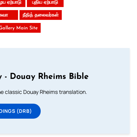
ய ஏற்பாடு
புதிய ஏற்பாடு
ுவா
நீதித் தலைவர்கள்
 Gallery Main Site
 - Douay Rheims Bible
he classic Douay Rheims translation.
DINGS (DRB)