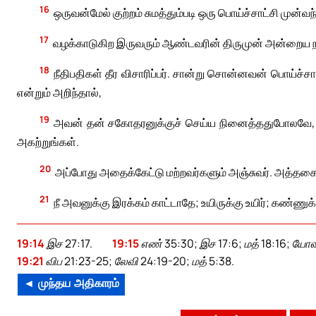
16
ஒருவன்மேல் குற்றம் சுமத்தும்படி ஒரு பொய்ச்சாட்சி முன்வந
17
வழக்காடுகிற இருவரும் ஆண்டவரின் திருமுன் அன்றைய நாளில
18
நீதிபதிகள் தீர விசாரிப்பர். சான்று சொன்னவன் பொய்ச்ச
என்றும் அறிந்தால்,
19
அவன் தன் சகோதரனுக்குச் செய்ய நினைத்ததுபோலவே, அவன
அகற்றுங்கள்.
20
அப்போது அதைக்கேட்டு மற்றவர்களும் அஞ்சுவர். அத்தக
21
நீ அவனுக்கு இரக்கம் காட்டாதே; உயிருக்கு உயிர்; கண்ணுக்க
19:14
இச 27:17.
19:15
எண் 35:30; இச 17:6; மத் 18:16; யோவா
19:21
விப 21:23-25; லேவி 24:19-20; மத் 5:38.
◄ முந்தய அதிகாரம்