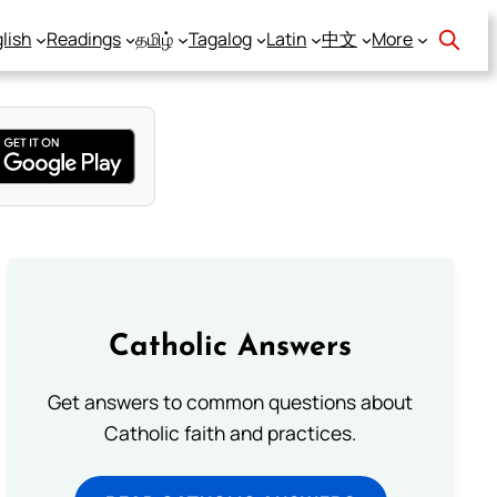
lish
Readings
தமிழ்
Tagalog
Latin
中文
More
Catholic Answers
Get answers to common questions about
Catholic faith and practices.