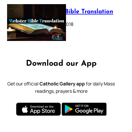
Webster Bible Translation
October 11, 2018
Download our App
Get our official
Catholic Gallery app
for daily Mass
readings, prayers & more