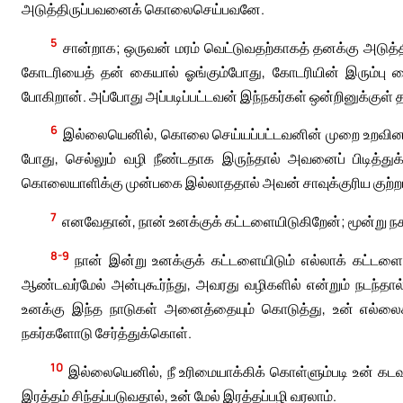
அடுத்திருப்பவனைக் கொலைசெய்பவனே.
5
சான்றாக; ஒருவன் மரம் வெட்டுவதற்காகத் தனக்கு அடுத்த
கோடரியைத் தன் கையால் ஓங்கும்போது, கோடரியின் இரும்பு கை
போகிறான். அப்போது அப்படிப்பட்டவன் இந்நகர்கள் ஒன்றினுக்குள் 
6
இல்லையெனில், கொலை செய்யப்பட்டவனின் முறை உறவினன
போது, செல்லும் வழி நீண்டதாக இருந்தால் அவனைப் பிடித்து
கொலையாளிக்கு முன்பகை இல்லாததால் அவன் சாவுக்குரிய குற்றம
7
எனவேதான், நான் உனக்குக் கட்டளையிடுகிறேன்; மூன்று
8-9
நான் இன்று உனக்குக் கட்டளையிடும் எல்லாக் கட்டளைக
ஆண்டவர்மேல் அன்புகூர்ந்து, அவரது வழிகளில் என்றும் நடந்த
உனக்கு இந்த நாடுகள் அனைத்தையும் கொடுத்து, உன் எல்லைக
நகர்களோடு சேர்த்துக்கொள்.
10
இல்லையெனில், நீ உரிமையாக்கிக் கொள்ளும்படி உன் கடவ
இரத்தம் சிந்தப்படுவதால், உன் மேல் இரத்தப்பழி வரலாம்.