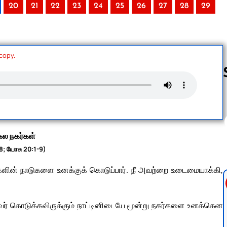
20
21
22
23
24
25
26
27
28
29
 copy.
Follow us 
ல நகர்கள்
8; யோசு 20:1-9)
ளின் நாடுகளை உனக்குக் கொடுப்பார். நீ அவற்றை உடைமையாக்கி,
ர் கொடுக்கவிருக்கும் நாட்டினிடையே மூன்று நகர்களை உனக்கென